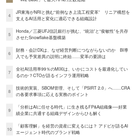
JR東海がNRIと挑む“前例なき上流工程変革” リニア構想を
4
支えるAI活用と変化に適応できる組織設計
Honda／三菱UFJ信託銀行が挑む、“統治”と“俊敏性”を共存
5
させたSnowflake基盤構築
財務・会計DXは、なぜ経営判断につながらないのか BI導
6
入でも予実差異の説明に終始……変革の要諦は
全社AI活用率99％のMIXIは、いかにコストを最適化してい
7
るのか？CTOが語るインフラ運用戦略
技術的実装、SBOM管理、そして「PSIRT 2.0」へ……CRA
8
の各要求事項に応える実務のポイント
「分析はAIに任せる時代」に生き残るFP&A組織像──好業
9
績企業に共通する組織デザインからひも解く
「顧客理解」を経営の資産に変えるには？ アドビが語るAI
10
エージェント時代のブランド戦略