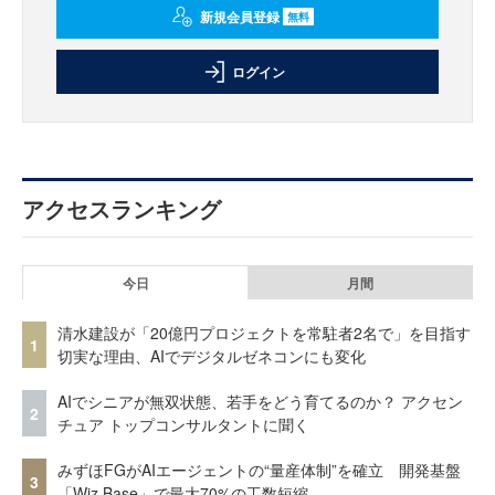
新規会員登録
無料
ログイン
アクセスランキング
今日
月間
清水建設が「20億円プロジェクトを常駐者2名で」を目指す
1
切実な理由、AIでデジタルゼネコンにも変化
AIでシニアが無双状態、若手をどう育てるのか？ アクセン
2
チュア トップコンサルタントに聞く
みずほFGがAIエージェントの“量産体制”を確立 開発基盤
3
「Wiz Base」で最大70%の工数短縮