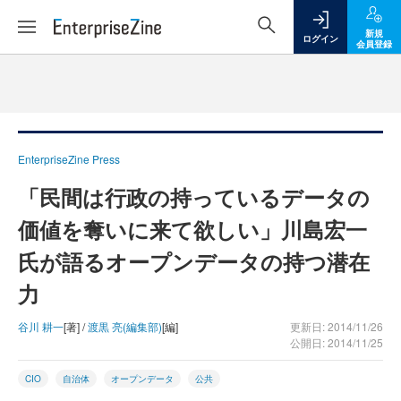
新規
ログイン
会員登録
EnterpriseZine Press
「民間は行政の持っているデータの
価値を奪いに来て欲しい」川島宏一
氏が語るオープンデータの持つ潜在
力
谷川 耕一
[著] /
渡黒 亮(編集部)
[編]
更新日: 2014/11/26
公開日: 2014/11/25
CIO
自治体
オープンデータ
公共