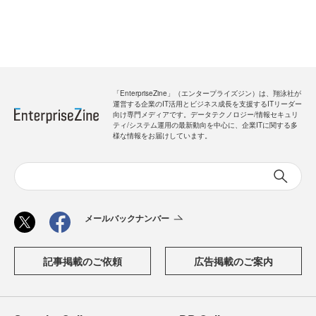
「EnterpriseZine」（エンタープライズジン）は、翔泳社が
運営する企業のIT活用とビジネス成長を支援するITリーダー
向け専門メディアです。データテクノロジー/情報セキュリ
ティ/システム運用の最新動向を中心に、企業ITに関する多
様な情報をお届けしています。
メールバックナンバー
記事掲載のご依頼
広告掲載のご案内