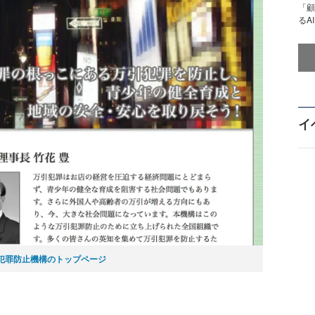
「顧
るA
イ
犯罪防止機構のトップページ