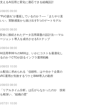
支えるAI活用と変化に適応できる組織設計
/08/05 09:00
“PoC疲れ”が蔓延しているのか？──「またやり直
いい」実験感覚から抜け出す5つのゲートモデル
/08/05 08:00
と安全に接続されたデータ活用基盤の設計法──マル
ージェント導入を成功させる5ステップ
/08/04 08:00
AI活用率99％のMIXIは、いかにコストを最適化し
るのか？CTOが語るインフラ運用戦略
/08/03 10:00
ル配信に求められる「信頼性」は十分か？企業の
ARC運用が失敗するワケとBIMI導入の勘所
/08/03 08:00
「リアルタイム分析」は広がらなかったのか 技術
も根深い、“組織の壁”
/07/31 10:00