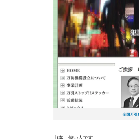
全国万引
山本 偉い人です。