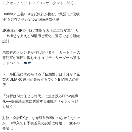
アクセンチュア トップコンサルタントに聞く
Honda／三菱UFJ信託銀行が挑む、“統治”と“俊敏
性”を共存させたSnowflake基盤構築
JR東海がNRIと挑む“前例なき上流工程変革” リ
ニア構想を支えるAI活用と変化に適応できる組織
設計
未曾有のトレンドが押し寄せる今、ガートナーの
専門家が重圧に悩むセキュリティリーダーへ送る
アドバイス
NEW
メール配信に求められる「信頼性」は十分か？企
業のDMARC運用が失敗するワケとBIMI導入の勘
所
「分析はAIに任せる時代」に生き残るFP&A組織
像──好業績企業に共通する組織デザインからひ
も解く
財務・会計DXは、なぜ経営判断につながらないの
か BI導入でも予実差異の説明に終始……変革の
要諦は