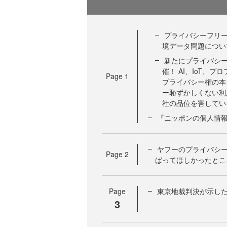
プライバシーフリー
境データ問題につい
新たにプライバシ
催！ AI、IoT、
Page
1
プライバシー権の本
ー恥ずかしくない利
社の品位を害している
『ニッポンの個人情
ヤフーのプライバシ
Page
2
ばってほしかったとこ
Page
東京地裁判決が示し
3