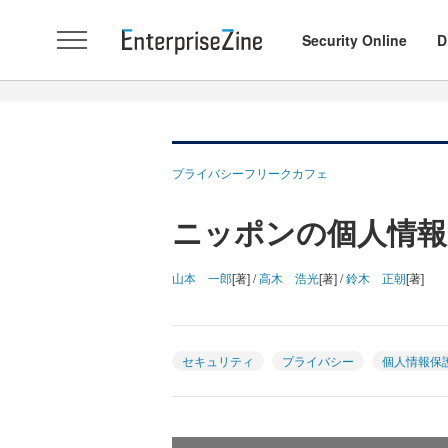
Security Online
D
プライバシーフリークカフェ
ニッポンの個人情報
山本 一郎
[著] /
高木 浩光
[著] /
鈴木 正朝
[著]
セキュリティ
プライバシー
個人情報保