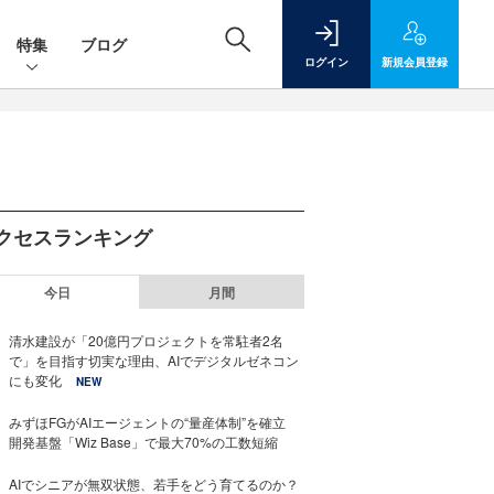
特集
ブログ
ログイン
新規
会員登録
クセスランキング
今日
月間
清水建設が「20億円プロジェクトを常駐者2名
で」を目指す切実な理由、AIでデジタルゼネコン
にも変化
NEW
みずほFGがAIエージェントの“量産体制”を確立
開発基盤「Wiz Base」で最大70%の工数短縮
AIでシニアが無双状態、若手をどう育てるのか？