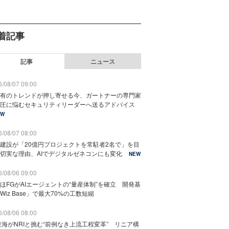
着記事
記事
ニュース
/08/07 09:00
有のトレンドが押し寄せる今、ガートナーの専門家
圧に悩むセキュリティリーダーへ送るアドバイス
EW
/08/07 08:00
建設が「20億円プロジェクトを常駐者2名で」を目
切実な理由、AIでデジタルゼネコンにも変化
NEW
/08/06 09:00
ほFGがAIエージェントの“量産体制”を確立 開発基
Wiz Base」で最大70%の工数短縮
/08/06 08:00
東海がNRIと挑む“前例なき上流工程変革” リニア構