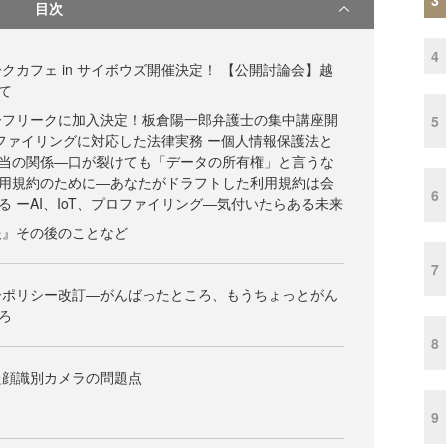
目次
4
クカフェ in サイボウズ開催決定！ 【公開討論会】越
て
ーフリークに加入決定！板倉陽一郎弁護士の集中講座開
5
プロファイリングに対応した法律実務 ー個人情報保護法と
当の関係―口が裂けても「データの所有権」と言うな
用規約のために―あなたがドラフトした利用規約は会
6
 ーAI、IoT、プロファイリング―気付いたらある未来
報』その後のことなど
7
ーポリシー改訂―がんばったところ、もうちょっとがん
ろ
8
た顔識別カメラの問題点
9