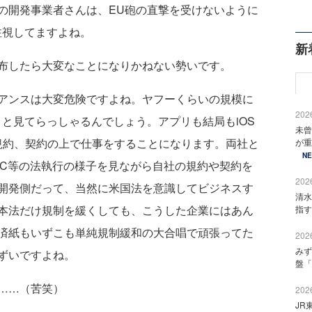
の開発事業者さんは、EU砲の直撃を受けないように
注視してますよね。
新
布したら大変なことになりかねない勢いです。
アンスは大変危険ですよね。ヤフーくらいの規模に
2026
と見てらっしゃるんでしょう。アプリも結局もiOS
未曾
社の規約、契約の上で仕事をすることになります。両社と
が重
N
TC等の法執行の様子を見ながら自社の規約や契約を
2026
開発側だって、当然に米国法を意識してビジネスす
清水
本法だけ規制を緩くしても、こうした企業にはあん
指す
済紙もいずこも単純規制緩和の大合唱で頑張ってた
2026
みず
ずいですよね。
盤「
……（苦笑）
2026
JR