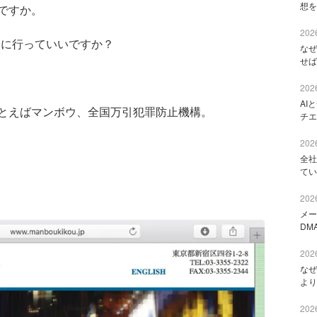
想を
ですか。
2026
次に行っていいですか？
なぜ
せば
2026
AI
とえばマンボウ、全国万引犯罪防止機構。
チエ
2026
全社
てい
2026
メー
DM
2026
なぜ
より
2026