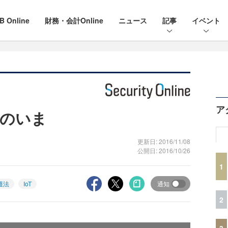
B Online
財務・会計Online
ニュース
記事
イベント
ア
のいま
更新日: 2016/11/08
公開日: 2016/10/26
1
護法
IoT
通知
2
3