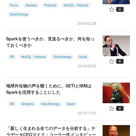
Focus
Hadoop
Products
NoSQL／Hadoop
0
DataStrategy
2016/03/28
Sparkを使うべきか、見送るべきか、何を知っ
ておくべきか
DB
NoSQL／Hadoop
DataStrategy
Spark
0
2016/02/02
地球外生物の声を聴くために、SETIとIBMは
Sparkを活用することにした
DB
Analytics
DataStrategy
Spark
0
2015/11/02
「新しく生まれる全てのデータを分析する」テ
ラデータCEOマイク・コーラー氏インタビュー