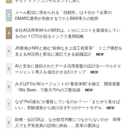
チュア トップコンサルタントに聞く
メール配信に求められる「信頼性」は十分か？企業の
2
DMARC運用が失敗するワケとBIMI導入の勘所
全社AI活用率99％のMIXIは、いかにコストを最適化してい
3
るのか？CTOが語るインフラ運用戦略
JR東海がNRIと挑む“前例なき上流工程変革” リニア構想を
4
支えるAI活用と変化に適応できる組織設計
NEW
AIと安全に接続されたデータ活用基盤の設計法──マルチエ
5
ージェント導入を成功させる5ステップ
NEW
みずほFGがAIエージェントの“量産体制”を確立 開発基盤
6
「Wiz Base」で最大70%の工数短縮
NEW
なぜ“PoC疲れ”が蔓延しているのか？──「またやり直せば
7
いい」実験感覚から抜け出す5つのゲートモデル
NEW
財務・会計DXは、なぜ経営判断につながらないのか BI導
8
入でも予実差異の説明に終始……変革の要諦は