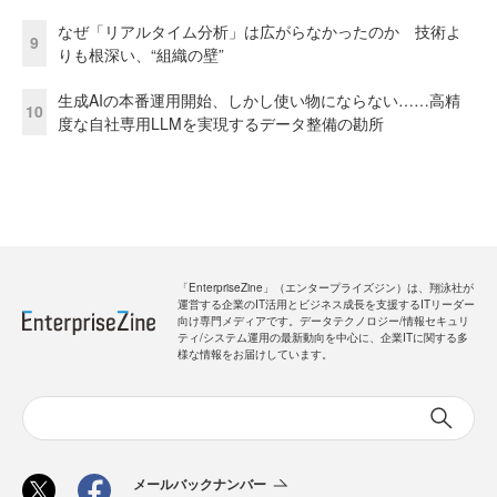
なぜ「リアルタイム分析」は広がらなかったのか 技術よ
9
りも根深い、“組織の壁”
生成AIの本番運用開始、しかし使い物にならない……高精
10
度な自社専用LLMを実現するデータ整備の勘所
「EnterpriseZine」（エンタープライズジン）は、翔泳社が
運営する企業のIT活用とビジネス成長を支援するITリーダー
向け専門メディアです。データテクノロジー/情報セキュリ
ティ/システム運用の最新動向を中心に、企業ITに関する多
様な情報をお届けしています。
メールバックナンバー