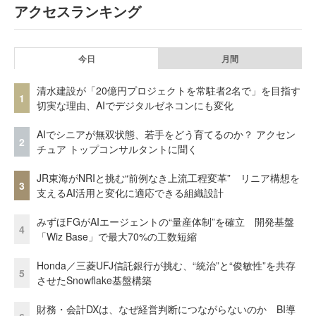
アクセスランキング
今日
月間
清水建設が「20億円プロジェクトを常駐者2名で」を目指す
1
切実な理由、AIでデジタルゼネコンにも変化
AIでシニアが無双状態、若手をどう育てるのか？ アクセン
2
チュア トップコンサルタントに聞く
JR東海がNRIと挑む“前例なき上流工程変革” リニア構想を
3
支えるAI活用と変化に適応できる組織設計
みずほFGがAIエージェントの“量産体制”を確立 開発基盤
4
「Wiz Base」で最大70%の工数短縮
Honda／三菱UFJ信託銀行が挑む、“統治”と“俊敏性”を共存
5
させたSnowflake基盤構築
財務・会計DXは、なぜ経営判断につながらないのか BI導