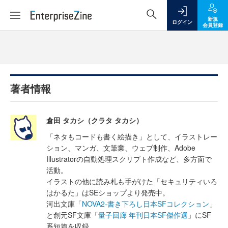
新規
ログイン
会員登録
著者情報
倉田 タカシ（クラタ タカシ）
「ネタもコードも書く絵描き」として、イラストレー
ション、マンガ、文筆業、ウェブ制作、Adobe
Illustratorの自動処理スクリプト作成など、多方面で
活動。
イラストの他に読み札も手がけた「セキュリティいろ
はかるた」はSEショップより発売中。
河出文庫「
NOVA2-書き下ろし日本SFコレクション
」
と創元SF文庫「
量子回廊 年刊日本SF傑作選
」にSF
系短篇を収録。