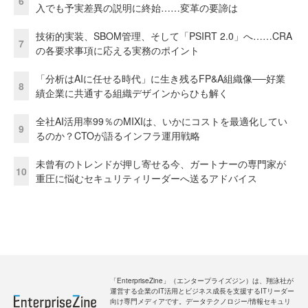
6
入でも予実差異の説明に終始……変革の要諦は
技術的実装、SBOM管理、そして「PSIRT 2.0」へ……CRA
7
の各要求事項に応える実務のポイント
「分析はAIに任せる時代」に生き残るFP&A組織像──好業
8
績企業に共通する組織デザインからひも解く
全社AI活用率99％のMIXIは、いかにコストを最適化してい
9
るのか？CTOが語るインフラ運用戦略
未曾有のトレンドが押し寄せる今、ガートナーの専門家が
10
重圧に悩むセキュリティリーダーへ送るアドバイス
「EnterpriseZine」（エンタープライズジン）は、翔泳社が
運営する企業のIT活用とビジネス成長を支援するITリーダー
向け専門メディアです。データテクノロジー/情報セキュリ