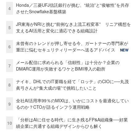
Honda／三菱UFJ信託銀行が挑む、“統治”と“俊敏性”を共存
4
させたSnowflake基盤構築
JR東海がNRIと挑む“前例なき上流工程変革” リニア構想を
5
支えるAI活用と変化に適応できる組織設計
未曾有のトレンドが押し寄せる今、ガートナーの専門家が
6
重圧に悩むセキュリティリーダーへ送るアドバイス
NEW
メール配信に求められる「信頼性」は十分か？企業の
7
DMARC運用が失敗するワケとBIMI導入の勘所
ナイキ、DHLでのIT要職を経て「ロッテ」のCIOに──丸茂
8
眞弓さんが“集大成の場”で挑戦したいこと
全社AI活用率99％のMIXIは、いかにコストを最適化してい
9
るのか？CTOが語るインフラ運用戦略
「分析はAIに任せる時代」に生き残るFP&A組織像──好業
10
績企業に共通する組織デザインからひも解く