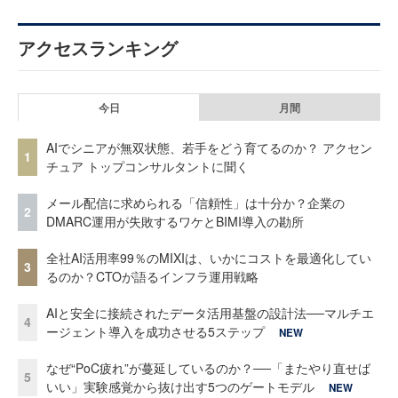
アクセスランキング
今日
月間
AIでシニアが無双状態、若手をどう育てるのか？ アクセン
1
チュア トップコンサルタントに聞く
メール配信に求められる「信頼性」は十分か？企業の
2
DMARC運用が失敗するワケとBIMI導入の勘所
全社AI活用率99％のMIXIは、いかにコストを最適化してい
3
るのか？CTOが語るインフラ運用戦略
AIと安全に接続されたデータ活用基盤の設計法──マルチエ
4
ージェント導入を成功させる5ステップ
NEW
なぜ“PoC疲れ”が蔓延しているのか？──「またやり直せば
5
いい」実験感覚から抜け出す5つのゲートモデル
NEW