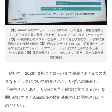
【①】
AbsoluteのアプリケーションやOSのパッチ適用、修復を自動化
し、あらゆる企業の要件に合わせてカスタマイズできるワークフロー
【
②】
70種類以上のメジャーなセキュリティおよび管理ツールを常に最
適化された状態で維持【
③】
Webやクラウドをはじめ、従業員がどこか
らでも安全にプライベートアプリケーションにアクセルできるセキュリ
ティを確保【
④】
障害が発生しても、ボタン1つで即座に完全な動作状
態に復旧
続いて、2026年3月にグローバルで発表された2つの大
きなトピックについて紹介された。いずれの発表も、
「侵害されたあと、いかに素早く確実に立ち直るか」を
問い続けてきたAbsoluteの技術基盤の上に開発されたも
のだという。