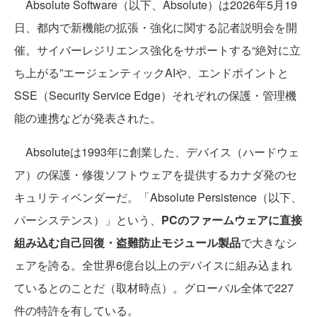
Absolute Software（以下、Absolute）は2026年5月19
日、都内で新機能の拡張・強化に関する記者説明会を開
催。サイバーレジリエンス強化をサポートする“絶対に立
ち上がる”エージェンティックAIや、エンドポイントと
SSE（Security Service Edge）それぞれの保護・管理機
能の連携などが発表された。
Absoluteは1993年に創業した、デバイス（ハードウェ
ア）の保護・修復ソフトウェアを提供するカナダ発のセ
キュリティベンダーだ。「Absolute Persistence（以下、
パーシステンス）」という、
PCのファームウェアに直接
組み込む自己回復・盗難防止モジュール製品
で大きなシ
ェアを誇る。全世界6億台以上のデバイスに組み込まれ
ているとのことだ（取材時点）。グローバル全体で227
件の特許を有している。