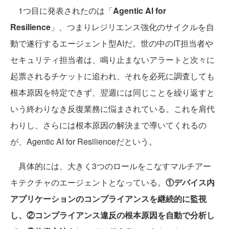
1つ目に発表されたのは「
Agentic AI for
Resilience
」、つまりレジリエンス強化のサイクルを自
動で遂行するエージェント型AIだ。世の中のIT担当者や
セキュリティ担当者は、鳴り止まないアラートと次々に
起票されるチケットに追われ、それを必死に調査しても
根本原因を特定できず、翌週には同じことを繰り返すと
いう終わりなき反復業務に悩まされている。これを肩代
わりし、さらには根本原因の解決まで導いてくれるの
が、Agentic AI for Resilienceだという。
具体的には、大きく3つのロールをこなすマルチアー
キテクチャのエージェントとなっている。
①デバイス内
アプリケーションのコンプライアンスを継続的に監視
し、②コンプライアンス違反の根本原因を自動で分析し