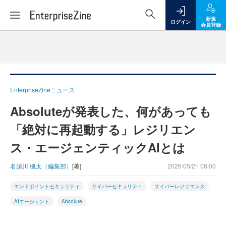
新規
ログイン
会員登録
EnterpriseZineニュース
Absoluteが発表した、何があっても
「絶対に再起動する」レジリエン
ス・エージェンティックAIとは
名須川 楓太（編集部）
[著]
2026/05/21 08:00
エンドポイントセキュリティ
サイバーセキュリティ
サイバーレジリエンス
AIエージェント
Absolute