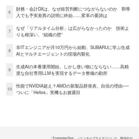
財務・会計DXは、なぜ経営判断につながらないのか BI導
6
入でも予実差異の説明に終始……変革の要諦は
なぜ「リアルタイム分析」は広がらなかったのか 技術よ
7
りも根深い、“組織の壁”
非ITエンジニアが月10万円から始動、SUBARUに学ぶ生成
8
AIとマルチエージェントの現場内製化
生成AIの本番運用開始、しかし使い物にならない……高精
9
度な自社専用LLMを実現するデータ整備の勘所
性能でNVIDIA超え？AMDの新製品群発表、自信の理由──
10
ついに「Helios」実機もお披露目
「EnterpriseZine」（エンタープライズジン）は、翔泳社が