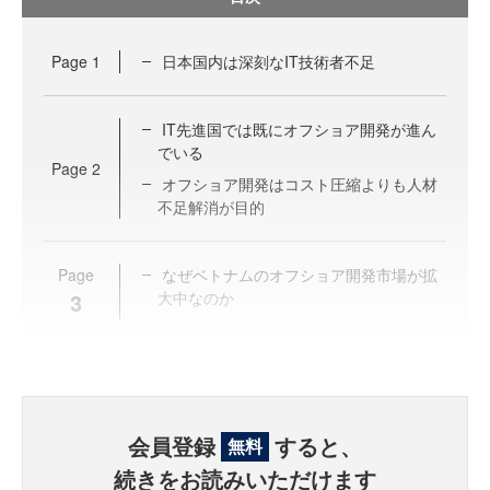
Page
1
日本国内は深刻なIT技術者不足
IT先進国では既にオフショア開発が進ん
でいる
Page
2
オフショア開発はコスト圧縮よりも人材
不足解消が目的
Page
なぜベトナムのオフショア開発市場が拡
3
大中なのか
会員登録
すると、
無料
続きをお読みいただけます