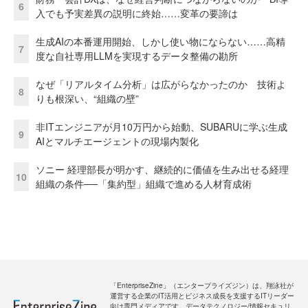
6
入でも予実差異の説明に終始……変革の要諦は
生成AIの本番運用開始、しかし使い物にならない……高精
7
度な自社専用LLMを実現するデータ整備の勘所
なぜ「リアルタイム分析」は広がらなかったのか 技術よ
8
りも根深い、“組織の壁”
非ITエンジニアが月10万円から始動、SUBARUに学ぶ生成
9
AIとマルチエージェントの現場内製化
ソニー 経理部長が明かす、継続的に価値を生み出せる経理
10
組織の条件──「集約型」組織で進める人材育成術
「EnterpriseZine」（エンタープライズジン）は、翔泳社が
運営する企業のIT活用とビジネス成長を支援するITリーダー
向け専門メディアです。データテクノロジー/情報セキュリ