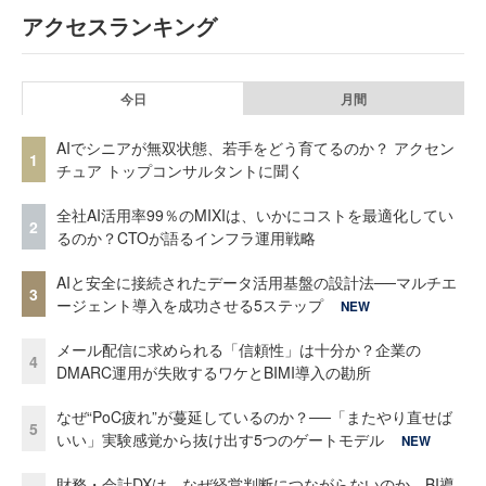
アクセスランキング
今日
月間
AIでシニアが無双状態、若手をどう育てるのか？ アクセン
1
チュア トップコンサルタントに聞く
全社AI活用率99％のMIXIは、いかにコストを最適化してい
2
るのか？CTOが語るインフラ運用戦略
AIと安全に接続されたデータ活用基盤の設計法──マルチエ
3
ージェント導入を成功させる5ステップ
NEW
メール配信に求められる「信頼性」は十分か？企業の
4
DMARC運用が失敗するワケとBIMI導入の勘所
なぜ“PoC疲れ”が蔓延しているのか？──「またやり直せば
5
いい」実験感覚から抜け出す5つのゲートモデル
NEW
財務・会計DXは、なぜ経営判断につながらないのか BI導