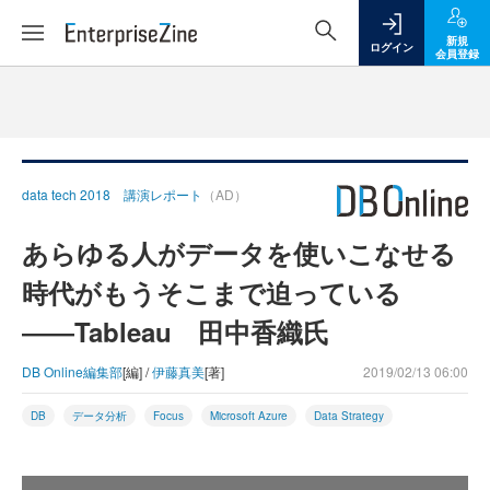
新規
ログイン
会員登録
data tech 2018 講演レポート
（AD）
あらゆる人がデータを使いこなせる
時代がもうそこまで迫っている
――Tableau 田中香織氏
DB Online編集部
[編] /
伊藤真美
[著]
2019/02/13 06:00
DB
データ分析
Focus
Microsoft Azure
Data Strategy