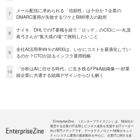
メール配信に求められる「信頼性」は十分か？企業の
7
DMARC運用が失敗するワケとBIMI導入の勘所
ナイキ、DHLでのIT要職を経て「ロッテ」のCIOに──丸茂
8
眞弓さんが“集大成の場”で挑戦したいこと
全社AI活用率99％のMIXIは、いかにコストを最適化してい
9
るのか？CTOが語るインフラ運用戦略
「分析はAIに任せる時代」に生き残るFP&A組織像──好業
10
績企業に共通する組織デザインからひも解く
「EnterpriseZine」（エンタープライズジン）は、翔泳社が
運営する企業のIT活用とビジネス成長を支援するITリーダー
向け専門メディアです。データテクノロジー/情報セキュリ
ティ/システム運用の最新動向を中心に、企業ITに関する多
様な情報をお届けしています。