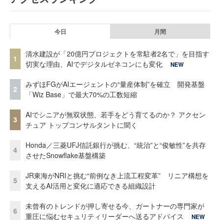
今日
月間
清水建設が「20億円プロジェクトを常駐者2名で」を目指す
1
切実な理由、AIでデジタルゼネコンにも変化
NEW
みずほFGがAIエージェントの“量産体制”を確立 開発基盤
2
「Wiz Base」で最大70%の工数短縮
AIでシニアが無双状態、若手をどう育てるのか？ アクセン
3
チュア トップコンサルタントに聞く
Honda／三菱UFJ信託銀行が挑む、“統治”と“俊敏性”を共存
4
させたSnowflake基盤構築
JR東海がNRIと挑む“前例なき上流工程変革” リニア構想を
5
支えるAI活用と変化に適応できる組織設計
未曾有のトレンドが押し寄せる今、ガートナーの専門家が
6
重圧に悩むセキュリティリーダーへ送るアドバイス
NEW