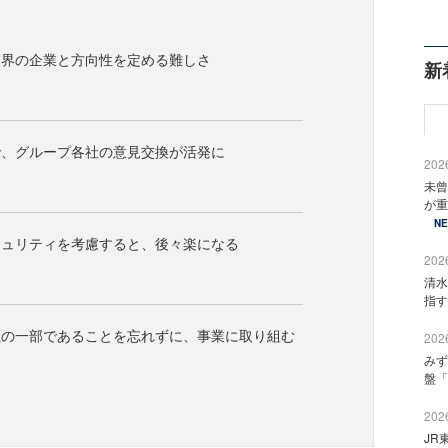
業界の企業と方向性を定める難しさ
新
で、グループ各社の意見交換が活発に
2026
未曾
が重
N
キュリティを考慮すると、後々楽になる
2026
清水
指す
社の一部であることを忘れずに、事業に取り組む
2026
みず
盤「
2026
JR