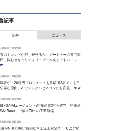
着記事
記事
ニュース
/08/07 09:00
有のトレンドが押し寄せる今、ガートナーの専門家
圧に悩むセキュリティリーダーへ送るアドバイス
EW
/08/07 08:00
建設が「20億円プロジェクトを常駐者2名で」を目
切実な理由、AIでデジタルゼネコンにも変化
NEW
/08/06 09:00
ほFGがAIエージェントの“量産体制”を確立 開発基
Wiz Base」で最大70%の工数短縮
/08/06 08:00
東海がNRIと挑む“前例なき上流工程変革” リニア構