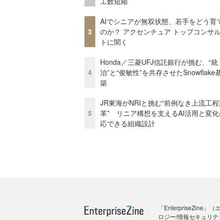
工数短縮
AIでシニアが無双状態、若手をどう育
3
のか？ アクセンチュア トップコンサ
トに聞く
Honda／三菱UFJ信託銀行が挑む、“統
4
治”と“俊敏性”を共存させたSnowflak
築
JR東海がNRIと挑む“前例なき上流工程
5
革” リニア構想を支えるAI活用と変
応できる組織設計
「Enterprise
ロジー/情報セキュリテ