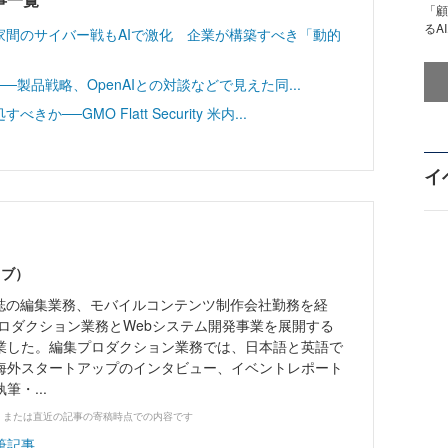
「顧
るA
家間のサイバー戦もAIで激化 企業が構築すべき「動的
r──製品戦略、OpenAIとの対談などで見えた同...
─GMO Flatt Security 米内...
イ
ノブ）
雑誌の編集業務、モバイルコンテンツ制作会社勤務を経
プロダクション業務とWebシステム開発事業を展開する
業した。編集プロダクション業務では、日本語と英語で
海外スタートアップのインタビュー、イベントレポート
・...
、または直近の記事の寄稿時点での内容です
筆記事