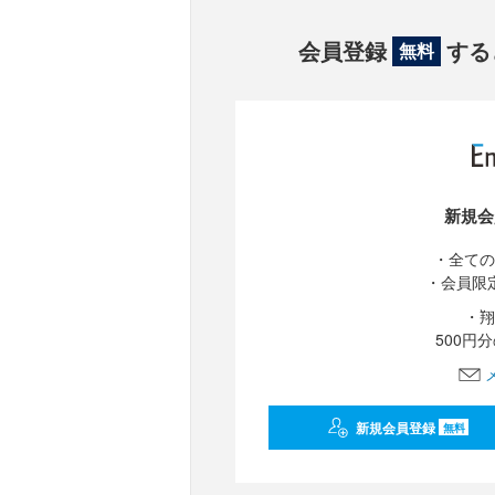
会員登録
する
無料
新規会
・全ての
・会員限
・翔
500円
新規会員登録
無料