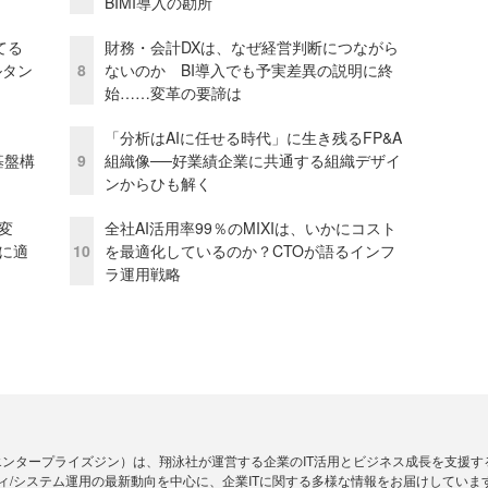
BIMI導入の勘所
てる
財務・会計DXは、なぜ経営判断につながら
ルタン
8
ないのか BI導入でも予実差異の説明に終
始……変革の要諦は
「分析はAIに任せる時代」に生き残るFP&A
e基盤構
9
組織像──好業績企業に共通する組織デザイ
ンからひも解く
変
全社AI活用率99％のMIXIは、いかにコスト
化に適
10
を最適化しているのか？CTOが語るインフ
ラ運用戦略
Zine」（エンタープライズジン）は、翔泳社が運営する企業のIT活用とビジネス成長を支
ィ/システム運用の最新動向を中心に、企業ITに関する多様な情報をお届けしていま