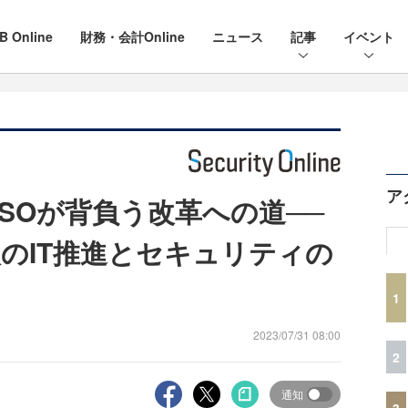
B Online
財務・会計Online
ニュース
記事
イベント
ア
SOが背負う改革への道──
人のIT推進とセキュリティの
1
2023/07/31 08:00
2
通知
3