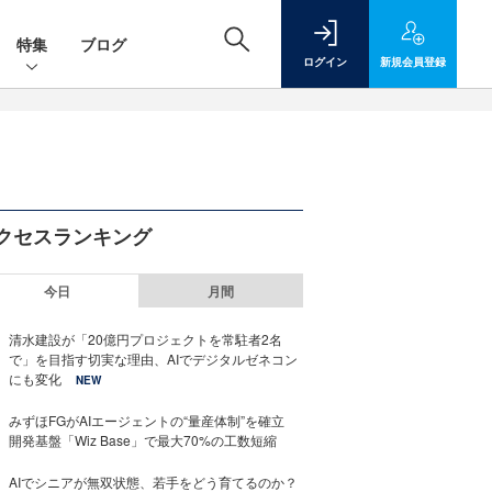
特集
ブログ
ログイン
新規
会員登録
クセスランキング
今日
月間
清水建設が「20億円プロジェクトを常駐者2名
で」を目指す切実な理由、AIでデジタルゼネコン
にも変化
NEW
みずほFGがAIエージェントの“量産体制”を確立
開発基盤「Wiz Base」で最大70%の工数短縮
AIでシニアが無双状態、若手をどう育てるのか？