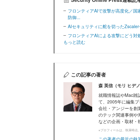
フロンティアAIで攻撃が高度化／国
防御...
AIセキュリティに舵を切ったZscale
フロンティアAIによる攻撃にどう対処すべきか─
もっと読む
この記事の著者
森 英信（モリ ヒデ
就職情報誌やMac
て、2005年に編集
会社・アンジーを創
のテック関連事例や
などの企画・取材・執筆
※プロフィールは、執筆時点
この著者の最近の執