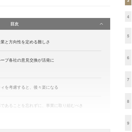
4
目次
5
企業と方向性を定める難しさ
6
ループ各社の意見交換が活発に
7
ティを考慮すると、後々楽になる
8
部であることを忘れずに、事業に取り組むべき
9