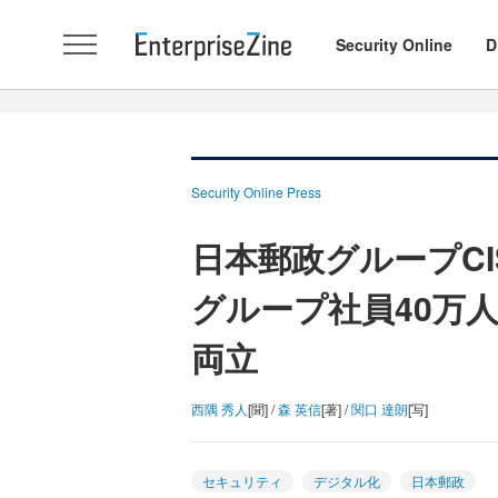
Security Online
D
Security Online Press
日本郵政グループCI
グループ社員40万
両立
西隅 秀人
[聞] /
森 英信
[著] /
関口 達朗
[写]
セキュリティ
デジタル化
日本郵政