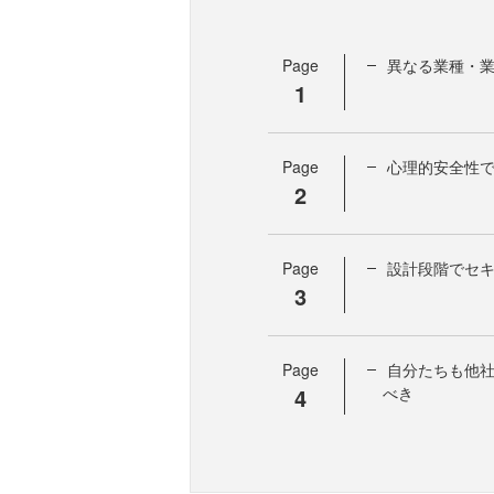
Page
異なる業種・
1
Page
心理的安全性
2
Page
設計段階でセ
3
Page
自分たちも他
4
べき