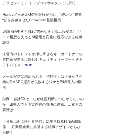
アクセンチュア トップコンサルタントに聞く
Honda／三菱UFJ信託銀行が挑む、“統治”と“俊敏
性”を共存させたSnowflake基盤構築
JR東海がNRIと挑む“前例なき上流工程変革” リ
ニア構想を支えるAI活用と変化に適応できる組織
設計
未曾有のトレンドが押し寄せる今、ガートナーの
専門家が重圧に悩むセキュリティリーダーへ送る
アドバイス
NEW
メール配信に求められる「信頼性」は十分か？企
業のDMARC運用が失敗するワケとBIMI導入の勘
所
財務・会計DXは、なぜ経営判断につながらないの
か BI導入でも予実差異の説明に終始……変革の
要諦は
「分析はAIに任せる時代」に生き残るFP&A組織
像──好業績企業に共通する組織デザインからひ
も解く