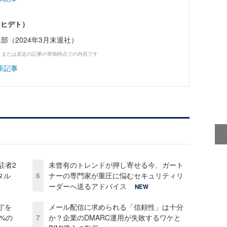
 ヒデト）
ne編集部（2024年3月末退社）
、または直近の記事の寄稿時点での内容です
筆記事
駐者2
未曾有のトレンドが押し寄せる今、ガート
タル
6
ナーの専門家が重圧に悩むセキュリティリ
ーダーへ送るアドバイス
NEW
”を
メール配信に求められる「信頼性」は十分
0%の
7
か？企業のDMARC運用が失敗するワケと