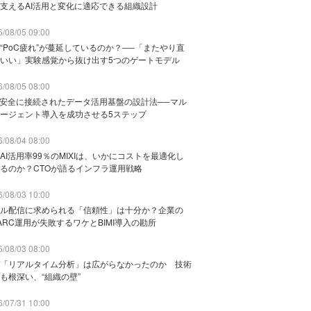
支えるAI活用と変化に適応できる組織設計
/08/05 09:00
“PoC疲れ”が蔓延しているのか？──「またやり直
いい」実験感覚から抜け出す5つのゲートモデル
/08/05 08:00
と安全に接続されたデータ活用基盤の設計法──マル
ージェント導入を成功させる5ステップ
/08/04 08:00
AI活用率99％のMIXIは、いかにコストを最適化し
るのか？CTOが語るインフラ運用戦略
/08/03 10:00
ル配信に求められる「信頼性」は十分か？企業の
ARC運用が失敗するワケとBIMI導入の勘所
/08/03 08:00
「リアルタイム分析」は広がらなかったのか 技術
も根深い、“組織の壁”
/07/31 10:00