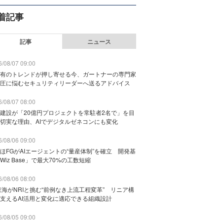
着記事
記事
ニュース
/08/07 09:00
有のトレンドが押し寄せる今、ガートナーの専門家
圧に悩むセキュリティリーダーへ送るアドバイス
/08/07 08:00
建設が「20億円プロジェクトを常駐者2名で」を目
切実な理由、AIでデジタルゼネコンにも変化
/08/06 09:00
ほFGがAIエージェントの“量産体制”を確立 開発基
Wiz Base」で最大70%の工数短縮
/08/06 08:00
東海がNRIと挑む“前例なき上流工程変革” リニア構
支えるAI活用と変化に適応できる組織設計
/08/05 09:00