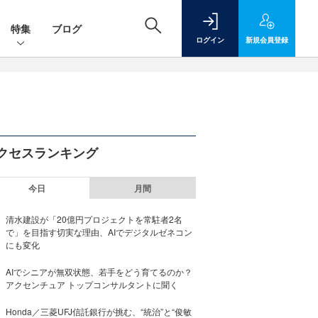
特集
ブログ
ログイン
新規
会員登録
クセスランキング
今日
月間
清水建設が「20億円プロジェクトを常駐者2名
で」を目指す切実な理由、AIでデジタルゼネコン
にも変化
AIでシニアが無双状態、若手をどう育てるのか？
アクセンチュア トップコンサルタントに聞く
Honda／三菱UFJ信託銀行が挑む、“統治”と“俊敏