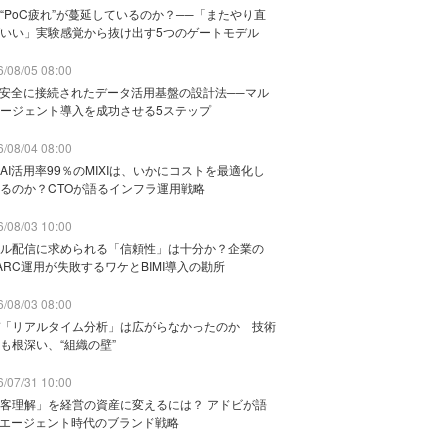
“PoC疲れ”が蔓延しているのか？──「またやり直
いい」実験感覚から抜け出す5つのゲートモデル
/08/05 08:00
と安全に接続されたデータ活用基盤の設計法──マル
ージェント導入を成功させる5ステップ
/08/04 08:00
AI活用率99％のMIXIは、いかにコストを最適化し
るのか？CTOが語るインフラ運用戦略
/08/03 10:00
ル配信に求められる「信頼性」は十分か？企業の
ARC運用が失敗するワケとBIMI導入の勘所
/08/03 08:00
「リアルタイム分析」は広がらなかったのか 技術
も根深い、“組織の壁”
/07/31 10:00
客理解」を経営の資産に変えるには？ アドビが語
Iエージェント時代のブランド戦略