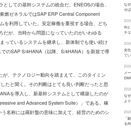
ラとしての基幹システムの統合だ。ENEOSの場合、
なぜ
せば
ラルではSAP ERP Central Component
2026
システムを利用していた。安定稼働を重視する場合、どち
AI
ろだが、当時から問題になっていたのがいわゆる
チエ
決まっているシステムを継承し、新体制でも使い続け
2026
全社
のSAP S/4HANA（以降、S/4HANA）を新規で導
てい
2026
メー
たが、テクノロジー動向を踏まえて、このタイミン
DM
決断したと聞く。その判断はとても良い判断だったと思
2026
HANAを導入し、新基幹システムとして構築したのが
なぜ
より
ressive and Advanced System Suite）」である。稼
Sという名称には羅針盤の意味に加えて、経営のためのシ
2026
「顧
るA