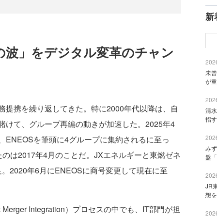
新
の波」をデジタル変革のチャン
2026
未曾
が重
2026
提携を繰り返してきた。特に2000年代以降は、自
清水
指す
けて、グループ再編の動きが加速した。2025年4
2026
ENEOSを筆頭に4グループに集約されるに至っ
みず
のは2017年4月のことだ。JXエネルギーと東燃ゼネ
盤「
。2020年6月にENEOSに商号変更して現在に至
2026
JR
想を
rger Integration）プロセスの中でも、IT部門が担
2026