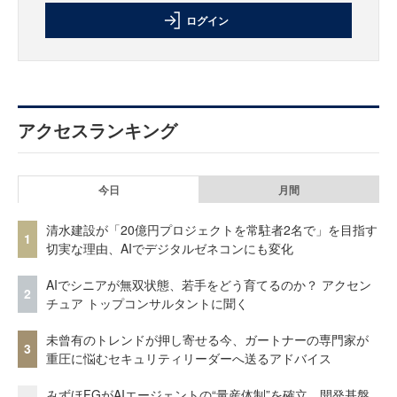
ログイン
アクセスランキング
今日
月間
清水建設が「20億円プロジェクトを常駐者2名で」を目指す
1
切実な理由、AIでデジタルゼネコンにも変化
AIでシニアが無双状態、若手をどう育てるのか？ アクセン
2
チュア トップコンサルタントに聞く
未曾有のトレンドが押し寄せる今、ガートナーの専門家が
3
重圧に悩むセキュリティリーダーへ送るアドバイス
みずほFGがAIエージェントの“量産体制”を確立 開発基盤