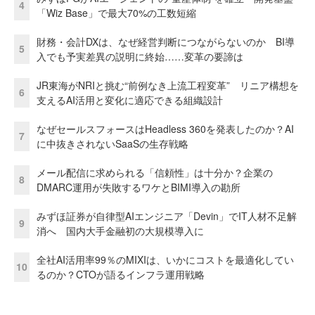
4
「Wiz Base」で最大70%の工数短縮
財務・会計DXは、なぜ経営判断につながらないのか BI導
5
入でも予実差異の説明に終始……変革の要諦は
JR東海がNRIと挑む“前例なき上流工程変革” リニア構想を
6
支えるAI活用と変化に適応できる組織設計
なぜセールスフォースはHeadless 360を発表したのか？AI
7
に中抜きされないSaaSの生存戦略
メール配信に求められる「信頼性」は十分か？企業の
8
DMARC運用が失敗するワケとBIMI導入の勘所
みずほ証券が自律型AIエンジニア「Devin」でIT人材不足解
9
消へ 国内大手金融初の大規模導入に
全社AI活用率99％のMIXIは、いかにコストを最適化してい
10
るのか？CTOが語るインフラ運用戦略