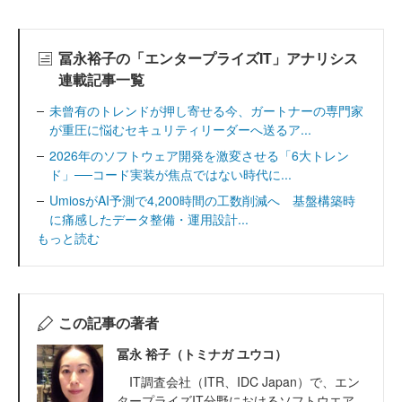
冨永裕子の「エンタープライズIT」アナリシス
連載記事一覧
未曾有のトレンドが押し寄せる今、ガートナーの専門家
が重圧に悩むセキュリティリーダーへ送るア...
2026年のソフトウェア開発を激変させる「6大トレン
ド」──コード実装が焦点ではない時代に...
UmiosがAI予測で4,200時間の工数削減へ 基盤構築時
に痛感したデータ整備・運用設計...
もっと読む
この記事の著者
冨永 裕子（トミナガ ユウコ）
IT調査会社（ITR、IDC Japan）で、エン
タープライズIT分野におけるソフトウエア