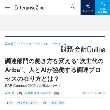
新規
ログイン
会員登録
冨永裕子の「エンタープライズIT」アナリシス
調達部門の働き方を変える“次世代の
Ariba”、人とAIが協働する調達プロ
セスの在り方とは？
SAP Connect 2025：現地レポート
冨永 裕子
[著] /
名須川 楓太（編集部）
[編]
2025/11/14 10:00
SAP
サプライチェーン
AI
購買・調達