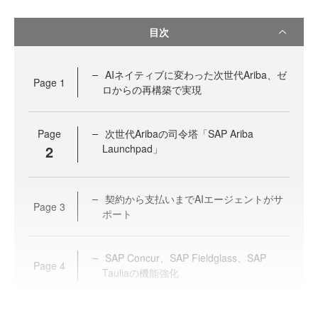
目次
AIネイティブに変わった次世代Ariba、ゼ
Page
1
ロからの再構築で実現
Page
次世代Aribaの司令塔「SAP Ariba
2
Launchpad」
契約から支払いまでAIエージェントがサ
Page
3
ポート
SAP Concur、SAP Fieldglass、SA​​P
Page
4
Tauliaの機能強化