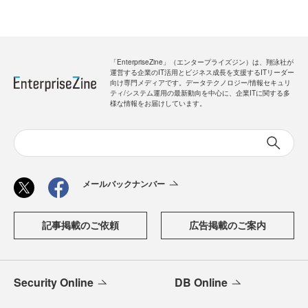
「EnterpriseZine」（エンタープライズジン）は、翔泳社が
運営する企業のIT活用とビジネス成長を支援するITリーダー
向け専門メディアです。データテクノロジー/情報セキュリ
ティ/システム運用の最新動向を中心に、企業ITに関する多
様な情報をお届けしています。
メールバックナンバー
記事掲載のご依頼
広告掲載のご案内
Security Online
DB Online