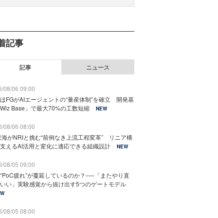
着記事
記事
ニュース
/08/06 09:00
ほFGがAIエージェントの“量産体制”を確立 開発基
Wiz Base」で最大70%の工数短縮
NEW
/08/06 08:00
東海がNRIと挑む“前例なき上流工程変革” リニア構
支えるAI活用と変化に適応できる組織設計
NEW
/08/05 09:00
“PoC疲れ”が蔓延しているのか？──「またやり直
いい」実験感覚から抜け出す5つのゲートモデル
EW
/08/05 08:00