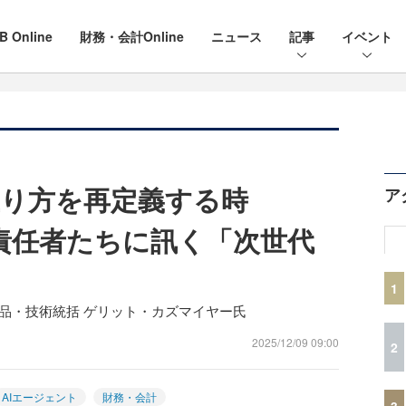
B Online
財務・会計Online
ニュース
記事
イベント
り方を再定義する時
ア
最高責任者たちに訊く「次世代
1
品・技術統括 ゲリット・カズマイヤー氏
2025/12/09 09:00
2
AIエージェント
財務・会計
3