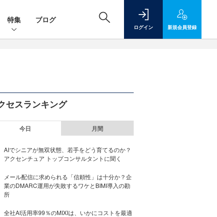
特集
ブログ
ログイン
新規
会員登録
クセスランキング
今日
月間
AIでシニアが無双状態、若手をどう育てるのか？
アクセンチュア トップコンサルタントに聞く
メール配信に求められる「信頼性」は十分か？企
業のDMARC運用が失敗するワケとBIMI導入の勘
所
全社AI活用率99％のMIXIは、いかにコストを最適