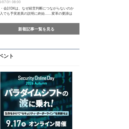
/07/31 08:00
務・会計DXは、なぜ経営判断につながらないのか
導入でも予実差異の説明に終始……変革の要諦は
新着記事一覧を見る
ベント