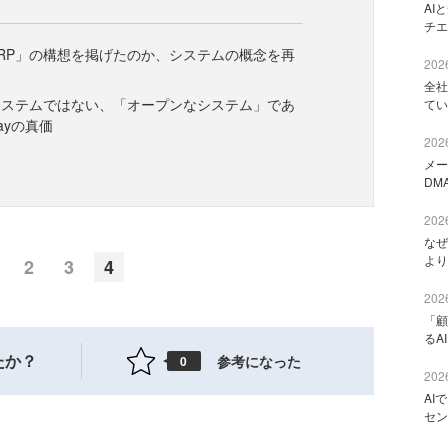
AI
チエ
RP」の構想を掲げたのか、システムの概念を再
2026
全社
システムではない、「オープンなシステム」であ
てい
ayの真価
2026
メー
DM
2026
なぜ
より
2
3
4
2026
「顧
るA
たか？
参考になった
0
2026
AI
セン