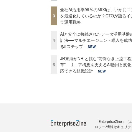
全社AI活用率99％のMIXIは、いかに
3
を最適化しているのか？CTOが語るイ
ラ運用戦略
AIと安全に接続されたデータ活用基盤
4
計法──マルチエージェント導入を成
る5ステップ
NEW
JR東海がNRIと挑む“前例なき上流工程
5
革” リニア構想を支えるAI活用と変
応できる組織設計
NEW
「Enterprise
ロジー/情報セキュリテ