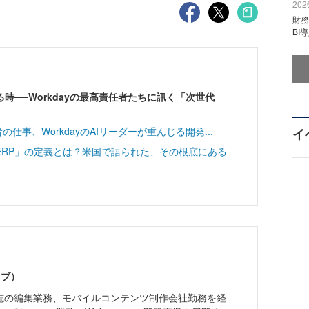
2026
財
BI
時──Workdayの最高責任者たちに訊く「次世代
の仕事、WorkdayのAIリーダーが重んじる開発...
イ
代ERP」の定義とは？米国で語られた、その根底にある
ノブ）
雑誌の編集業務、モバイルコンテンツ制作会社勤務を経