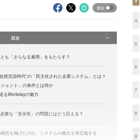
通知
4
目次
5
れとも「さらなる雇用」をもたらす？
6
る“自然言語時代”の「民主化された企業システム」とは？
ージェント」の条件とは何か
7
者に送るWorkdayの魅力
8
に必要な「安全性」の問題にはどう応える？
の構想を掲げたのか、システムの概念を再定義する
9