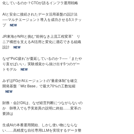
化しているのか？CTOが語るインフラ運用戦略
AIと安全に接続されたデータ活用基盤の設計法
──マルチエージェント導入を成功させる5ステッ
プ
NEW
JR東海がNRIと挑む“前例なき上流工程変革” リ
ニア構想を支えるAI活用と変化に適応できる組織
設計
NEW
なぜ“PoC疲れ”が蔓延しているのか？──「またや
り直せばいい」実験感覚から抜け出す5つのゲー
トモデル
NEW
みずほFGがAIエージェントの“量産体制”を確立
開発基盤「Wiz Base」で最大70%の工数短縮
NEW
財務・会計DXは、なぜ経営判断につながらないの
か BI導入でも予実差異の説明に終始……変革の
要諦は
生成AIの本番運用開始、しかし使い物にならな
い……高精度な自社専用LLMを実現するデータ整