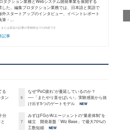
プロダクション業務とWebシステム開発事業を展開する
業した。編集プロダクション業務では、日本語と英語で
海外スタートアップのインタビュー、イベントレポート
・...
、または直近の記事の寄稿時点での内容です
筆記事
てる
なぜ“PoC疲れ”が蔓延しているのか？
ルタン
6
──「またやり直せばいい」実験感覚から抜
け出す5つのゲートモデル
NEW
十分
みずほFGがAIエージェントの“量産体制”を
ケと
7
確立 開発基盤「Wiz Base」で最大70%の
工数短縮
NEW