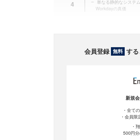
単なる静的なシステ
4
Workdayの真価
会員登録
する
無料
新規会
・全ての
・会員限
・翔
500円