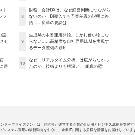
コスト
財務・会計DXは、なぜ経営判断につながら
ンフ
8
ないのか BI導入でも予実差異の説明に終
始……変革の要諦は
の設
生成AIの本番運用開始、しかし使い物にな
功させ
9
らない……高精度な自社専用LLMを実現す
るデータ整備の勘所
変
なぜ「リアルタイム分析」は広がらなかっ
10
化に適
たのか 技術よりも根深い、“組織の壁”
Zine」（エンタープライズジン）は、翔泳社が運営する企業のIT活用とビジネス成長を支
ィ/システム運用の最新動向を中心に、企業ITに関する多様な情報をお届けしていま