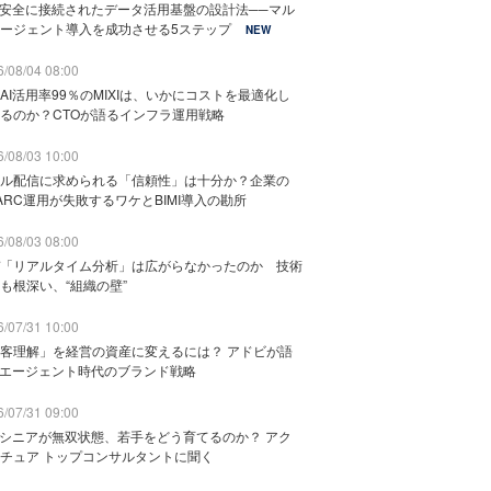
と安全に接続されたデータ活用基盤の設計法──マル
ージェント導入を成功させる5ステップ
NEW
/08/04 08:00
AI活用率99％のMIXIは、いかにコストを最適化し
るのか？CTOが語るインフラ運用戦略
/08/03 10:00
ル配信に求められる「信頼性」は十分か？企業の
ARC運用が失敗するワケとBIMI導入の勘所
/08/03 08:00
「リアルタイム分析」は広がらなかったのか 技術
も根深い、“組織の壁”
/07/31 10:00
客理解」を経営の資産に変えるには？ アドビが語
Iエージェント時代のブランド戦略
/07/31 09:00
でシニアが無双状態、若手をどう育てるのか？ アク
チュア トップコンサルタントに聞く