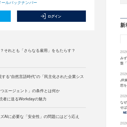
メールバックナンバー
ログイン
新
う？それとも「さらなる雇用」をもたらす？
2026
みず
盤「
2026
実現する“自然言語時代”の「民主化された企業シス
JR
想を
持つエージェント」の条件とは何か
2026
Zine読者に送るWorkdayの魅力
なぜ
せば
N
ズAIに必要な「安全性」の問題にはどう応え
2026