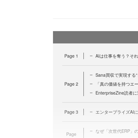
Page
1
AIは仕事を奪う？そ
Sana買収で実現す
Page
2
「真の価値を持つエ
EnterpriseZine読
Page
3
エンタープライズAI
なぜ「次世代ERP」
Page