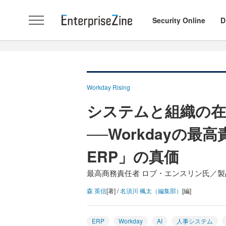
Security Online
D
Workday Rising
システムと組織の在
──Workdayの
ERP」の真価
最高商務責任者 ロブ・エンスリン氏／製
森 英信
[著] /
名須川 楓太（編集部）
[編]
ERP
Workday
AI
人事システム