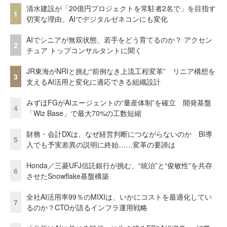
清水建設が「20億円プロジェクトを常駐者2名で」を目指す
1
切実な理由、AIでデジタルゼネコンにも変化
AIでシニアが無双状態、若手をどう育てるのか？ アクセン
2
チュア トップコンサルタントに聞く
JR東海がNRIと挑む“前例なき上流工程変革” リニア構想を
3
支えるAI活用と変化に適応できる組織設計
みずほFGがAIエージェントの“量産体制”を確立 開発基盤
4
「Wiz Base」で最大70%の工数短縮
財務・会計DXは、なぜ経営判断につながらないのか BI導
5
入でも予実差異の説明に終始……変革の要諦は
Honda／三菱UFJ信託銀行が挑む、“統治”と“俊敏性”を共存
6
させたSnowflake基盤構築
全社AI活用率99％のMIXIは、いかにコストを最適化してい
7
るのか？CTOが語るインフラ運用戦略