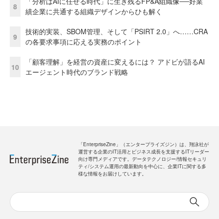
「分析はAIに任せる時代」に生き残るFP&A組織像──好業
8
績企業に共通する組織デザインからひも解く
技術的実装、SBOM管理、そして「PSIRT 2.0」へ……CRA
9
の各要求事項に応える実務のポイント
「顧客理解」を経営の資産に変えるには？ アドビが語るAI
10
エージェント時代のブランド戦略
「EnterpriseZine」（エンタープライズジン）は、翔泳社が
運営する企業のIT活用とビジネス成長を支援するITリーダー
向け専門メディアです。データテクノロジー/情報セキュリ
ティ/システム運用の最新動向を中心に、企業ITに関する多
様な情報をお届けしています。