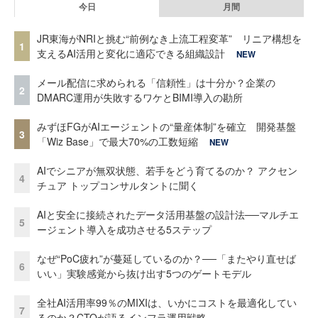
今日
月間
JR東海がNRIと挑む“前例なき上流工程変革” リニア構想を
1
支えるAI活用と変化に適応できる組織設計
NEW
メール配信に求められる「信頼性」は十分か？企業の
2
DMARC運用が失敗するワケとBIMI導入の勘所
みずほFGがAIエージェントの“量産体制”を確立 開発基盤
3
「Wiz Base」で最大70%の工数短縮
NEW
AIでシニアが無双状態、若手をどう育てるのか？ アクセン
4
チュア トップコンサルタントに聞く
AIと安全に接続されたデータ活用基盤の設計法──マルチエ
5
ージェント導入を成功させる5ステップ
なぜ“PoC疲れ”が蔓延しているのか？──「またやり直せば
6
いい」実験感覚から抜け出す5つのゲートモデル
全社AI活用率99％のMIXIは、いかにコストを最適化してい
7
るのか？CTOが語るインフラ運用戦略