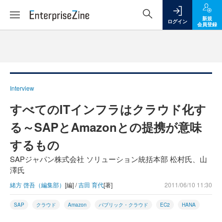
新規
ログイン
会員登録
Interview
すべてのITインフラはクラウド化す
る～SAPとAmazonとの提携が意味
するもの
SAPジャパン株式会社 ソリューション統括本部 松村氏、山
澤氏
緒方 啓吾（編集部）
[編] /
吉田 育代
[著]
2011/06/10 11:30
SAP
クラウド
Amazon
パブリック・クラウド
EC2
HANA