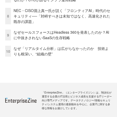
NEC・CISO淵上真一氏が説く「フロンティアAI」時代のセ
8
キュリティ──「対峙すべきは未知ではなく、高速化された
既存の課題」
なぜセールスフォースはHeadless 360を発表したのか？AI
9
に中抜きされないSaaSの生存戦略
なぜ「リアルタイム分析」は広がらなかったのか 技術よ
10
りも根深い、“組織の壁”
「EnterpriseZine」（エンタープライズジン）は、翔泳社が
運営する企業のIT活用とビジネス成長を支援するITリーダー
向け専門メディアです。データテクノロジー/情報セキュリ
ティ/システム運用の最新動向を中心に、企業ITに関する多
様な情報をお届けしています。