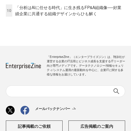
「分析はAIに任せる時代」に生き残るFP&A組織像──好業
10
績企業に共通する組織デザインからひも解く
「EnterpriseZine」（エンタープライズジン）は、翔泳社が
運営する企業のIT活用とビジネス成長を支援するITリーダー
向け専門メディアです。データテクノロジー/情報セキュリ
ティ/システム運用の最新動向を中心に、企業ITに関する多
様な情報をお届けしています。
メールバックナンバー
記事掲載のご依頼
広告掲載のご案内