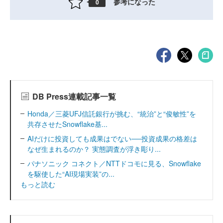
参考になった
0
DB Press連載記事一覧
Honda／三菱UFJ信託銀行が挑む、“統治”と“俊敏性”を
共存させたSnowflake基...
AIだけに投資しても成果はでない──投資成果の格差は
なぜ生まれるのか？ 実態調査が浮き彫り...
パナソニック コネクト／NTTドコモに見る、Snowflake
を駆使した“AI現場実装”の...
もっと読む