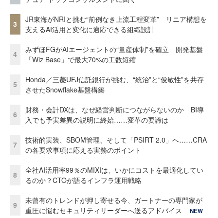
JR東海がNRIと挑む“前例なき上流工程変革” リニア構想を
3
支えるAI活用と変化に適応できる組織設計
みずほFGがAIエージェントの“量産体制”を確立 開発基盤
4
「Wiz Base」で最大70%の工数短縮
Honda／三菱UFJ信託銀行が挑む、“統治”と“俊敏性”を共存
5
させたSnowflake基盤構築
財務・会計DXは、なぜ経営判断につながらないのか BI導
6
入でも予実差異の説明に終始……変革の要諦は
技術的実装、SBOM管理、そして「PSIRT 2.0」へ……CRA
7
の各要求事項に応える実務のポイント
全社AI活用率99％のMIXIは、いかにコストを最適化してい
8
るのか？CTOが語るインフラ運用戦略
未曾有のトレンドが押し寄せる今、ガートナーの専門家が
9
重圧に悩むセキュリティリーダーへ送るアドバイス
NEW