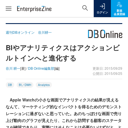
新規
ログイン
会員登録
週刊DBオンライン 谷川耕一
BIやアナリティクスはアクションビ
ルトインへと進化する
谷川 耕一
[著] /
DB Online編集部
[編]
更新日: 2015/09/29
公開日: 2015/09/25
DB
BI／DWH
Analytics
Apple Watchの小さな画面でアナリティクスの結果が見える
なんて、マーケティング的なインパクトを得るためのデモンスト
レーションに過ぎないと思っていた。あのちっぽけな画面で売り
上げ動向のグラフが見えたり、これから訪問する顧客のステータ
スが確認できたり、実際にはそんなことは必要ないはずだと。と