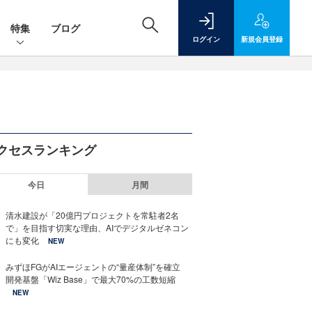
特集
ブログ
ログイン
新規
会員登録
クセスランキング
今日
月間
清水建設が「20億円プロジェクトを常駐者2名
で」を目指す切実な理由、AIでデジタルゼネコン
にも変化
NEW
みずほFGがAIエージェントの“量産体制”を確立
開発基盤「Wiz Base」で最大70%の工数短縮
NEW