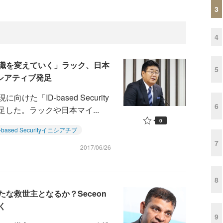
3
4
意識を変えていく」ラック、日本
5
 イニシアティブ発足
「ID-based Security
6
足した。ラックや日本マイ...
0
D-based Securityイニシアチブ
7
2017/06/26
8
な救世主となるか？Seceon
く
9