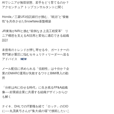
AIでシニアが無双状態、若手をどう育てるのか？
アクセンチュア トップコンサルタントに聞く
Honda／三菱UFJ信託銀行が挑む、“統治”と“俊敏
性”を共存させたSnowflake基盤構築
JR東海がNRIと挑む“前例なき上流工程変革” リ
ニア構想を支えるAI活用と変化に適応できる組織
設計
未曾有のトレンドが押し寄せる今、ガートナーの
専門家が重圧に悩むセキュリティリーダーへ送る
アドバイス
NEW
メール配信に求められる「信頼性」は十分か？企
業のDMARC運用が失敗するワケとBIMI導入の勘
所
「分析はAIに任せる時代」に生き残るFP&A組織
像──好業績企業に共通する組織デザインからひ
も解く
ナイキ、DHLでのIT要職を経て「ロッテ」のCIO
に──丸茂眞弓さんが“集大成の場”で挑戦したいこ