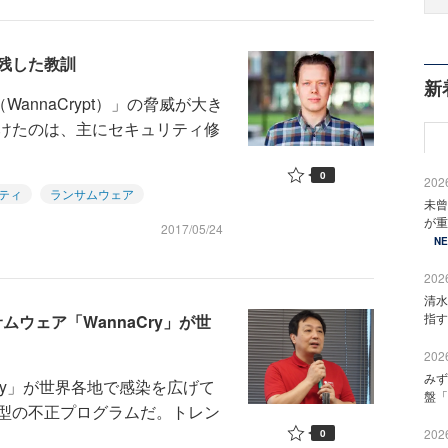
が残した教訓
新
annaCrypt）」の脅威が大き
けたのは、主にセキュリティ修
0
2026
ティ
ランサムウェア
未曾
が重
2017/05/24
N
2026
清水
指す
ウェア「WannaCry」が世
2026
みず
ry」が世界各地で感染を広げて
盤「
型の不正プログラムだ。トレン
2026
0