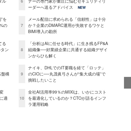
タル
6
ナーの専門家が重圧に悩むセキュリティリ
ーダーへ送るアドバイス
NEW
”を
メール配信に求められる「信頼性」は十分
0%の
7
か？企業のDMARC運用が失敗するワケと
BIMI導入の勘所
てる
「分析はAIに任せる時代」に生き残るFP&A
ルタン
8
組織像──好業績企業に共通する組織デザイ
ンからひも解く
ナイキ、DHLでのIT要職を経て「ロッテ」
e基盤構
9
のCIOに──丸茂眞弓さんが“集大成の場”で
挑戦したいこと
変
全社AI活用率99％のMIXIは、いかにコスト
化に適
10
を最適化しているのか？CTOが語るインフ
ラ運用戦略