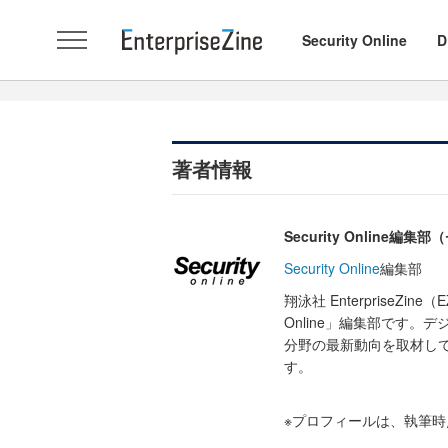
Security Online
D
著者情報
Security Onlin
Security Online
編集部
翔泳社 EnterpriseZ
Online」編集部です
分野の最新動向を取材し
す。
※プロフィールは、執筆