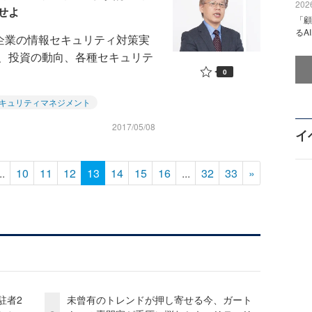
2026
せよ
「顧
るA
は国内企業の情報セキュリティ対策実
、投資の動向、各種セキュリテ
0
キュリティマネジメント
2017/05/08
イ
..
10
11
12
13
14
15
16
...
32
33
»
駐者2
未曾有のトレンドが押し寄せる今、ガート