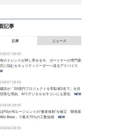
着記事
記事
ニュース
/08/07 09:00
有のトレンドが押し寄せる今、ガートナーの専門家
圧に悩むセキュリティリーダーへ送るアドバイス
EW
/08/07 08:00
建設が「20億円プロジェクトを常駐者2名で」を目
切実な理由、AIでデジタルゼネコンにも変化
NEW
/08/06 09:00
ほFGがAIエージェントの“量産体制”を確立 開発基
Wiz Base」で最大70%の工数短縮
NEW
/08/06 08:00