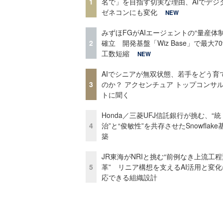
1
名で」を目指す切実な理由、AIでデジ
ゼネコンにも変化
NEW
みずほFGがAIエージェントの“量産体制
2
確立 開発基盤「Wiz Base」で最大7
工数短縮
NEW
AIでシニアが無双状態、若手をどう育
3
のか？ アクセンチュア トップコンサ
トに聞く
Honda／三菱UFJ信託銀行が挑む、“統
4
治”と“俊敏性”を共存させたSnowflak
築
JR東海がNRIと挑む“前例なき上流工程
5
革” リニア構想を支えるAI活用と変
応できる組織設計