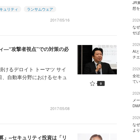
JR
想を
キュリティ
ランサムウェア
2017/05/16
2026
なぜ
せば
2026
ィ―“攻撃者視点”での対策の必
AI
チエ
けるデロイト トーマツ サイ
2026
全社
0日、自動車分野におけるセキュ
てい
0
2026
メー
DM
2017/05/08
2026
なぜ
より
」--セキュリティ投資は「リ