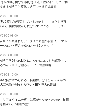
東海がNRIと挑む“前例なき上流工程変革” リニア構
支えるAI活用と変化に適応できる組織設計
/08/05 09:00
“PoC疲れ”が蔓延しているのか？──「またやり直
いい」実験感覚から抜け出す5つのゲートモデル
/08/05 08:00
と安全に接続されたデータ活用基盤の設計法──マル
ージェント導入を成功させる5ステップ
/08/04 08:00
AI活用率99％のMIXIは、いかにコストを最適化し
るのか？CTOが語るインフラ運用戦略
/08/03 10:00
ル配信に求められる「信頼性」は十分か？企業の
ARC運用が失敗するワケとBIMI導入の勘所
/08/03 08:00
「リアルタイム分析」は広がらなかったのか 技術
も根深い、“組織の壁”