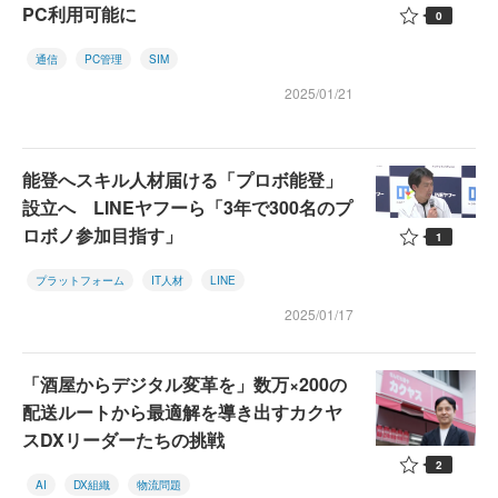
PC利用可能に
0
通信
PC管理
SIM
2025/01/21
能登へスキル人材届ける「プロボ能登」
設立へ LINEヤフーら「3年で300名のプ
ロボノ参加目指す」
1
プラットフォーム
IT人材
LINE
2025/01/17
「酒屋からデジタル変革を」数万×200の
配送ルートから最適解を導き出すカクヤ
スDXリーダーたちの挑戦
2
AI
DX組織
物流問題