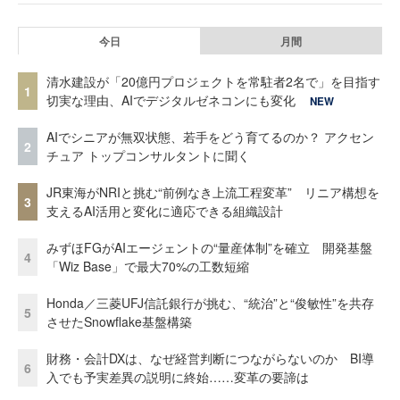
今日
月間
清水建設が「20億円プロジェクトを常駐者2名で」を目指す
1
切実な理由、AIでデジタルゼネコンにも変化
NEW
AIでシニアが無双状態、若手をどう育てるのか？ アクセン
2
チュア トップコンサルタントに聞く
JR東海がNRIと挑む“前例なき上流工程変革” リニア構想を
3
支えるAI活用と変化に適応できる組織設計
みずほFGがAIエージェントの“量産体制”を確立 開発基盤
4
「Wiz Base」で最大70%の工数短縮
Honda／三菱UFJ信託銀行が挑む、“統治”と“俊敏性”を共存
5
させたSnowflake基盤構築
財務・会計DXは、なぜ経営判断につながらないのか BI導
6
入でも予実差異の説明に終始……変革の要諦は