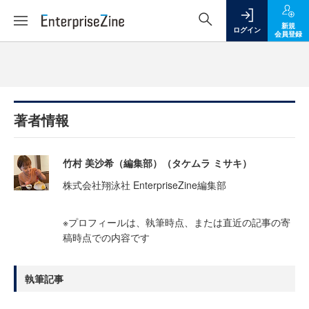
新規
ログイン
会員登録
著者情報
竹村 美沙希（編集部）（タケムラ ミサキ）
株式会社翔泳社 EnterpriseZine編集部
※プロフィールは、執筆時点、または直近の記事の寄
稿時点での内容です
執筆記事