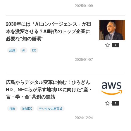
2025/01/09
2030年には「AIコンバージェンス」が日
本を激変させる？AI時代のトップ企業に
必要な“知の循環”
2
組織
AI
DX
2025/01/07
広島からデジタル変革に挑む！ひろぎん
HD、NECらが示す地域DXに向けた“産・
官・学・金”共創の道筋
3
行政
地域DX
デジタル人材育成
2024/12/24