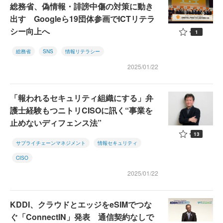
総務省、偽情報・誹謗中傷の対策に動き
出す Googleら19団体参画でICTリテラ
シー向上へ
1
総務省
SNS
情報リテラシー
2025/01/22
「報われるセキュリティ組織にする」弁
護士経験もつニトリCISOに訊く“事業を
止めないディフェンス法”
13
サプライチェーンマネジメント
情報セキュリティ
CISO
2025/01/22
KDDI、クラウドとエッジをeSIMでつな
ぐ「ConnectIN」発表 通信契約なしで