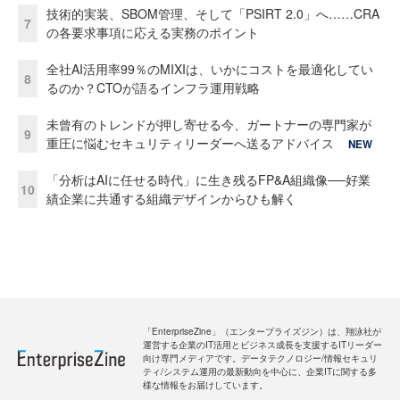
技術的実装、SBOM管理、そして「PSIRT 2.0」へ……CRA
7
の各要求事項に応える実務のポイント
全社AI活用率99％のMIXIは、いかにコストを最適化してい
8
るのか？CTOが語るインフラ運用戦略
未曾有のトレンドが押し寄せる今、ガートナーの専門家が
9
重圧に悩むセキュリティリーダーへ送るアドバイス
NEW
「分析はAIに任せる時代」に生き残るFP&A組織像──好業
10
績企業に共通する組織デザインからひも解く
「EnterpriseZine」（エンタープライズジン）は、翔泳社が
運営する企業のIT活用とビジネス成長を支援するITリーダー
向け専門メディアです。データテクノロジー/情報セキュリ
ティ/システム運用の最新動向を中心に、企業ITに関する多
様な情報をお届けしています。