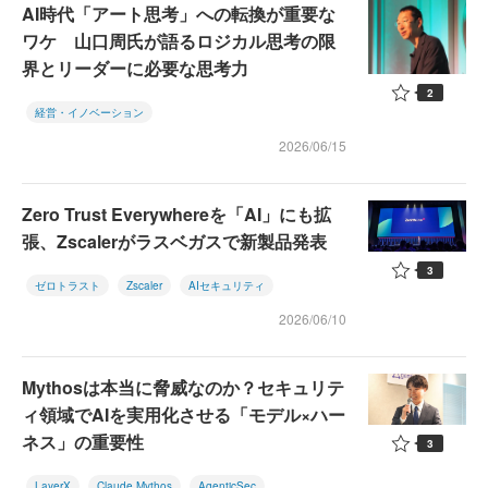
AI時代「アート思考」への転換が重要な
ワケ 山口周氏が語るロジカル思考の限
界とリーダーに必要な思考力
2
経営・イノベーション
2026/06/15
Zero Trust Everywhereを「AI」にも拡
張、Zscalerがラスベガスで新製品発表
3
ゼロトラスト
Zscaler
AIセキュリティ
2026/06/10
Mythosは本当に脅威なのか？セキュリテ
ィ領域でAIを実用化させる「モデル×ハー
ネス」の重要性
3
LayerX
Claude Mythos
AgenticSec