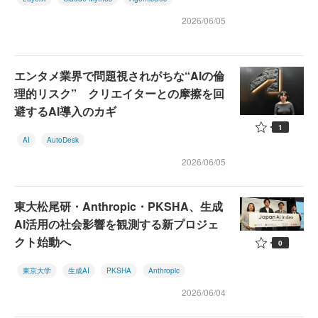
2026/06/05
エンタメ業界で問題視されがちな“AIの倫
理的リスク” クリエイターとの摩擦を回
避するAI導入のカギ
1
AI
AutoDesk
2026/06/05
東大松尾研・Anthropic・PKSHA、生成
AI活用の社会影響を観測する新プロジェ
クト始動へ
0
東京大学
生成AI
PKSHA
Anthropic
2026/06/04