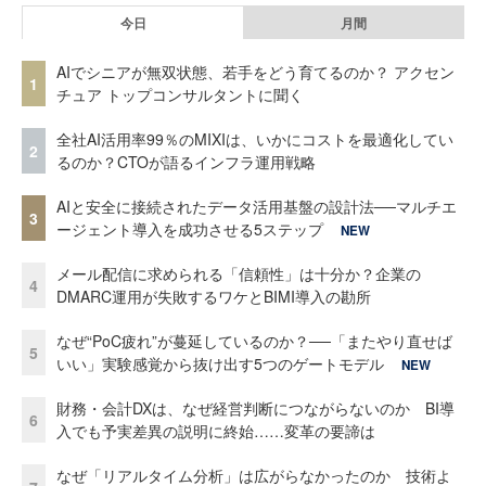
今日
月間
AIでシニアが無双状態、若手をどう育てるのか？ アクセン
1
チュア トップコンサルタントに聞く
全社AI活用率99％のMIXIは、いかにコストを最適化してい
2
るのか？CTOが語るインフラ運用戦略
AIと安全に接続されたデータ活用基盤の設計法──マルチエ
3
ージェント導入を成功させる5ステップ
NEW
メール配信に求められる「信頼性」は十分か？企業の
4
DMARC運用が失敗するワケとBIMI導入の勘所
なぜ“PoC疲れ”が蔓延しているのか？──「またやり直せば
5
いい」実験感覚から抜け出す5つのゲートモデル
NEW
財務・会計DXは、なぜ経営判断につながらないのか BI導
6
入でも予実差異の説明に終始……変革の要諦は
なぜ「リアルタイム分析」は広がらなかったのか 技術よ