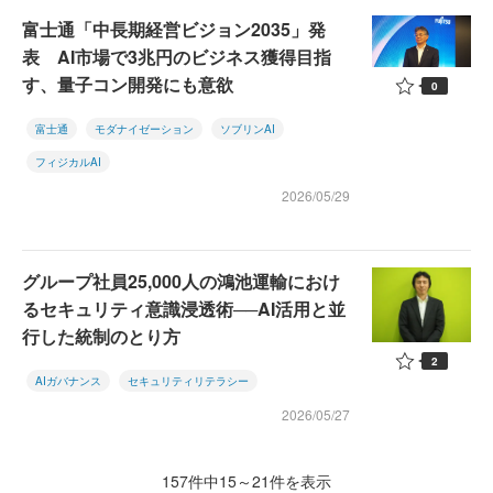
富士通「中長期経営ビジョン2035」発
表 AI市場で3兆円のビジネス獲得目指
す、量子コン開発にも意欲
0
富士通
モダナイゼーション
ソブリンAI
フィジカルAI
2026/05/29
グループ社員25,000人の鴻池運輸におけ
るセキュリティ意識浸透術──AI活用と並
行した統制のとり方
2
AIガバナンス
セキュリティリテラシー
2026/05/27
157件中15～21件を表示