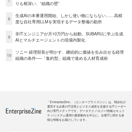
7
りも根深い、“組織の壁”
生成AIの本番運用開始、しかし使い物にならない……高精
8
度な自社専用LLMを実現するデータ整備の勘所
非ITエンジニアが月10万円から始動、SUBARUに学ぶ生成
9
AIとマルチエージェントの現場内製化
ソニー 経理部長が明かす、継続的に価値を生み出せる経理
10
組織の条件──「集約型」組織で進める人材育成術
「EnterpriseZine」（エンタープライズジン）は、翔泳社が
運営する企業のIT活用とビジネス成長を支援するITリーダー
向け専門メディアです。データテクノロジー/情報セキュリ
ティ/システム運用の最新動向を中心に、企業ITに関する多
様な情報をお届けしています。