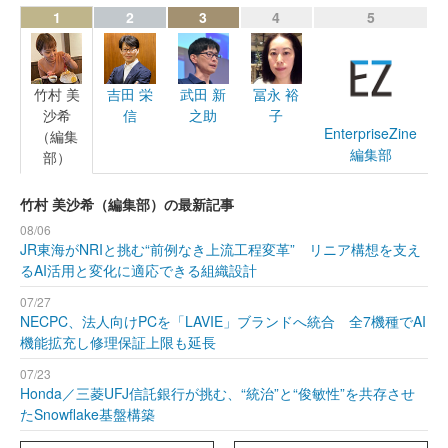
1
2
3
4
5
竹村 美
吉田 栄
武田 新
冨永 裕
沙希
信
之助
子
EnterpriseZine
（編集
編集部
部）
竹村 美沙希（編集部）の最新記事
08/06
JR東海がNRIと挑む“前例なき上流工程変革” リニア構想を支え
るAI活用と変化に適応できる組織設計
07/27
NECPC、法人向けPCを「LAVIE」ブランドへ統合 全7機種でAI
機能拡充し修理保証上限も延長
07/23
Honda／三菱UFJ信託銀行が挑む、“統治”と“俊敏性”を共存させ
たSnowflake基盤構築