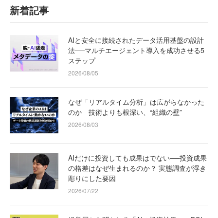
新着記事
AIと安全に接続されたデータ活用基盤の設計
法──マルチエージェント導入を成功させる5
ステップ
2026/08/05
なぜ「リアルタイム分析」は広がらなかった
のか 技術よりも根深い、“組織の壁”
2026/08/03
AIだけに投資しても成果はでない──投資成果
の格差はなぜ生まれるのか？ 実態調査が浮き
彫りにした要因
2026/07/22