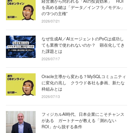
経営層から問われる「AIの投資効果」 ROI
を高める鍵は「データ／インフラ／モデル」
の“3つの主権”
2026/07/21
なぜ生成AI／AIエージェントのPoCは成功し
ても業務で使われないのか？ 顕在化してき
た課題とは
2026/07/17
Oracle主導から変わる？MySQLコミュニティ
に変化の兆し クラウド各社も参画、新たな
枠組みとは
2026/07/13
フィジカルAI時代、日本企業にこそチャンス
がある ガートナーが教える「測れない
ROI」から脱する条件