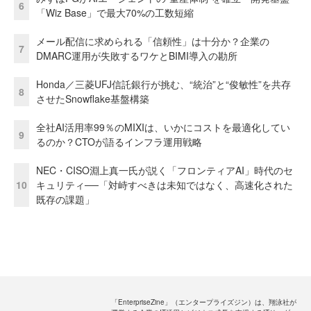
6
「Wiz Base」で最大70%の工数短縮
メール配信に求められる「信頼性」は十分か？企業の
7
DMARC運用が失敗するワケとBIMI導入の勘所
Honda／三菱UFJ信託銀行が挑む、“統治”と“俊敏性”を共存
8
させたSnowflake基盤構築
全社AI活用率99％のMIXIは、いかにコストを最適化してい
9
るのか？CTOが語るインフラ運用戦略
NEC・CISO淵上真一氏が説く「フロンティアAI」時代のセ
10
キュリティ──「対峙すべきは未知ではなく、高速化された
既存の課題」
「EnterpriseZine」（エンタープライズジン）は、翔泳社が