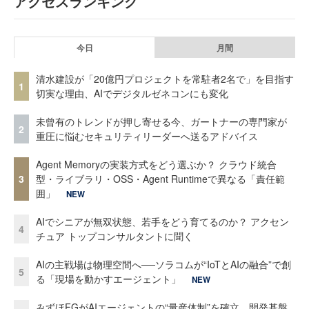
アクセスランキング
今日
月間
清水建設が「20億円プロジェクトを常駐者2名で」を目指す
1
切実な理由、AIでデジタルゼネコンにも変化
未曾有のトレンドが押し寄せる今、ガートナーの専門家が
2
重圧に悩むセキュリティリーダーへ送るアドバイス
Agent Memoryの実装方式をどう選ぶか？ クラウド統合
3
型・ライブラリ・OSS・Agent Runtimeで異なる「責任範
囲」
NEW
AIでシニアが無双状態、若手をどう育てるのか？ アクセン
4
チュア トップコンサルタントに聞く
AIの主戦場は物理空間へ──ソラコムが“IoTとAIの融合”で創
5
る「現場を動かすエージェント」
NEW
みずほFGがAIエージェントの“量産体制”を確立 開発基盤