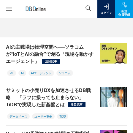
新規
ログイン
会員登録
AIの主戦場は物理空間へ──ソラコム
が“IoTとAIの融合”で創る「現場を動かす
エージェント」
注目記事
IoT
AI
AIエージェント
ソラコム
サミットの小売りDXを加速させるDB戦
略──「ラフに扱っても止まらない」
TiDBで実現した新基盤とは
注目記事
データベース
ユーザー事例
TiDB