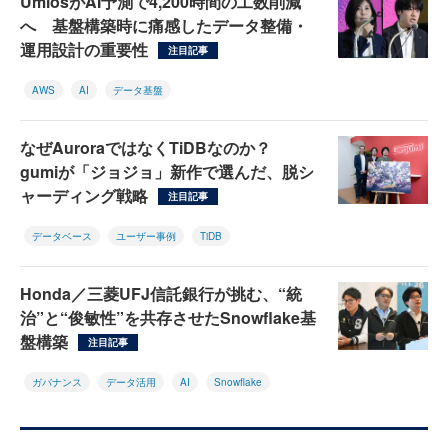
UmiosがAI予測で4,200時間の工数削減
へ 基盤構築時に痛感したデータ整備・
運用設計の重要性
注目記事
AWS
AI
データ基盤
なぜAuroraではなくTiDBなのか？
gumiが「ジョジョ」新作で選んだ、脱シ
ャーディング戦略
注目記事
データベース
ユーザー事例
TiDB
Honda／三菱UFJ信託銀行が挑む、“統
治”と“俊敏性”を共存させたSnowflake基
盤構築
注目記事
ガバナンス
データ活用
AI
Snowflake