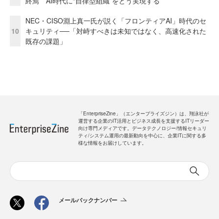
終焉 AI時代に“自律型組織”をどう実現する
NEC・CISO淵上真一氏が説く「フロンティアAI」時代のセ
10
キュリティ──「対峙すべきは未知ではなく、高速化された
既存の課題」
「EnterpriseZine」（エンタープライズジン）は、翔泳社が
運営する企業のIT活用とビジネス成長を支援するITリーダー
向け専門メディアです。データテクノロジー/情報セキュリ
ティ/システム運用の最新動向を中心に、企業ITに関する多
様な情報をお届けしています。
メールバックナンバー