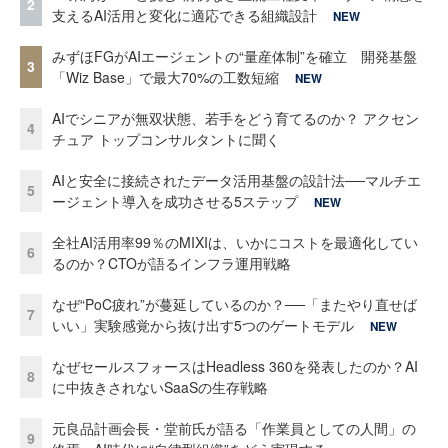
2
支えるAI活用と変化に適応できる組織設計
NEW
みずほFGがAIエージェントの“量産体制”を確立 開発基盤
3
「Wiz Base」で最大70%の工数短縮
NEW
AIでシニアが無双状態、若手をどう育てるのか？ アクセン
4
チュア トップコンサルタントに聞く
AIと安全に接続されたデータ活用基盤の設計法──マルチエ
5
ージェント導入を成功させる5ステップ
NEW
全社AI活用率99％のMIXIは、いかにコストを最適化してい
6
るのか？CTOが語るインフラ運用戦略
なぜ“PoC疲れ”が蔓延しているのか？──「またやり直せば
7
いい」実験感覚から抜け出す5つのゲートモデル
NEW
なぜセールスフォースはHeadless 360を発表したのか？AI
8
に中抜きされないSaaSの生存戦略
元良品計画会長・堂前氏が語る「作業員としての人間」の
9