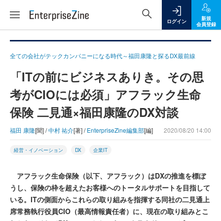
新規
ログイン
会員登録
全ての会社がテックカンパニーになる時代～福田康隆と探るDX最前線
「ITの前にビジネスありき。その思
考がCIOには必須」アフラック生命
保険 二見通×福田康隆のDX対談
福田 康隆
[聞] /
中村 祐介
[著] /
EnterpriseZine編集部
[編]
2020/08/20 14:00
経営・イノベーション
DX
企業IT
アフラック生命保険（以下、アフラック）はDXの推進を標ぼ
うし、保険の枠を超えたお客様へのトータルサポートを目指して
いる。ITの側面からこれらの取り組みを指揮する同社の二見通上
席常務執行役員CIO（最高情報責任者）に、現在の取り組みとこ