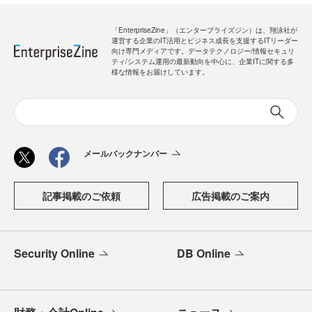
「EnterpriseZine」（エンタープライズジン）は、翔泳社が
運営する企業のIT活用とビジネス成長を支援するITリーダー
向け専門メディアです。データテクノロジー/情報セキュリ
ティ/システム運用の最新動向を中心に、企業ITに関する多
様な情報をお届けしています。
メールバックナンバー
記事掲載のご依頼
広告掲載のご案内
Security Online
DB Online