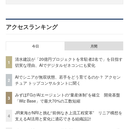
アクセスランキング
今日
月間
清水建設が「20億円プロジェクトを常駐者2名で」を目指す
1
切実な理由、AIでデジタルゼネコンにも変化
AIでシニアが無双状態、若手をどう育てるのか？ アクセン
2
チュア トップコンサルタントに聞く
みずほFGがAIエージェントの“量産体制”を確立 開発基盤
3
「Wiz Base」で最大70%の工数短縮
JR東海がNRIと挑む“前例なき上流工程変革” リニア構想を
4
支えるAI活用と変化に適応できる組織設計