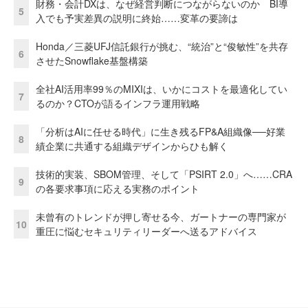
財務・会計DXは、なぜ経営判断につながらないのか BI導
5
入でも予実差異の説明に終始……変革の要諦は
Honda／三菱UFJ信託銀行が挑む、“統治”と“俊敏性”を共存
6
させたSnowflake基盤構築
全社AI活用率99％のMIXIは、いかにコストを最適化してい
7
るのか？CTOが語るインフラ運用戦略
「分析はAIに任せる時代」に生き残るFP&A組織像──好業
8
績企業に共通する組織デザインからひも解く
技術的実装、SBOM管理、そして「PSIRT 2.0」へ……CRA
9
の各要求事項に応える実務のポイント
未曾有のトレンドが押し寄せる今、ガートナーの専門家が
10
重圧に悩むセキュリティリーダーへ送るアドバイス