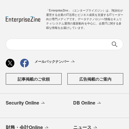
「EnterpriseZine」（エンタープライズジン）は、翔泳社が
運営する企業のIT活用とビジネス成長を支援するITリーダー
向け専門メディアです。データテクノロジー/情報セキュリ
ティ/システム運用の最新動向を中心に、企業ITに関する多
様な情報をお届けしています。
メールバックナンバー
記事掲載のご依頼
広告掲載のご案内
Security Online
DB Online
財務・会計Online
ニュース