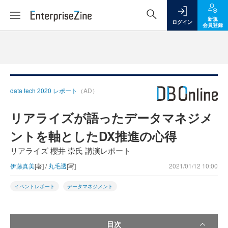
新規
ログイン
会員登録
data tech 2020 レポート
（AD）
リアライズが語ったデータマネジメ
ントを軸としたDX推進の心得
リアライズ 櫻井 崇氏 講演レポート
伊藤真美
[著] /
丸毛透
[写]
2021/01/12 10:00
イベントレポート
データマネジメント
目次