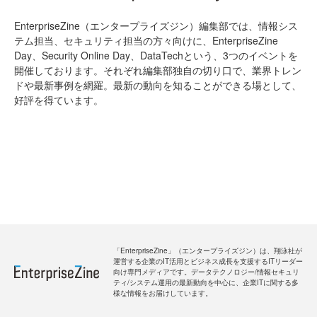
EnterpriseZine（エンタープライズジン）編集部では、情報シス
テム担当、セキュリティ担当の方々向けに、EnterpriseZine
Day、Security Online Day、DataTechという、3つのイベントを
開催しております。それぞれ編集部独自の切り口で、業界トレン
ドや最新事例を網羅。最新の動向を知ることができる場として、
好評を得ています。
「EnterpriseZine」（エンタープライズジン）は、翔泳社が
運営する企業のIT活用とビジネス成長を支援するITリーダー
向け専門メディアです。データテクノロジー/情報セキュリ
ティ/システム運用の最新動向を中心に、企業ITに関する多
様な情報をお届けしています。