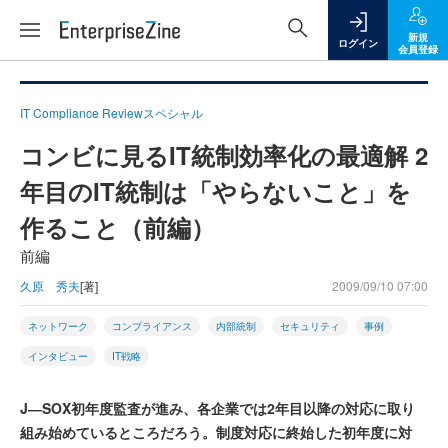
新規
ログイン
会員登録
IT Compliance Reviewスペシャル
コンビに見るIT統制効率化の最適解 2
年目のIT統制は「やらないこと」を
作ること（前編）
前編
久原 秀夫
[著]
2009/09/10 07:00
ネットワーク
コンプライアンス
内部統制
セキュリティ
事例
インタビュー
IT戦略
J―SOX初年度監査が進み、各企業では2年目以降の対応に取り
組み始めているところだろう。制度対応に終始した初年度に対