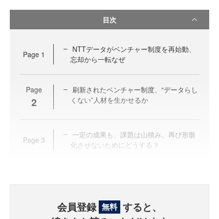
目次
NTTデータがベンチャー制度を再始動、
Page
1
忘却から一転なぜ
Page
刷新されたベンチャー制度、“データらし
2
くない”人材を生かせるか
一定の成果も、課題は山積み。再び形骸
Page
3
化させないためにどうする？
会員登録
すると、
無料