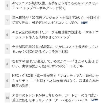
AIでシニアが無双状態、若手をどう育てるのか？ アクセン
4
チュア トップコンサルタントに聞く
清水建設が「20億円プロジェクトを常駐者2名で」を目指す
5
切実な理由、AIでデジタルゼネコンにも変化
NEW
AIと安全に接続されたデータ活用基盤の設計法──マルチエ
6
ージェント導入を成功させる5ステップ
全社AI活用率99％のMIXIは、いかにコストを最適化してい
7
るのか？CTOが語るインフラ運用戦略
なぜ“PoC疲れ”が蔓延しているのか？──「またやり直せば
8
いい」実験感覚から抜け出す5つのゲートモデル
NEC・CISO淵上真一氏が説く「フロンティアAI」時代のセ
9
キュリティ──「対峙すべきは未知ではなく、高速化された
既存の課題」
未曾有のトレンドが押し寄せる今、ガートナーの専門家が
10
重圧に悩むセキュリティリーダーへ送るアドバイス
NEW