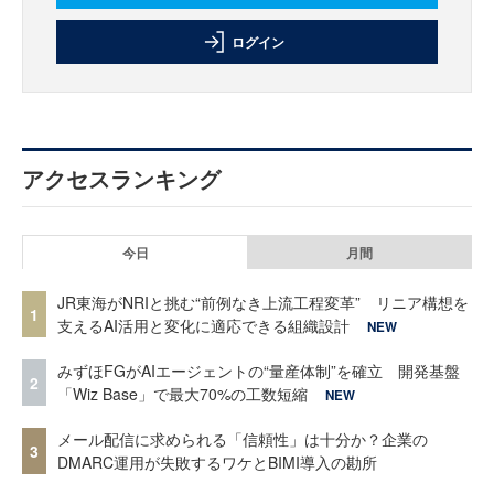
ログイン
アクセスランキング
今日
月間
JR東海がNRIと挑む“前例なき上流工程変革” リニア構想を
1
支えるAI活用と変化に適応できる組織設計
NEW
みずほFGがAIエージェントの“量産体制”を確立 開発基盤
2
「Wiz Base」で最大70%の工数短縮
NEW
メール配信に求められる「信頼性」は十分か？企業の
3
DMARC運用が失敗するワケとBIMI導入の勘所