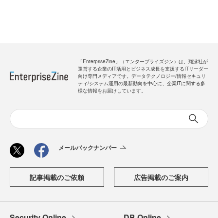
「EnterpriseZine」（エンタープライズジン）は、翔泳社が
運営する企業のIT活用とビジネス成長を支援するITリーダー
向け専門メディアです。データテクノロジー/情報セキュリ
ティ/システム運用の最新動向を中心に、企業ITに関する多
様な情報をお届けしています。
メールバックナンバー
記事掲載のご依頼
広告掲載のご案内
Security Online
DB Online