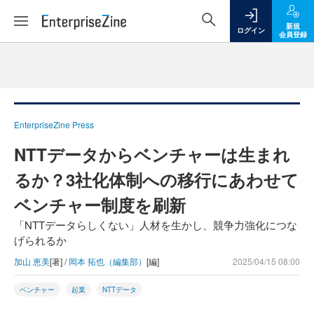
新規
ログイン
会員登録
EnterpriseZine Press
NTTデータからベンチャーは生まれ
るか？3社化体制への移行にあわせて
ベンチャー制度を刷新
「NTTデータらしくない」人材を生かし、競争力強化につな
げられるか
加山 恵美
[著] /
岡本 拓也（編集部）
[編]
2025/04/15 08:00
ベンチャー
起業
NTTデータ