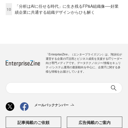
「分析はAIに任せる時代」に生き残るFP&A組織像──好業
10
績企業に共通する組織デザインからひも解く
「EnterpriseZine」（エンタープライズジン）は、翔泳社が
運営する企業のIT活用とビジネス成長を支援するITリーダー
向け専門メディアです。データテクノロジー/情報セキュリ
ティ/システム運用の最新動向を中心に、企業ITに関する多
様な情報をお届けしています。
メールバックナンバー
記事掲載のご依頼
広告掲載のご案内