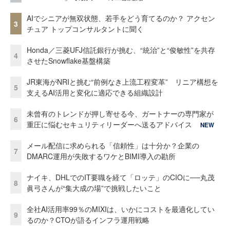
AIでシニアが無双状態、若手をどう育てるのか？ アクセン
3
チュア トップコンサルタントに聞く
Honda／三菱UFJ信託銀行が挑む、“統治”と“俊敏性”を共存
4
させたSnowflake基盤構築
JR東海がNRIと挑む“前例なき上流工程変革” リニア構想を
5
支えるAI活用と変化に適応できる組織設計
未曾有のトレンドが押し寄せる今、ガートナーの専門家が
6
重圧に悩むセキュリティリーダーへ送るアドバイス
NEW
メール配信に求められる「信頼性」は十分か？企業の
7
DMARC運用が失敗するワケとBIMI導入の勘所
ナイキ、DHLでのIT要職を経て「ロッテ」のCIOに──丸茂
8
眞弓さんが“集大成の場”で挑戦したいこと
全社AI活用率99％のMIXIは、いかにコストを最適化してい
9
るのか？CTOが語るインフラ運用戦略