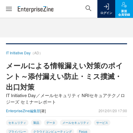
新規
ログイン
会員登録
IT Initiative Day
（AD）
メールによる情報漏えい対策のポイ
ント～添付漏えい防止・ミス撲滅・
出口対策
IT Initiative Day／メールセキュリティ NRIセキュアテクノロ
ジーズ セミナーレポート
EnterpriseZine編集部
[著]
2012/01/20 17:00
セキュリティ
製品
データ
メールセキュリティ
サービス
プライバシー
クラウドコンピューティング
Focus