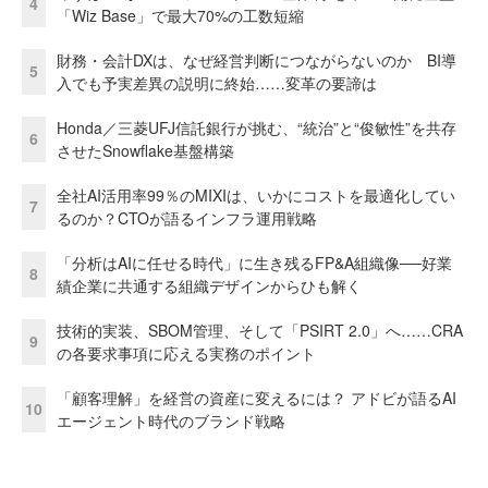
4
「Wiz Base」で最大70%の工数短縮
財務・会計DXは、なぜ経営判断につながらないのか BI導
5
入でも予実差異の説明に終始……変革の要諦は
Honda／三菱UFJ信託銀行が挑む、“統治”と“俊敏性”を共存
6
させたSnowflake基盤構築
全社AI活用率99％のMIXIは、いかにコストを最適化してい
7
るのか？CTOが語るインフラ運用戦略
「分析はAIに任せる時代」に生き残るFP&A組織像──好業
8
績企業に共通する組織デザインからひも解く
技術的実装、SBOM管理、そして「PSIRT 2.0」へ……CRA
9
の各要求事項に応える実務のポイント
「顧客理解」を経営の資産に変えるには？ アドビが語るAI
10
エージェント時代のブランド戦略