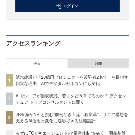
ログイン
アクセスランキング
今日
月間
清水建設が「20億円プロジェクトを常駐者2名で」を目指す
1
切実な理由、AIでデジタルゼネコンにも変化
AIでシニアが無双状態、若手をどう育てるのか？ アクセン
2
チュア トップコンサルタントに聞く
JR東海がNRIと挑む“前例なき上流工程変革” リニア構想を
3
支えるAI活用と変化に適応できる組織設計
みずほFGがAIエージェントの“量産体制”を確立 開発基盤