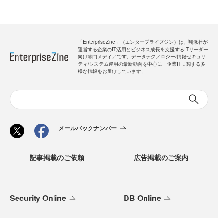
「EnterpriseZine」（エンタープライズジン）は、翔泳社が
運営する企業のIT活用とビジネス成長を支援するITリーダー
向け専門メディアです。データテクノロジー/情報セキュリ
ティ/システム運用の最新動向を中心に、企業ITに関する多
様な情報をお届けしています。
メールバックナンバー
記事掲載のご依頼
広告掲載のご案内
Security Online
DB Online