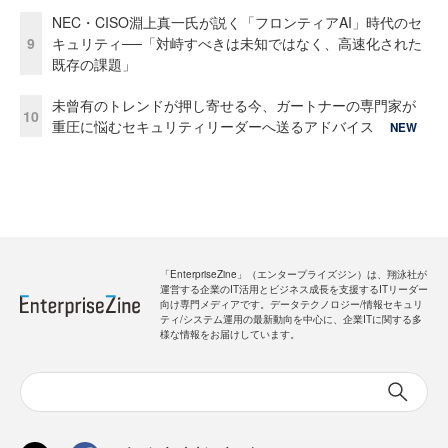
NEC・CISO淵上真一氏が説く「フロンティアAI」時代のセ
9
キュリティ──「対峙すべきは未知ではなく、高速化された
既存の課題」
未曾有のトレンドが押し寄せる今、ガートナーの専門家が
10
重圧に悩むセキュリティリーダーへ送るアドバイス
NEW
「EnterpriseZine」（エンタープライズジン）は、翔泳社が
運営する企業のIT活用とビジネス成長を支援するITリーダー
向け専門メディアです。データテクノロジー/情報セキュリ
ティ/システム運用の最新動向を中心に、企業ITに関する多
様な情報をお届けしています。