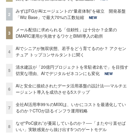
みずほFGがAIエージェントの“量産体制”を確立 開発基盤
2
「Wiz Base」で最大70%の工数短縮
NEW
メール配信に求められる「信頼性」は十分か？企業の
3
DMARC運用が失敗するワケとBIMI導入の勘所
AIでシニアが無双状態、若手をどう育てるのか？ アクセン
4
チュア トップコンサルタントに聞く
清水建設が「20億円プロジェクトを常駐者2名で」を目指す
5
切実な理由、AIでデジタルゼネコンにも変化
NEW
AIと安全に接続されたデータ活用基盤の設計法──マルチエ
6
ージェント導入を成功させる5ステップ
全社AI活用率99％のMIXIは、いかにコストを最適化してい
7
るのか？CTOが語るインフラ運用戦略
なぜ“PoC疲れ”が蔓延しているのか？──「またやり直せば
8
いい」実験感覚から抜け出す5つのゲートモデル