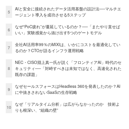
AIと安全に接続されたデータ活用基盤の設計法──マルチエ
5
ージェント導入を成功させる5ステップ
なぜ“PoC疲れ”が蔓延しているのか？──「またやり直せば
6
いい」実験感覚から抜け出す5つのゲートモデル
全社AI活用率99％のMIXIは、いかにコストを最適化してい
7
るのか？CTOが語るインフラ運用戦略
NEC・CISO淵上真一氏が説く「フロンティアAI」時代のセ
8
キュリティ──「対峙すべきは未知ではなく、高速化された
既存の課題」
なぜセールスフォースはHeadless 360を発表したのか？AI
9
に中抜きされないSaaSの生存戦略
なぜ「リアルタイム分析」は広がらなかったのか 技術よ
10
りも根深い、“組織の壁”