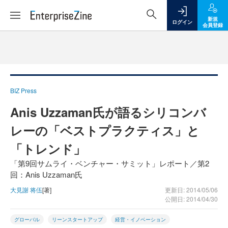
新規
ログイン
会員登録
BIZ Press
Anis Uzzaman氏が語るシリコンバ
レーの「ベストプラクティス」と
「トレンド」
「第9回サムライ・ベンチャー・サミット」レポート／第2
回：Anis Uzzaman氏
大見謝 将伍
[著]
更新日: 2014/05/06
公開日: 2014/04/30
グローバル
リーンスタートアップ
経営・イノベーション