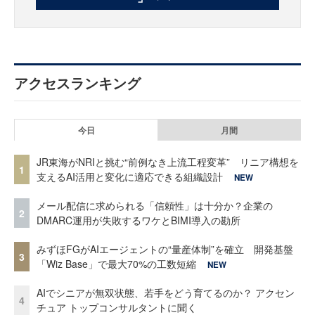
アクセスランキング
今日
月間
JR東海がNRIと挑む“前例なき上流工程変革” リニア構想を
1
支えるAI活用と変化に適応できる組織設計
NEW
メール配信に求められる「信頼性」は十分か？企業の
2
DMARC運用が失敗するワケとBIMI導入の勘所
みずほFGがAIエージェントの“量産体制”を確立 開発基盤
3
「Wiz Base」で最大70%の工数短縮
NEW
AIでシニアが無双状態、若手をどう育てるのか？ アクセン
4
チュア トップコンサルタントに聞く