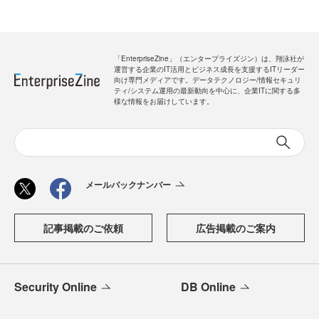
「EnterpriseZine」（エンタープライズジン）は、翔泳社が
運営する企業のIT活用とビジネス成長を支援するITリーダー
向け専門メディアです。データテクノロジー/情報セキュリ
ティ/システム運用の最新動向を中心に、企業ITに関する多
様な情報をお届けしています。
メールバックナンバー
記事掲載のご依頼
広告掲載のご案内
Security Online
DB Online