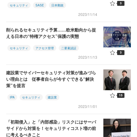
3
セキュリティ
SASE
日本郵政
2023/11/14
削られるセキュリティ予算……欧米動向から捉
える日本の“特権アクセス”保護の実態
セキュリティ
アクセス管理
二要素認証
3
2023/11/13
建設業でサイバーセキュリティ対策が進みづら
い理由とは 従事者自らが今すぐできる“解決
策”を提言
15
IPA
セキュリティ
建設業
2023/11/01
「初期侵入」と「内部感染」リスクにはサーバ
サイドから対策を！セキュリティコスト増の前
に考えるべきこと