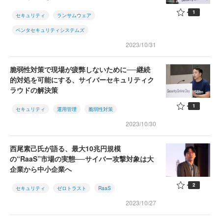
1
セキュリティ
ランサムウェア
ペンタセキュリティシステムズ
2023/10/31
脆弱性対策で現場が疲弊しないために──継続
的対処を可能にする、サイバーセキュリティク
ラウドの解決策
1
セキュリティ
運用管理
脆弱性対策
2023/10/30
西尾素己氏が語る、最大10兆円規模
の“RaaS”市場の実態──サイバー攻撃対象は大
企業から中小企業へ
2
セキュリティ
ゼロトラスト
RaaS
2023/10/27