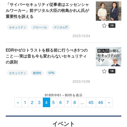
「サイバーセキュリティ従事者はエッセンシャ
ルワーカー」前デジタル大臣の牧島かれん氏が
重要性を訴える
10
セキュリティ
グローバル
デジタル庁
2023/10/24
EDRやゼロトラストを頼る前に行うべき5つの
こと──実は昔も今も変わらないセキュリティ
の原則
16
セキュリティ
脆弱性
VPN
2023/10/06
918件中61～80件を表示
«
1
2
3
4
5
6
7
8
...
45
46
»
イベント