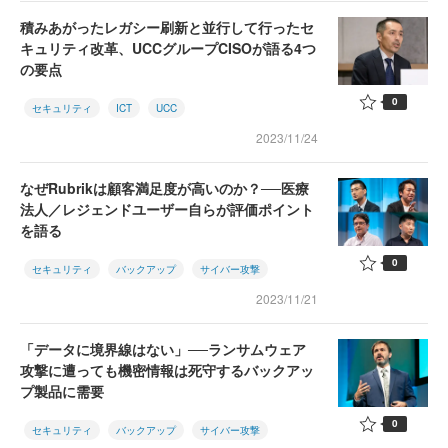
積みあがったレガシー刷新と並行して行ったセ
キュリティ改革、UCCグループCISOが語る4つ
の要点
0
セキュリティ
ICT
UCC
2023/11/24
なぜRubrikは顧客満足度が高いのか？──医療
法人／レジェンドユーザー自らが評価ポイント
を語る
0
セキュリティ
バックアップ
サイバー攻撃
2023/11/21
「データに境界線はない」──ランサムウェア
攻撃に遭っても機密情報は死守するバックアッ
プ製品に需要
0
セキュリティ
バックアップ
サイバー攻撃