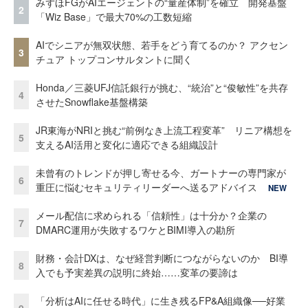
みずほFGがAIエージェントの“量産体制”を確立 開発基盤
2
「Wiz Base」で最大70%の工数短縮
AIでシニアが無双状態、若手をどう育てるのか？ アクセン
3
チュア トップコンサルタントに聞く
Honda／三菱UFJ信託銀行が挑む、“統治”と“俊敏性”を共存
4
させたSnowflake基盤構築
JR東海がNRIと挑む“前例なき上流工程変革” リニア構想を
5
支えるAI活用と変化に適応できる組織設計
未曾有のトレンドが押し寄せる今、ガートナーの専門家が
6
重圧に悩むセキュリティリーダーへ送るアドバイス
NEW
メール配信に求められる「信頼性」は十分か？企業の
7
DMARC運用が失敗するワケとBIMI導入の勘所
財務・会計DXは、なぜ経営判断につながらないのか BI導
8
入でも予実差異の説明に終始……変革の要諦は
「分析はAIに任せる時代」に生き残るFP&A組織像──好業
9