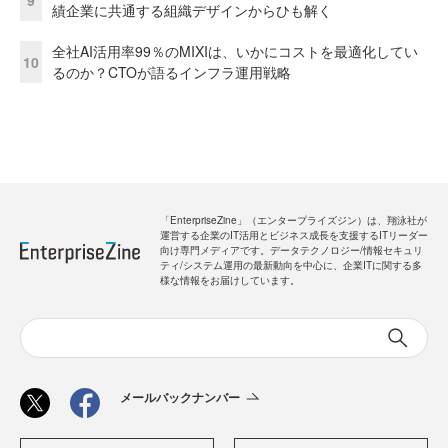
績企業に共通する組織デザインからひも解く
全社AI活用率99％のMIXIは、いかにコストを最適化してい
10
るのか？CTOが語るインフラ運用戦略
「EnterpriseZine」（エンタープライズジン）は、翔泳社が
運営する企業のIT活用とビジネス成長を支援するITリーダー
向け専門メディアです。データテクノロジー/情報セキュリ
ティ/システム運用の最新動向を中心に、企業ITに関する多
様な情報をお届けしています。
メールバックナンバー