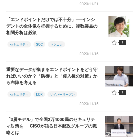
2023/11/21
「エンドポイントだけでは不十分」──インシ
デントの全体像を把握するために、複数製品の
相関分析は必須
1
セキュリティ
SOC
マクニカ
2023/11/16
重要なデータが集まるエンドポイントをどう守
ればいいのか？「防御」と「侵入後の対策」か
ら布陣を考える
2
セキュリティ
EDR
サイバーリーズン
2023/11/15
「3層モデル」で全国2万4000局のセキュリテ
ィ対策を──CISOが語る日本郵政グループの戦
略とは