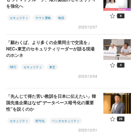
を強化へ
8
セキュリティ
ヤマト運輸
物流
2023/12/07
「願わくば、より多くの企業同士で交流を」
NEC×東芝のセキュリティリーダーが語る現場
のホンネ
4
NEC
セキュリティ
東芝
2023/12/04
「先んじて得た苦い教訓を日本に伝えたい」韓
国先進企業はなぜ“データベース暗号化の重要
性”を説くのか
26
セキュリティ
暗号化
ペンタセキュリティ
2023/12/01