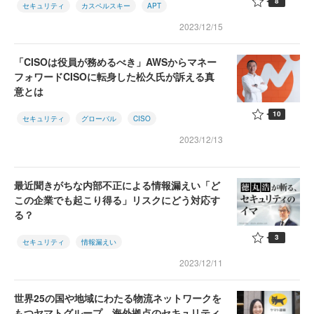
8
セキュリティ
カスペルスキー
APT
2023/12/15
「CISOは役員が務めるべき」AWSからマネー
フォワードCISOに転身した松久氏が訴える真
意とは
10
セキュリティ
グローバル
CISO
2023/12/13
最近聞きがちな内部不正による情報漏えい「ど
この企業でも起こり得る」リスクにどう対応す
る？
3
セキュリティ
情報漏えい
2023/12/11
世界25の国や地域にわたる物流ネットワークを
もつヤマトグループ、海外拠点のセキュリティ