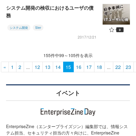
システム開発の検収におけるユーザの債
務
システム開発
SIer
0
2017/12/21
155件中99～105件を表示
«
1
2
...
12
13
14
15
16
17
18
...
22
23
イベント
EnterpriseZine（エンタープライズジン）編集部では、情報シス
テム担当、セキュリティ担当の方々向けに、EnterpriseZine