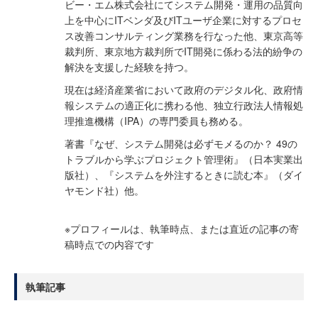
ビー・エム株式会社にてシステム開発・運用の品質向
上を中心にITベンダ及びITユーザ企業に対するプロセ
ス改善コンサルティング業務を行なった他、東京高等
裁判所、東京地方裁判所でIT開発に係わる法的紛争の
解決を支援した経験を持つ。
現在は経済産業省において政府のデジタル化、政府情
報システムの適正化に携わる他、独立行政法人情報処
理推進機構（IPA）の専門委員も務める。
著書『なぜ、システム開発は必ずモメるのか？ 49の
トラブルから学ぶプロジェクト管理術』（日本実業出
版社）、『システムを外注するときに読む本』（ダイ
ヤモンド社）他。
※プロフィールは、執筆時点、または直近の記事の寄
稿時点での内容です
執筆記事