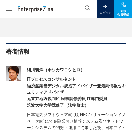
新規
ログイン
会員登録
著者情報
細川義洋（ホソカワヨシヒロ）
ITプロセスコンサルタント
経済産業省デジタル統括アドバイザー兼最高情報セキ
ュリティアドバイザ
元東京地方裁判所 民事調停委員 IT専門委員
筑波大学大学院修了（法学修士）
日本電気ソフトウェア㈱ (現 NECソリューションイノ
ベータ㈱)にて金融業向け情報システム及びネットワ
ークシステムの開発・運用に従事した後、日本アイ・