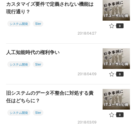
カスタマイズ要件で定義されない機能は
現行通り？
システム開発
SIer
0
2018/04/27
人工知能時代の権利争い
システム開発
SIer
2018/04/09
0
旧システムのデータ不整合に対処する責
任はどちらに？
システム開発
SIer
0
2018/03/09