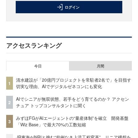
ログイン
アクセスランキング
今日
月間
清水建設が「20億円プロジェクトを常駐者2名で」を目指す
1
切実な理由、AIでデジタルゼネコンにも変化
AIでシニアが無双状態、若手をどう育てるのか？ アクセン
2
チュア トップコンサルタントに聞く
みずほFGがAIエージェントの“量産体制”を確立 開発基盤
3
「Wiz Base」で最大70%の工数短縮
JR東海がNRIと挑む“前例なき上流工程変革” リニア構想を