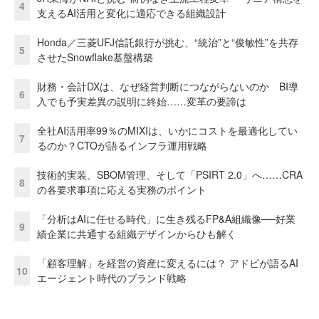
4
支えるAI活用と変化に適応できる組織設計
Honda／三菱UFJ信託銀行が挑む、“統治”と“俊敏性”を共存
5
させたSnowflake基盤構築
財務・会計DXは、なぜ経営判断につながらないのか BI導
6
入でも予実差異の説明に終始……変革の要諦は
全社AI活用率99％のMIXIは、いかにコストを最適化してい
7
るのか？CTOが語るインフラ運用戦略
技術的実装、SBOM管理、そして「PSIRT 2.0」へ……CRA
8
の各要求事項に応える実務のポイント
「分析はAIに任せる時代」に生き残るFP&A組織像──好業
9
績企業に共通する組織デザインからひも解く
「顧客理解」を経営の資産に変えるには？ アドビが語るAI
10
エージェント時代のブランド戦略