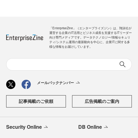
「EnterpriseZine」（エンタープライズジン）は、翔泳社が
運営する企業のIT活用とビジネス成長を支援するITリーダー
向け専門メディアです。データテクノロジー/情報セキュリ
ティ/システム運用の最新動向を中心に、企業ITに関する多
様な情報をお届けしています。
メールバックナンバー
記事掲載のご依頼
広告掲載のご案内
Security Online
DB Online