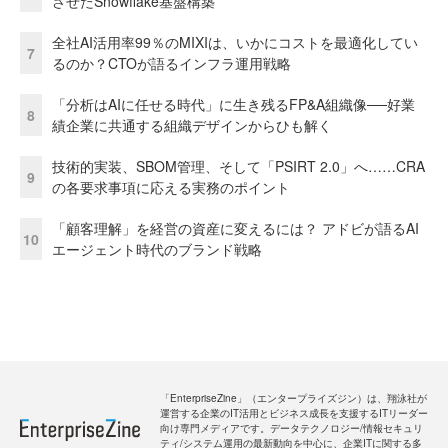
させたSnowflake基盤構築
全社AI活用率99％のMIXIは、いかにコストを最適化してい
7
るのか？CTOが語るインフラ運用戦略
「分析はAIに任せる時代」に生き残るFP&A組織像──好業
8
績企業に共通する組織デザインからひも解く
技術的実装、SBOM管理、そして「PSIRT 2.0」へ……CRA
9
の各要求事項に応える実務のポイント
「顧客理解」を経営の資産に変えるには？ アドビが語るAI
10
エージェント時代のブランド戦略
「EnterpriseZine」（エンタープライズジン）は、翔泳社が
運営する企業のIT活用とビジネス成長を支援するITリーダー
向け専門メディアです。データテクノロジー/情報セキュリ
ティ/システム運用の最新動向を中心に、企業ITに関する多