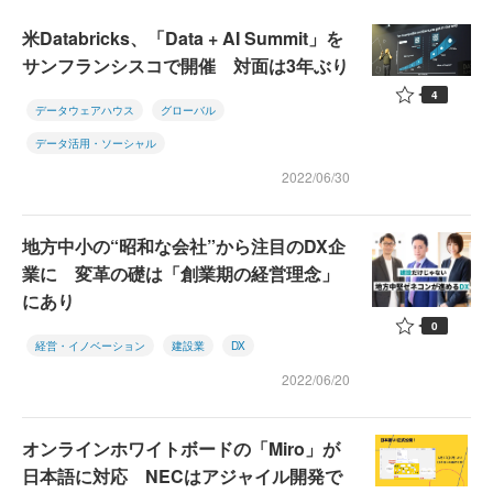
米Databricks、「Data + AI Summit」を
サンフランシスコで開催 対面は3年ぶり
4
データウェアハウス
グローバル
データ活用・ソーシャル
2022/06/30
地方中小の“昭和な会社”から注目のDX企
業に 変革の礎は「創業期の経営理念」
にあり
0
経営・イノベーション
建設業
DX
2022/06/20
オンラインホワイトボードの「Miro」が
日本語に対応 NECはアジャイル開発で