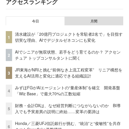
アクセスランキング
今日
月間
清水建設が「20億円プロジェクトを常駐者2名で」を目指す
1
切実な理由、AIでデジタルゼネコンにも変化
AIでシニアが無双状態、若手をどう育てるのか？ アクセン
2
チュア トップコンサルタントに聞く
JR東海がNRIと挑む“前例なき上流工程変革” リニア構想を
3
支えるAI活用と変化に適応できる組織設計
みずほFGがAIエージェントの“量産体制”を確立 開発基盤
4
「Wiz Base」で最大70%の工数短縮
財務・会計DXは、なぜ経営判断につながらないのか BI導
5
入でも予実差異の説明に終始……変革の要諦は
Honda／三菱UFJ信託銀行が挑む、“統治”と“俊敏性”を共存
6