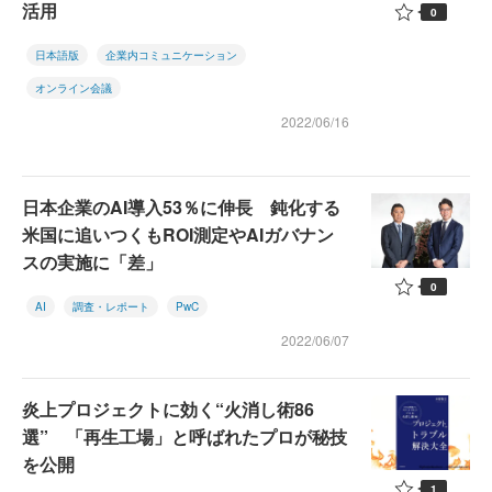
活用
0
日本語版
企業内コミュニケーション
オンライン会議
2022/06/16
日本企業のAI導入53％に伸長 鈍化する
米国に追いつくもROI測定やAIガバナン
スの実施に「差」
0
AI
調査・レポート
PwC
2022/06/07
炎上プロジェクトに効く“火消し術86
選” 「再生工場」と呼ばれたプロが秘技
を公開
1