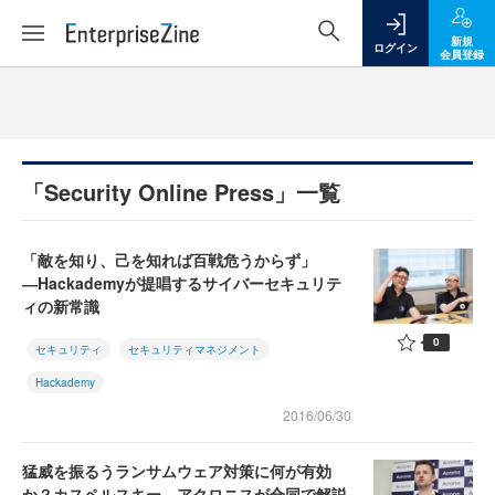
新規
ログイン
会員登録
「Security Online Press」一覧
「敵を知り、己を知れば百戦危うからず」
―Hackademyが提唱するサイバーセキュリテ
ィの新常識
0
セキュリティ
セキュリティマネジメント
Hackademy
2016/06/30
猛威を振るうランサムウェア対策に何が有効
か？カスペルスキー、アクロニスが合同で解説