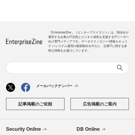
「EnterpriseZine」（エンタープライズジン）は、翔泳社が
運営する企業のIT活用とビジネス成長を支援するITリーダー
向け専門メディアです。データテクノロジー/情報セキュリ
ティ/システム運用の最新動向を中心に、企業ITに関する多
様な情報をお届けしています。
メールバックナンバー
記事掲載のご依頼
広告掲載のご案内
Security Online
DB Online