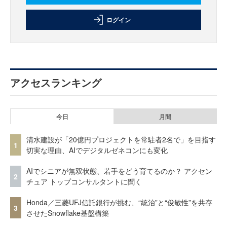
ログイン
アクセスランキング
今日
月間
清水建設が「20億円プロジェクトを常駐者2名で」を目指す
1
切実な理由、AIでデジタルゼネコンにも変化
AIでシニアが無双状態、若手をどう育てるのか？ アクセン
2
チュア トップコンサルタントに聞く
Honda／三菱UFJ信託銀行が挑む、“統治”と“俊敏性”を共存
3
させたSnowflake基盤構築