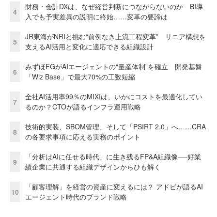
財務・会計DXは、なぜ経営判断につながらないのか BI導
4
入でも予実差異の説明に終始……変革の要諦は
JR東海がNRIと挑む“前例なき上流工程変革” リニア構想を
5
支えるAI活用と変化に適応できる組織設計
みずほFGがAIエージェントの“量産体制”を確立 開発基盤
6
「Wiz Base」で最大70%の工数短縮
全社AI活用率99％のMIXIは、いかにコストを最適化してい
7
るのか？CTOが語るインフラ運用戦略
技術的実装、SBOM管理、そして「PSIRT 2.0」へ……CRA
8
の各要求事項に応える実務のポイント
「分析はAIに任せる時代」に生き残るFP&A組織像──好業
9
績企業に共通する組織デザインからひも解く
「顧客理解」を経営の資産に変えるには？ アドビが語るAI
10
エージェント時代のブランド戦略