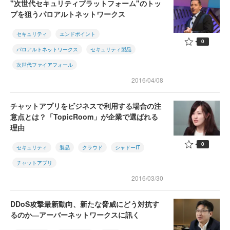
"次世代セキュリティプラットフォーム"のトッ
プを狙うパロアルトネットワークス
セキュリティ
エンドポイント
0
パロアルトネットワークス
セキュリティ製品
次世代ファイアフォール
2016/04/08
チャットアプリをビジネスで利用する場合の注
意点とは？「TopicRoom」が企業で選ばれる
理由
0
セキュリティ
製品
クラウド
シャドーIT
チャットアプリ
2016/03/30
DDoS攻撃最新動向、新たな脅威にどう対抗す
るのか―アーバーネットワークスに訊く