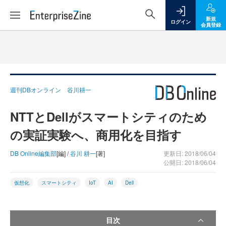
新規
ログイン
会員登録
週刊DBオンライン 谷川耕一
NTTとDellがスマートシティのため
の実証実験へ、商用化を目指す
DB Online編集部
[編] /
谷川 耕一
[著]
更新日: 2018/06/04
公開日: 2018/06/04
仮想化
スマートシティ
IoT
AI
Dell
目次