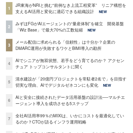
JR東海がNRIと挑む“前例なき上流工程変革” リニア構想を
1
支えるAI活用と変化に適応できる組織設計
NEW
みずほFGがAIエージェントの“量産体制”を確立 開発基盤
2
「Wiz Base」で最大70%の工数短縮
NEW
メール配信に求められる「信頼性」は十分か？企業の
3
DMARC運用が失敗するワケとBIMI導入の勘所
AIでシニアが無双状態、若手をどう育てるのか？ アクセン
4
チュア トップコンサルタントに聞く
清水建設が「20億円プロジェクトを常駐者2名で」を目指す
5
切実な理由、AIでデジタルゼネコンにも変化
NEW
AIと安全に接続されたデータ活用基盤の設計法──マルチエ
6
ージェント導入を成功させる5ステップ
全社AI活用率99％のMIXIは、いかにコストを最適化してい
7
るのか？CTOが語るインフラ運用戦略