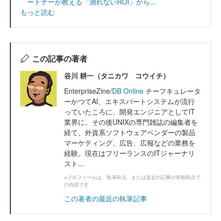
ートナーが教える「測れないROI」から...
もっと読む
この記事の著者
谷川 耕一（タニカワ コウイチ）
EnterpriseZine/
DB Online
チーフキュレータ
ーかつてAI、エキスパートシステムが流行
っていたころに、開発エンジニアとしてIT
業界に。その後UNIXの専門雑誌の編集者を
経て、外資系ソフトウェアベンダーの製品
マーケティング、広告、広報などの業務を
経験。現在はフリーランスのITジャーナリ
スト...
※プロフィールは、執筆時点、または直近の記事の寄稿時点で
の内容です
この著者の最近の執筆記事