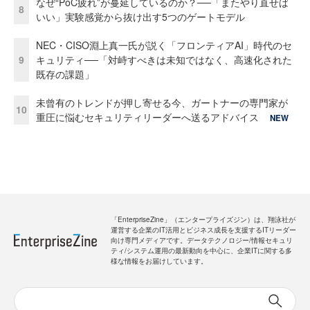
なぜ“PoC疲れ”が蔓延しているのか？──「またやり直せば
8
いい」実験感覚から抜け出す5つのゲートモデル
NEC・CISO淵上真一氏が説く「フロンティアAI」時代のセ
9
キュリティ──「対峙すべきは未知ではなく、高速化された
既存の課題」
未曾有のトレンドが押し寄せる今、ガートナーの専門家が
10
重圧に悩むセキュリティリーダーへ送るアドバイス
NEW
「EnterpriseZine」（エンタープライズジン）は、翔泳社が
運営する企業のIT活用とビジネス成長を支援するITリーダー
向け専門メディアです。データテクノロジー/情報セキュリ
ティ/システム運用の最新動向を中心に、企業ITに関する多
様な情報をお届けしています。