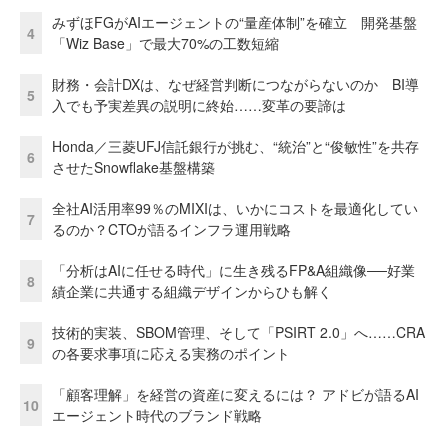
みずほFGがAIエージェントの“量産体制”を確立 開発基盤
4
「Wiz Base」で最大70%の工数短縮
財務・会計DXは、なぜ経営判断につながらないのか BI導
5
入でも予実差異の説明に終始……変革の要諦は
Honda／三菱UFJ信託銀行が挑む、“統治”と“俊敏性”を共存
6
させたSnowflake基盤構築
全社AI活用率99％のMIXIは、いかにコストを最適化してい
7
るのか？CTOが語るインフラ運用戦略
「分析はAIに任せる時代」に生き残るFP&A組織像──好業
8
績企業に共通する組織デザインからひも解く
技術的実装、SBOM管理、そして「PSIRT 2.0」へ……CRA
9
の各要求事項に応える実務のポイント
「顧客理解」を経営の資産に変えるには？ アドビが語るAI
10
エージェント時代のブランド戦略