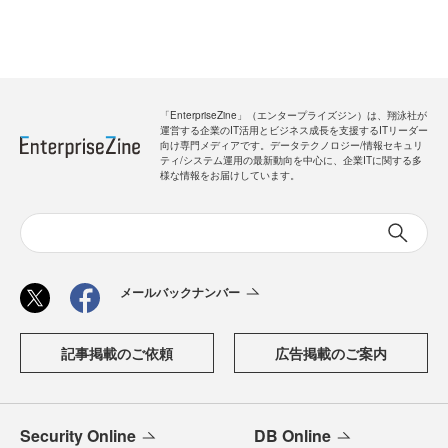
「EnterpriseZine」（エンタープライズジン）は、翔泳社が
運営する企業のIT活用とビジネス成長を支援するITリーダー
向け専門メディアです。データテクノロジー/情報セキュリ
ティ/システム運用の最新動向を中心に、企業ITに関する多
様な情報をお届けしています。
メールバックナンバー
記事掲載のご依頼
広告掲載のご案内
Security Online
DB Online