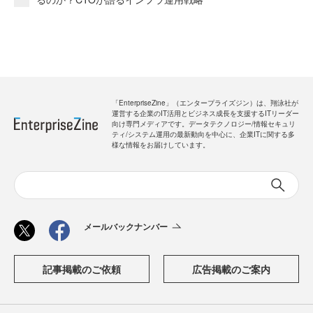
「EnterpriseZine」（エンタープライズジン）は、翔泳社が
運営する企業のIT活用とビジネス成長を支援するITリーダー
向け専門メディアです。データテクノロジー/情報セキュリ
ティ/システム運用の最新動向を中心に、企業ITに関する多
様な情報をお届けしています。
メールバックナンバー
記事掲載のご依頼
広告掲載のご案内