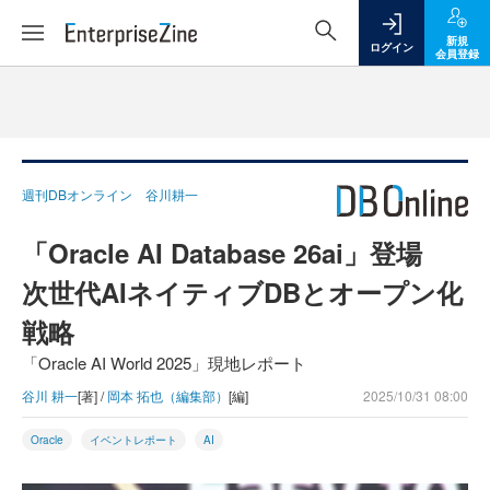
新規
ログイン
会員登録
週刊DBオンライン 谷川耕一
「Oracle AI Database 26ai」登場
次世代AIネイティブDBとオープン化
戦略
「Oracle AI World 2025」現地レポート
谷川 耕一
[著] /
岡本 拓也（編集部）
[編]
2025/10/31 08:00
Oracle
イベントレポート
AI