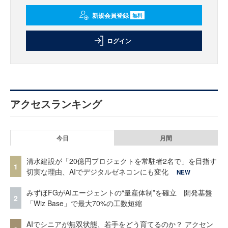
新規会員登録
無料
ログイン
アクセスランキング
今日
月間
清水建設が「20億円プロジェクトを常駐者2名で」を目指す
1
切実な理由、AIでデジタルゼネコンにも変化
NEW
みずほFGがAIエージェントの“量産体制”を確立 開発基盤
2
「Wiz Base」で最大70%の工数短縮
AIでシニアが無双状態、若手をどう育てるのか？ アクセン