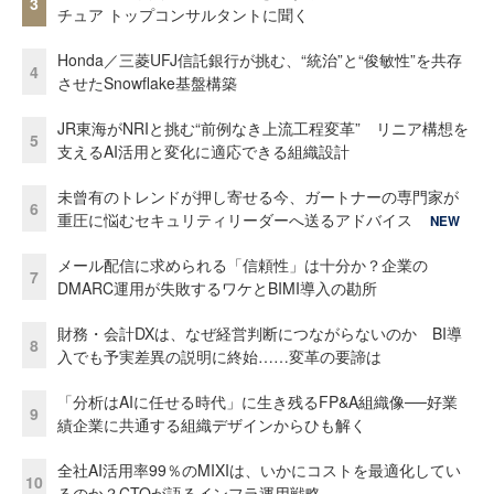
3
チュア トップコンサルタントに聞く
Honda／三菱UFJ信託銀行が挑む、“統治”と“俊敏性”を共存
4
させたSnowflake基盤構築
JR東海がNRIと挑む“前例なき上流工程変革” リニア構想を
5
支えるAI活用と変化に適応できる組織設計
未曾有のトレンドが押し寄せる今、ガートナーの専門家が
6
重圧に悩むセキュリティリーダーへ送るアドバイス
NEW
メール配信に求められる「信頼性」は十分か？企業の
7
DMARC運用が失敗するワケとBIMI導入の勘所
財務・会計DXは、なぜ経営判断につながらないのか BI導
8
入でも予実差異の説明に終始……変革の要諦は
「分析はAIに任せる時代」に生き残るFP&A組織像──好業
9
績企業に共通する組織デザインからひも解く
全社AI活用率99％のMIXIは、いかにコストを最適化してい
10
るのか？CTOが語るインフラ運用戦略