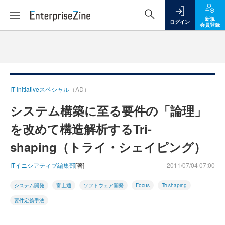
新規
ログイン
会員登録
IT Initiativeスペシャル
（AD）
システム構築に至る要件の「論理」
を改めて構造解析するTri-
shaping（トライ・シェイピング）
ITイニシアティブ編集部
[著]
2011/07/04 07:00
システム開発
富士通
ソフトウェア開発
Focus
Tri-shaping
要件定義手法