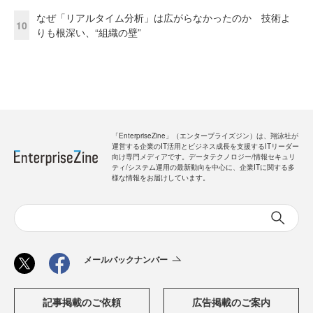
なぜ「リアルタイム分析」は広がらなかったのか 技術よ
10
りも根深い、“組織の壁”
「EnterpriseZine」（エンタープライズジン）は、翔泳社が
運営する企業のIT活用とビジネス成長を支援するITリーダー
向け専門メディアです。データテクノロジー/情報セキュリ
ティ/システム運用の最新動向を中心に、企業ITに関する多
様な情報をお届けしています。
メールバックナンバー
記事掲載のご依頼
広告掲載のご案内