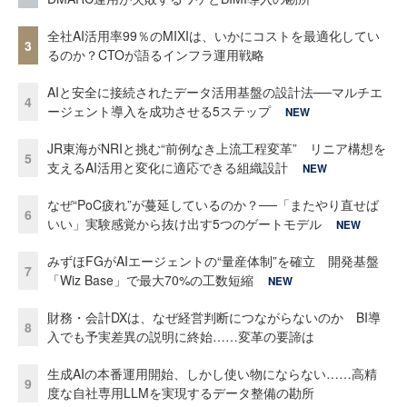
全社AI活用率99％のMIXIは、いかにコストを最適化してい
3
るのか？CTOが語るインフラ運用戦略
AIと安全に接続されたデータ活用基盤の設計法──マルチエ
4
ージェント導入を成功させる5ステップ
NEW
JR東海がNRIと挑む“前例なき上流工程変革” リニア構想を
5
支えるAI活用と変化に適応できる組織設計
NEW
なぜ“PoC疲れ”が蔓延しているのか？──「またやり直せば
6
いい」実験感覚から抜け出す5つのゲートモデル
NEW
みずほFGがAIエージェントの“量産体制”を確立 開発基盤
7
「Wiz Base」で最大70%の工数短縮
NEW
財務・会計DXは、なぜ経営判断につながらないのか BI導
8
入でも予実差異の説明に終始……変革の要諦は
生成AIの本番運用開始、しかし使い物にならない……高精
9
度な自社専用LLMを実現するデータ整備の勘所