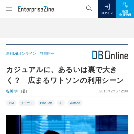
新規
ログイン
会員登録
週刊DBオンライン 谷川耕一
カジュアルに、あるいは裏で大き
く？ 広まるワトソンの利用シーン
谷川 耕一
[著]
2016/12/15 12:00
IBM
クラウド
Products
AI
Watson