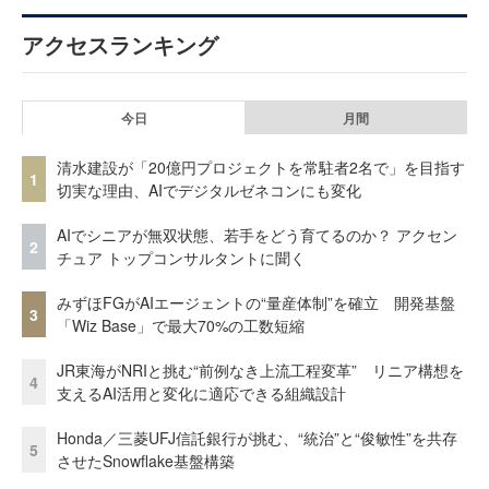
アクセスランキング
今日
月間
清水建設が「20億円プロジェクトを常駐者2名で」を目指す
1
切実な理由、AIでデジタルゼネコンにも変化
AIでシニアが無双状態、若手をどう育てるのか？ アクセン
2
チュア トップコンサルタントに聞く
みずほFGがAIエージェントの“量産体制”を確立 開発基盤
3
「Wiz Base」で最大70%の工数短縮
JR東海がNRIと挑む“前例なき上流工程変革” リニア構想を
4
支えるAI活用と変化に適応できる組織設計
Honda／三菱UFJ信託銀行が挑む、“統治”と“俊敏性”を共存
5
させたSnowflake基盤構築