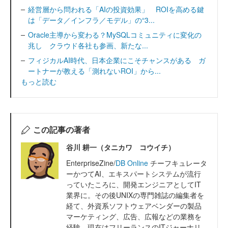
経営層から問われる「AIの投資効果」 ROIを高める鍵
は「データ／インフラ／モデル」の“3...
Oracle主導から変わる？MySQLコミュニティに変化の
兆し クラウド各社も参画、新たな...
フィジカルAI時代、日本企業にこそチャンスがある ガ
ートナーが教える「測れないROI」から...
もっと読む
この記事の著者
谷川 耕一（タニカワ コウイチ）
EnterpriseZine/
DB Online
チーフキュレータ
ーかつてAI、エキスパートシステムが流行
っていたころに、開発エンジニアとしてIT
業界に。その後UNIXの専門雑誌の編集者を
経て、外資系ソフトウェアベンダーの製品
マーケティング、広告、広報などの業務を
経験。現在はフリーランスのITジャーナリ