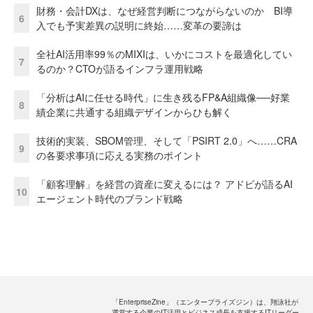
財務・会計DXは、なぜ経営判断につながらないのか BI導
6
入でも予実差異の説明に終始……変革の要諦は
全社AI活用率99％のMIXIは、いかにコストを最適化してい
7
るのか？CTOが語るインフラ運用戦略
「分析はAIに任せる時代」に生き残るFP&A組織像──好業
8
績企業に共通する組織デザインからひも解く
技術的実装、SBOM管理、そして「PSIRT 2.0」へ……CRA
9
の各要求事項に応える実務のポイント
「顧客理解」を経営の資産に変えるには？ アドビが語るAI
10
エージェント時代のブランド戦略
「EnterpriseZine」（エンタープライズジン）は、翔泳社が
運営する企業のIT活用とビジネス成長を支援するITリーダー