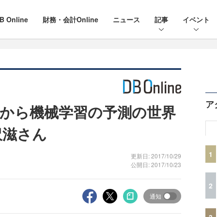
B Online
財務・会計Online
ニュース
記事
イベント
ア
から機械学習の予測の世界
原沢滋さん
1
更新日: 2017/10/29
公開日: 2017/10/23
2
通知
3