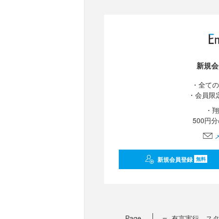
新規会
・全ての
・会員限
・翔
500円
新規会員登録
無料
Page
有言実行、ス