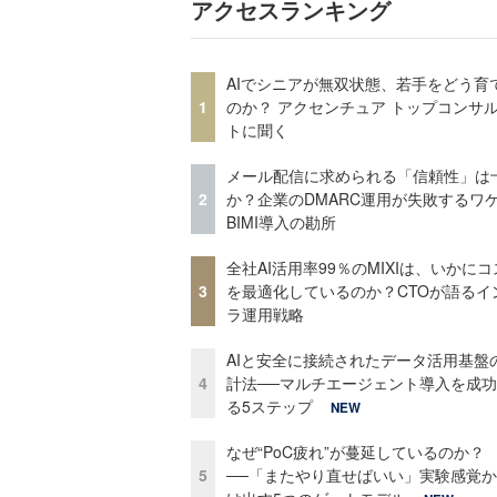
アクセスランキング
AIでシニアが無双状態、若手をどう育
1
のか？ アクセンチュア トップコンサ
トに聞く
メール配信に求められる「信頼性」は
2
か？企業のDMARC運用が失敗するワ
BIMI導入の勘所
全社AI活用率99％のMIXIは、いかに
3
を最適化しているのか？CTOが語るイ
ラ運用戦略
AIと安全に接続されたデータ活用基盤
4
計法──マルチエージェント導入を成
る5ステップ
NEW
なぜ“PoC疲れ”が蔓延しているのか？
5
──「またやり直せばいい」実験感覚