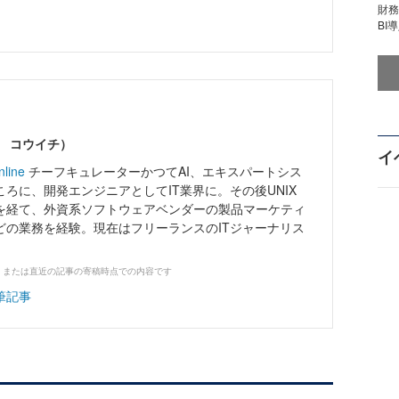
財
BI
ワ コウイチ）
イ
nline
チーフキュレーターかつてAI、エキスパートシス
ろに、開発エンジニアとしてIT業界に。その後UNIX
を経て、外資系ソフトウェアベンダーの製品マーケティ
どの業務を経験。現在はフリーランスのITジャーナリス
、または直近の記事の寄稿時点での内容です
筆記事