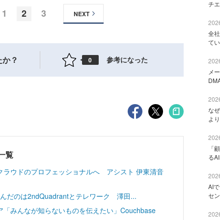
チエ
1
2
3
NEXT
2026
全社
てい
たか？
参考になった
0
2026
メー
DM
2026
なぜ
より
2026
「顧
一覧
るA
クラウドのプロフェッショナルへ アシスト 伊東清音
2026
AI
んだのは2ndQuadrantとテレワーク 澤田...
セン
みんなが知らないものを伝えたい」Couchbase
2026