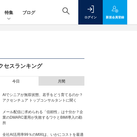
特集
ブログ
ログイン
新規
会員登録
クセスランキング
今日
月間
AIでシニアが無双状態、若手をどう育てるのか？
アクセンチュア トップコンサルタントに聞く
メール配信に求められる「信頼性」は十分か？企
業のDMARC運用が失敗するワケとBIMI導入の勘
所
全社AI活用率99％のMIXIは、いかにコストを最適