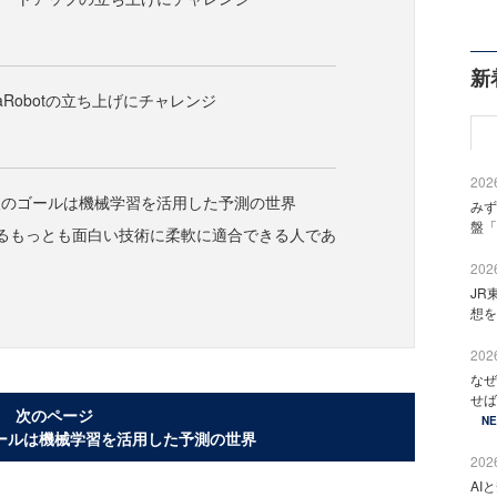
新
aRobotの立ち上げにチャレンジ
2026
人のゴールは機械学習を活用した予測の世界
みず
盤「
るもっとも面白い技術に柔軟に適合できる人であ
2026
JR
想を
2026
なぜ
せば
次のページ
N
ールは機械学習を活用した予測の世界
2026
AI