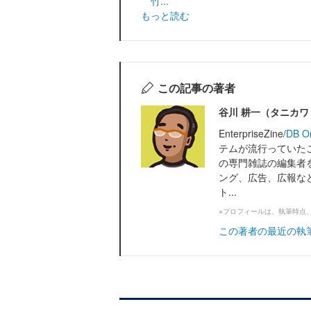
竹...
もっと読む
この記事の著者
谷川 耕一（タニカ
EnterpriseZine/
DB O
テムが流行っていたこ
の専門雑誌の編集者
ング、広告、広報な
ト...
※プロフィールは、執筆時点
この著者の最近の執