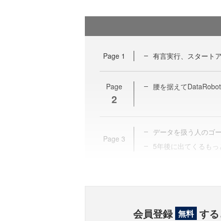
Page
1
有言実行、スタート
Page
腰を据えてDataRo
2
データを扱う人のゴ
Page
3
5年後に出てくるも
会員登録
する
無料