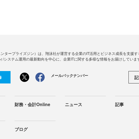
Zine」（エンタープライズジン）は、翔泳社が運営する企業のIT活用とビジネス成長を支
ィ/システム運用の最新動向を中心に、企業ITに関する多様な情報をお届けしていま
メールバックナンバー
記
録
財務・会計Online
ニュース
記事
ブログ