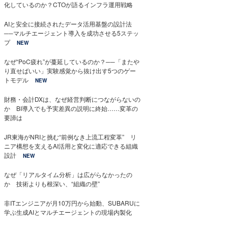
化しているのか？CTOが語るインフラ運用戦略
AIと安全に接続されたデータ活用基盤の設計法
──マルチエージェント導入を成功させる5ステッ
プ
NEW
なぜ“PoC疲れ”が蔓延しているのか？──「またや
り直せばいい」実験感覚から抜け出す5つのゲー
トモデル
NEW
財務・会計DXは、なぜ経営判断につながらないの
か BI導入でも予実差異の説明に終始……変革の
要諦は
JR東海がNRIと挑む“前例なき上流工程変革” リ
ニア構想を支えるAI活用と変化に適応できる組織
設計
NEW
なぜ「リアルタイム分析」は広がらなかったの
か 技術よりも根深い、“組織の壁”
非ITエンジニアが月10万円から始動、SUBARUに
学ぶ生成AIとマルチエージェントの現場内製化