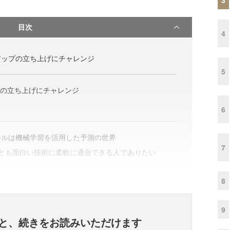
目次
4
アップの立ち上げにチャレンジ
5
botの立ち上げにチャレンジ
6
ールは機械学習を活用した予測の世界
7
っとも面白い技術に柔軟に適合できる人でありたい
8
9
と、
続きをお読みいただけます