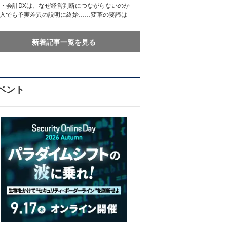
務・会計DXは、なぜ経営判断につながらないのか
導入でも予実差異の説明に終始……変革の要諦は
新着記事一覧を見る
ベント