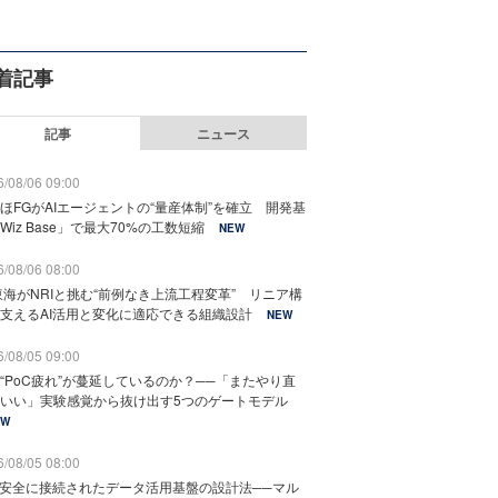
着記事
記事
ニュース
/08/06 09:00
ほFGがAIエージェントの“量産体制”を確立 開発基
Wiz Base」で最大70%の工数短縮
NEW
/08/06 08:00
東海がNRIと挑む“前例なき上流工程変革” リニア構
支えるAI活用と変化に適応できる組織設計
NEW
/08/05 09:00
“PoC疲れ”が蔓延しているのか？──「またやり直
いい」実験感覚から抜け出す5つのゲートモデル
EW
/08/05 08:00
と安全に接続されたデータ活用基盤の設計法──マル