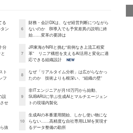
てる
財務・会計DXは、なぜ経営判断につながら
ルタン
6
ないのか BI導入でも予実差異の説明に終
始……変革の要諦は
十分
JR東海がNRIと挑む“前例なき上流工程変
ケと
7
革” リニア構想を支えるAI活用と変化に適
応できる組織設計
NEW
コスト
なぜ「リアルタイム分析」は広がらなかっ
8
ンフ
たのか 技術よりも根深い、“組織の壁”
非ITエンジニアが月10万円から始動、
の設
9
SUBARUに学ぶ生成AIとマルチエージェン
功させ
トの現場内製化
生成AIの本番運用開始、しかし使い物にな
10
らない……高精度な自社専用LLMを実現す
から抜
るデータ整備の勘所