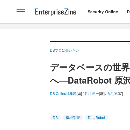
Security Online
D
DBプロに会いたい！
データベースの世界
へ―DataRobot 
DB Online編集部
[編] /
谷川 耕一
[著] /
丸毛透
[写]
DB
機械学習
DataRobot