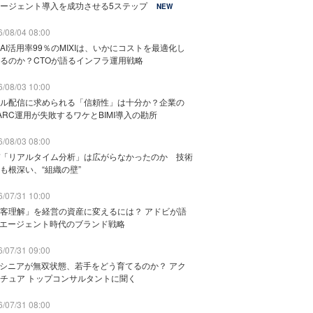
ージェント導入を成功させる5ステップ
NEW
/08/04 08:00
AI活用率99％のMIXIは、いかにコストを最適化し
るのか？CTOが語るインフラ運用戦略
/08/03 10:00
ル配信に求められる「信頼性」は十分か？企業の
ARC運用が失敗するワケとBIMI導入の勘所
/08/03 08:00
「リアルタイム分析」は広がらなかったのか 技術
も根深い、“組織の壁”
/07/31 10:00
客理解」を経営の資産に変えるには？ アドビが語
Iエージェント時代のブランド戦略
/07/31 09:00
でシニアが無双状態、若手をどう育てるのか？ アク
チュア トップコンサルタントに聞く
/07/31 08:00