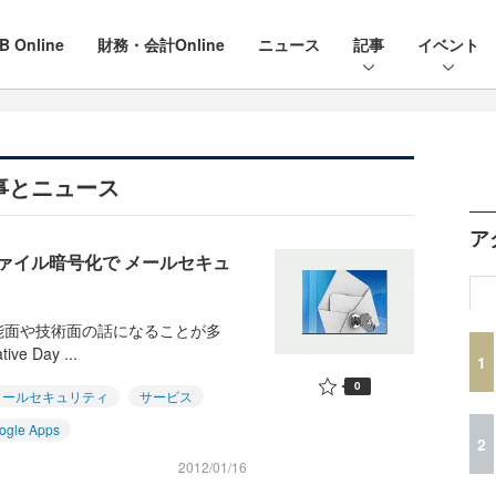
B Online
財務・会計Online
ニュース
記事
イベント
記事とニュース
ア
ァイル暗号化で メールセキュ
能面や技術面の話になることが多
e Day ...
1
0
メールセキュリティ
サービス
ogle Apps
2
2012/01/16