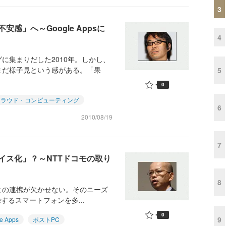
3
感」へ～Google Appsに
4
に集まりだした2010年。しかし、
まだ様子見という感がある。「果
5
0
クラウド・コンピューティング
6
2010/08/19
7
イス化」？～NTTドコモの取り
8
との連携が欠かせない。そのニーズ
連携するスマートフォンを多...
0
9
e Apps
ポストPC