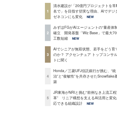
清水建設が「20億円プロジェクトを常
1
名で」を目指す切実な理由、AIでデジ
ゼネコンにも変化
NEW
みずほFGがAIエージェントの“量産体制
2
確立 開発基盤「Wiz Base」で最大7
工数短縮
NEW
AIでシニアが無双状態、若手をどう育
3
のか？ アクセンチュア トップコンサ
トに聞く
Honda／三菱UFJ信託銀行が挑む、“統
4
治”と“俊敏性”を共存させたSnowflak
築
JR東海がNRIと挑む“前例なき上流工程
5
革” リニア構想を支えるAI活用と変
応できる組織設計
NEW