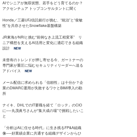
AIでシニアが無双状態、若手をどう育てるのか？
アクセンチュア トップコンサルタントに聞く
Honda／三菱UFJ信託銀行が挑む、“統治”と“俊敏
性”を共存させたSnowflake基盤構築
JR東海がNRIと挑む“前例なき上流工程変革” リ
ニア構想を支えるAI活用と変化に適応できる組織
設計
NEW
未曾有のトレンドが押し寄せる今、ガートナーの
専門家が重圧に悩むセキュリティリーダーへ送る
アドバイス
NEW
メール配信に求められる「信頼性」は十分か？企
業のDMARC運用が失敗するワケとBIMI導入の勘
所
ナイキ、DHLでのIT要職を経て「ロッテ」のCIO
に──丸茂眞弓さんが“集大成の場”で挑戦したいこ
と
「分析はAIに任せる時代」に生き残るFP&A組織
像──好業績企業に共通する組織デザインからひ