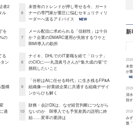
駐者2
未曾有のトレンドが押し寄せる今、ガート
タル
6
ナーの専門家が重圧に悩むセキュリティリ
ーダーへ送るアドバイス
NEW
新
”を
メール配信に求められる「信頼性」は十分
0%の
7
か？企業のDMARC運用が失敗するワケと
BIMI導入の勘所
てる
ナイキ、DHLでのIT要職を経て「ロッテ」
2026
ルタン
8
のCIOに──丸茂眞弓さんが“集大成の場”で
未曾
挑戦したいこと
が重
N
「分析はAIに任せる時代」に生き残るFP&A
e基盤構
9
組織像──好業績企業に共通する組織デザイ
2026
ンからひも解く
清水
指す
変
財務・会計DXは、なぜ経営判断につながら
化に適
10
ないのか BI導入でも予実差異の説明に終
2026
始……変革の要諦は
みず
盤「