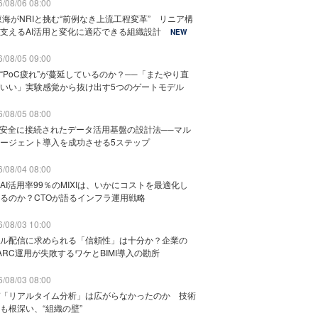
/08/06 08:00
東海がNRIと挑む“前例なき上流工程変革” リニア構
支えるAI活用と変化に適応できる組織設計
NEW
/08/05 09:00
“PoC疲れ”が蔓延しているのか？──「またやり直
いい」実験感覚から抜け出す5つのゲートモデル
/08/05 08:00
と安全に接続されたデータ活用基盤の設計法──マル
ージェント導入を成功させる5ステップ
/08/04 08:00
AI活用率99％のMIXIは、いかにコストを最適化し
るのか？CTOが語るインフラ運用戦略
/08/03 10:00
ル配信に求められる「信頼性」は十分か？企業の
ARC運用が失敗するワケとBIMI導入の勘所
/08/03 08:00
「リアルタイム分析」は広がらなかったのか 技術
も根深い、“組織の壁”