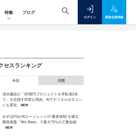
特集
ブログ
ログイン
新規
会員登録
クセスランキング
今日
月間
清水建設が「20億円プロジェクトを常駐者2名
で」を目指す切実な理由、AIでデジタルゼネコン
にも変化
NEW
みずほFGがAIエージェントの“量産体制”を確立
開発基盤「Wiz Base」で最大70%の工数短縮
NEW