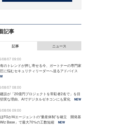
着記事
記事
ニュース
/08/07 09:00
有のトレンドが押し寄せる今、ガートナーの専門家
圧に悩むセキュリティリーダーへ送るアドバイス
EW
/08/07 08:00
建設が「20億円プロジェクトを常駐者2名で」を目
切実な理由、AIでデジタルゼネコンにも変化
NEW
/08/06 09:00
ほFGがAIエージェントの“量産体制”を確立 開発基
Wiz Base」で最大70%の工数短縮
NEW