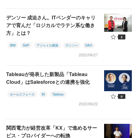
デンソー 成迫さん。ITベンダーのキャリ
アで育んだ「ロジカルでラテン系な働き
方」とは？
2
IBM
SAP
アジャイル開発
デンソー
DAO
2022/06/27
Tableauが発表した新製品「Tableau
Cloud」はSalesforceとの連携を強化
セールスフォース
BI
Tableau
0
2022/06/22
関西電力が経営改革「KX」で進めるサー
ビス・プロバイダーへの転換