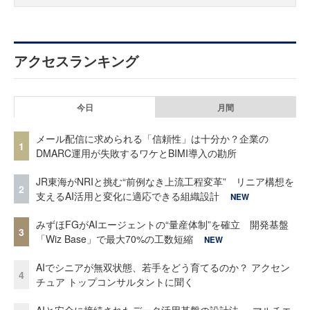
アクセスランキング
今日
月間
メール配信に求められる「信頼性」は十分か？企業の
1
DMARC運用が失敗するワケとBIMI導入の勘所
JR東海がNRIと挑む“前例なき上流工程変革” リニア構想を
2
支えるAI活用と変化に適応できる組織設計
NEW
みずほFGがAIエージェントの“量産体制”を確立 開発基盤
3
「Wiz Base」で最大70%の工数短縮
NEW
AIでシニアが無双状態、若手をどう育てるのか？ アクセン
4
チュア トップコンサルタントに聞く