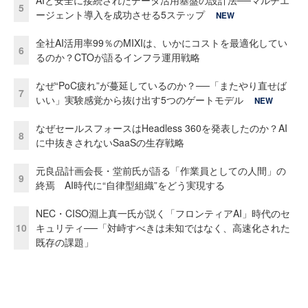
AIと安全に接続されたデータ活用基盤の設計法──マルチエ
5
ージェント導入を成功させる5ステップ
NEW
全社AI活用率99％のMIXIは、いかにコストを最適化してい
6
るのか？CTOが語るインフラ運用戦略
なぜ“PoC疲れ”が蔓延しているのか？──「またやり直せば
7
いい」実験感覚から抜け出す5つのゲートモデル
NEW
なぜセールスフォースはHeadless 360を発表したのか？AI
8
に中抜きされないSaaSの生存戦略
元良品計画会長・堂前氏が語る「作業員としての人間」の
9
終焉 AI時代に“自律型組織”をどう実現する
NEC・CISO淵上真一氏が説く「フロンティアAI」時代のセ
10
キュリティ──「対峙すべきは未知ではなく、高速化された
既存の課題」