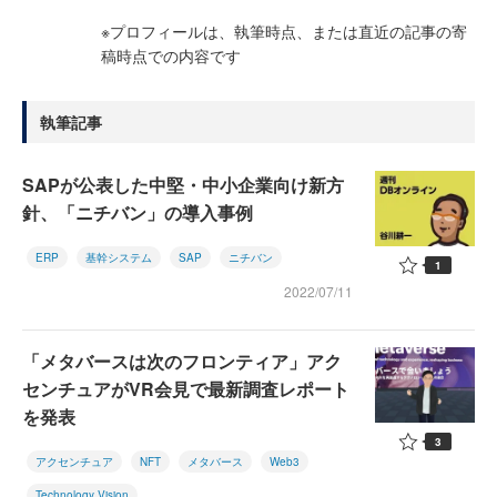
※プロフィールは、執筆時点、または直近の記事の寄
稿時点での内容です
執筆記事
SAPが公表した中堅・中小企業向け新方
針、「ニチバン」の導入事例
ERP
基幹システム
SAP
ニチバン
1
2022/07/11
「メタバースは次のフロンティア」アク
センチュアがVR会見で最新調査レポート
を発表
3
アクセンチュア
NFT
メタバース
Web3
Technology Vision