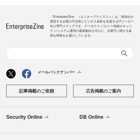
「EnterpriseZine」（エンタープライズジン）は、翔泳社が
運営する企業のIT活用とビジネス成長を支援するITリーダー
向け専門メディアです。データテクノロジー/情報セキュリ
ティ/システム運用の最新動向を中心に、企業ITに関する多
様な情報をお届けしています。
メールバックナンバー
記事掲載のご依頼
広告掲載のご案内
Security Online
DB Online