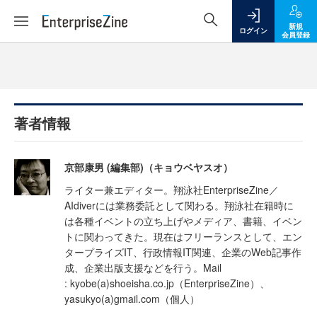
新規
ログイン
会員登録
著者情報
京部康男 (編集部)（キョウベヤスオ）
ライター兼エディター。翔泳社EnterpriseZine／
AIdiverには業務委託として関わる。翔泳社在籍時に
は各種イベントの立ち上げやメディア、書籍、イベン
トに関わってきた。現在はフリーランスとして、エン
タープライズIT、行政情報IT関連、企業のWeb記事作
成、企業出版支援などを行う。Mail
: kyobe(a)shoeisha.co.jp（EnterpriseZine）、
yasukyo(a)gmail.com（個人）