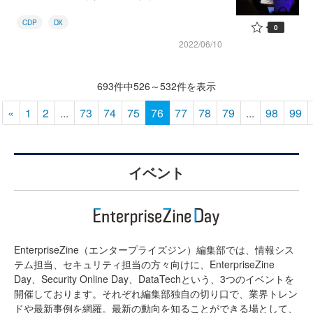
CDP
DX
0
2022/06/10
693件中526～532件を表示
«
1
2
...
73
74
75
76
77
78
79
...
98
99
イベント
EnterpriseZine（エンタープライズジン）編集部では、情報シス
テム担当、セキュリティ担当の方々向けに、EnterpriseZine
Day、Security Online Day、DataTechという、3つのイベントを
開催しております。それぞれ編集部独自の切り口で、業界トレン
ドや最新事例を網羅。最新の動向を知ることができる場として、