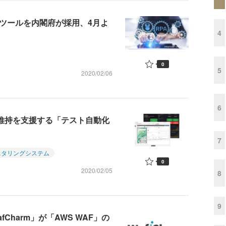
Aツールを内閣府が採用、4月よ
4
0
5
2020/02/06
6
質維持を支援する「テスト自動化
7
ニタリングシステム
0
2020/02/05
8
9
harm」が「AWS WAF」の