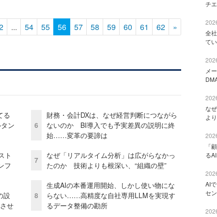
チエ
2026
2
...
54
55
56
57
58
59
60
61
62
»
全社
てい
2026
メー
DM
2026
なぜ
てる
財務・会計DXは、なぜ経営判断につながら
より
ルタン
6
ないのか BI導入でも予実差異の説明に終
始……変革の要諦は
2026
「顧
コスト
なぜ「リアルタイム分析」は広がらなかっ
るA
7
ンフ
たのか 技術よりも根深い、“組織の壁”
2026
AI
生成AIの本番運用開始、しかし使い物にな
セン
の設
8
らない……高精度な自社専用LLMを実現す
功させ
るデータ整備の勘所
2026