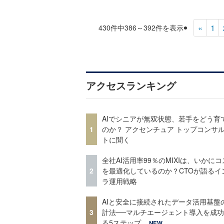
«
1
430件中386～392件を表示
アクセスランキング
AIでシニアが無双状態、若手をどう育
1
のか？ アクセンチュア トップコンサ
トに聞く
全社AI活用率99％のMIXIは、いかに
2
を最適化しているのか？CTOが語るイ
ラ運用戦略
AIと安全に接続されたデータ活用基盤
3
計法──マルチエージェント導入を成
る5ステップ
NEW