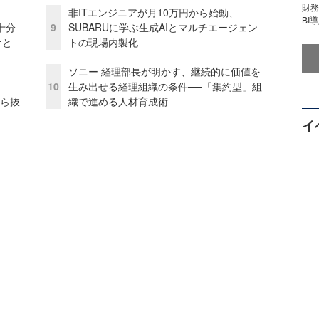
財
非ITエンジニアが月10万円から始動、
BI
十分
9
SUBARUに学ぶ生成AIとマルチエージェン
ケと
トの現場内製化
ソニー 経理部長が明かす、継続的に価値を
10
生み出せる経理組織の条件──「集約型」組
から抜
織で進める人材育成術
イ