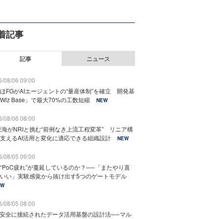
着記事
記事
ニュース
/08/06 09:00
ほFGがAIエージェントの“量産体制”を確立 開発基
Wiz Base」で最大70%の工数短縮
NEW
/08/06 08:00
東海がNRIと挑む“前例なき上流工程変革” リニア構
支えるAI活用と変化に適応できる組織設計
NEW
/08/05 09:00
“PoC疲れ”が蔓延しているのか？──「またやり直
いい」実験感覚から抜け出す5つのゲートモデル
EW
/08/05 08:00
と安全に接続されたデータ活用基盤の設計法──マル