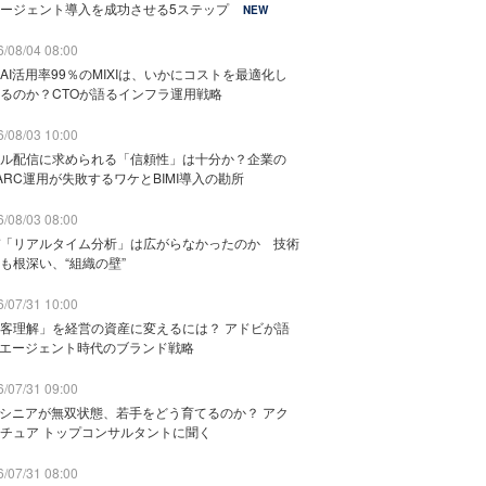
ージェント導入を成功させる5ステップ
NEW
/08/04 08:00
AI活用率99％のMIXIは、いかにコストを最適化し
るのか？CTOが語るインフラ運用戦略
/08/03 10:00
ル配信に求められる「信頼性」は十分か？企業の
ARC運用が失敗するワケとBIMI導入の勘所
/08/03 08:00
「リアルタイム分析」は広がらなかったのか 技術
も根深い、“組織の壁”
/07/31 10:00
客理解」を経営の資産に変えるには？ アドビが語
Iエージェント時代のブランド戦略
/07/31 09:00
でシニアが無双状態、若手をどう育てるのか？ アク
チュア トップコンサルタントに聞く
/07/31 08:00