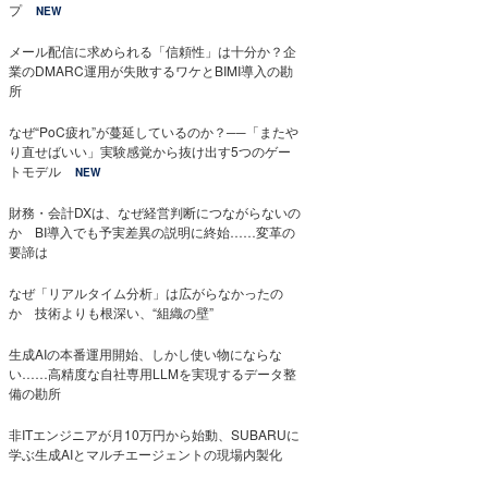
プ
NEW
メール配信に求められる「信頼性」は十分か？企
業のDMARC運用が失敗するワケとBIMI導入の勘
所
なぜ“PoC疲れ”が蔓延しているのか？──「またや
り直せばいい」実験感覚から抜け出す5つのゲー
トモデル
NEW
財務・会計DXは、なぜ経営判断につながらないの
か BI導入でも予実差異の説明に終始……変革の
要諦は
なぜ「リアルタイム分析」は広がらなかったの
か 技術よりも根深い、“組織の壁”
生成AIの本番運用開始、しかし使い物にならな
い……高精度な自社専用LLMを実現するデータ整
備の勘所
非ITエンジニアが月10万円から始動、SUBARUに
学ぶ生成AIとマルチエージェントの現場内製化