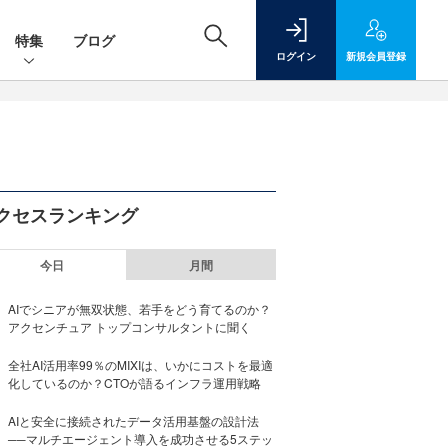
特集
ブログ
ログイン
新規
会員登録
クセスランキング
今日
月間
AIでシニアが無双状態、若手をどう育てるのか？
アクセンチュア トップコンサルタントに聞く
全社AI活用率99％のMIXIは、いかにコストを最適
化しているのか？CTOが語るインフラ運用戦略
AIと安全に接続されたデータ活用基盤の設計法
──マルチエージェント導入を成功させる5ステッ