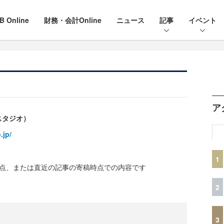
B Online
財務・会計Online
ニュース
記事
イベント
ア
スタジオ）
.jp/
1
時点、または直近の記事の寄稿時点での内容です
2
3