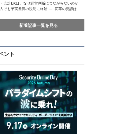
務・会計DXは、なぜ経営判断につながらないのか
導入でも予実差異の説明に終始……変革の要諦は
新着記事一覧を見る
ベント