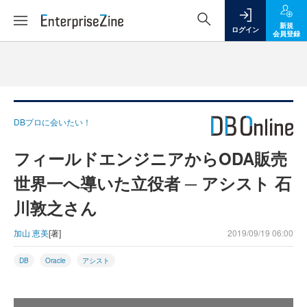
新規
ログイン
会員登録
DBプロに会いたい！
フィールドエンジニアからODA販売
世界一へ導いた立役者 ─ アシスト 石
川敦之さん
加山 恵美
[著]
2019/09/19 06:00
DB
Oracle
アシスト