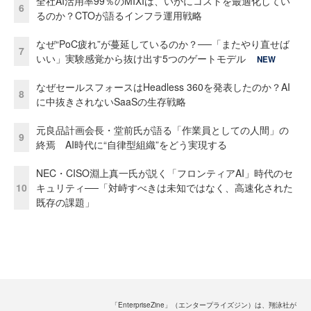
全社AI活用率99％のMIXIは、いかにコストを最適化してい
6
るのか？CTOが語るインフラ運用戦略
なぜ“PoC疲れ”が蔓延しているのか？──「またやり直せば
7
いい」実験感覚から抜け出す5つのゲートモデル
NEW
なぜセールスフォースはHeadless 360を発表したのか？AI
8
に中抜きされないSaaSの生存戦略
元良品計画会長・堂前氏が語る「作業員としての人間」の
9
終焉 AI時代に“自律型組織”をどう実現する
NEC・CISO淵上真一氏が説く「フロンティアAI」時代のセ
10
キュリティ──「対峙すべきは未知ではなく、高速化された
既存の課題」
「EnterpriseZine」（エンタープライズジン）は、翔泳社が