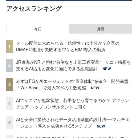
アクセスランキング
今日
月間
メール配信に求められる「信頼性」は十分か？企業の
1
DMARC運用が失敗するワケとBIMI導入の勘所
JR東海がNRIと挑む“前例なき上流工程変革” リニア構想を
2
支えるAI活用と変化に適応できる組織設計
NEW
みずほFGがAIエージェントの“量産体制”を確立 開発基盤
3
「Wiz Base」で最大70%の工数短縮
NEW
AIでシニアが無双状態、若手をどう育てるのか？ アクセン
4
チュア トップコンサルタントに聞く
AIと安全に接続されたデータ活用基盤の設計法──マルチエ
5
ージェント導入を成功させる5ステップ
NEW