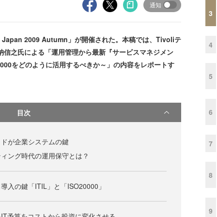
通知
3
Japan 2009 Autumn」が開催された。本稿では、Tivoliテ
4
納信之氏による「運用管理から最新『サービスマネジメン
20000をどのように活用するべきか～」の内容をレポートす
5
6
目次
ウドが企業システムの鍵
7
ティング時代の運用保守とは？
8
の鍵「ITIL」と「ISO20000」
9
IT予算をコストから投資に変化させる