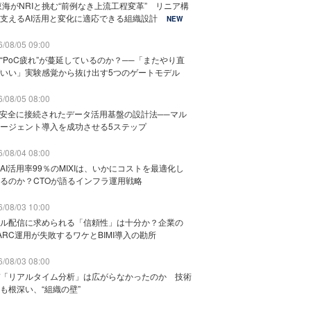
東海がNRIと挑む“前例なき上流工程変革” リニア構
支えるAI活用と変化に適応できる組織設計
NEW
/08/05 09:00
“PoC疲れ”が蔓延しているのか？──「またやり直
いい」実験感覚から抜け出す5つのゲートモデル
/08/05 08:00
と安全に接続されたデータ活用基盤の設計法──マル
ージェント導入を成功させる5ステップ
/08/04 08:00
AI活用率99％のMIXIは、いかにコストを最適化し
るのか？CTOが語るインフラ運用戦略
/08/03 10:00
ル配信に求められる「信頼性」は十分か？企業の
ARC運用が失敗するワケとBIMI導入の勘所
/08/03 08:00
「リアルタイム分析」は広がらなかったのか 技術
も根深い、“組織の壁”