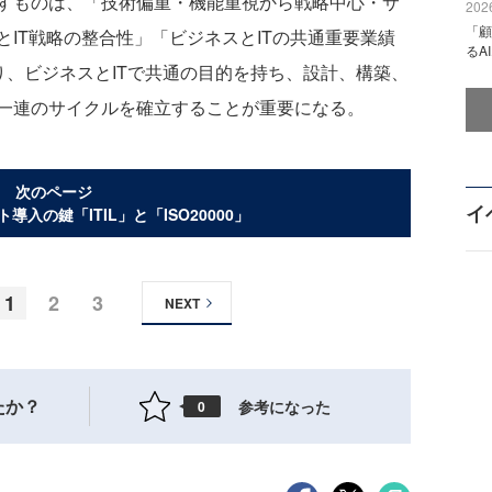
すものは、「技術偏重・機能重視から戦略中心・サ
2026
「顧
IT戦略の整合性」「ビジネスとITの共通重要業績
るA
り、ビジネスとITで共通の目的を持ち、設計、構築、
一連のサイクルを確立することが重要になる。
次のページ
イ
入の鍵「ITIL」と「ISO20000」
1
2
3
NEXT
たか？
参考になった
0