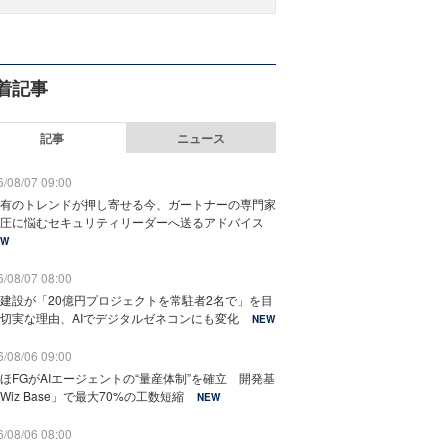
着記事
記事
ニュース
/08/07 09:00
有のトレンドが押し寄せる今、ガートナーの専門家
圧に悩むセキュリティリーダーへ送るアドバイス
EW
/08/07 08:00
建設が「20億円プロジェクトを常駐者2名で」を目
切実な理由、AIでデジタルゼネコンにも変化
NEW
/08/06 09:00
ほFGがAIエージェントの“量産体制”を確立 開発基
Wiz Base」で最大70%の工数短縮
NEW
/08/06 08:00