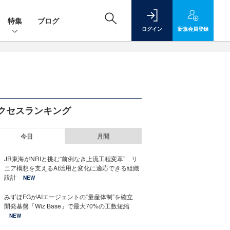
特集
ブログ
ログイン
新規
会員登録
クセスランキング
今日
月間
JR東海がNRIと挑む“前例なき上流工程変革” リ
ニア構想を支えるAI活用と変化に適応できる組織
設計
NEW
みずほFGがAIエージェントの“量産体制”を確立
開発基盤「Wiz Base」で最大70%の工数短縮
NEW