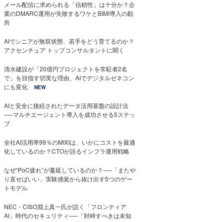
メール配信に求められる「信頼性」は十分か？企
業のDMARC運用が失敗するワケとBIMI導入の勘
所
AIでシニアが無双状態、若手をどう育てるのか？
アクセンチュア トップコンサルタントに聞く
清水建設が「20億円プロジェクトを常駐者2名
で」を目指す切実な理由、AIでデジタルゼネコン
にも変化
NEW
AIと安全に接続されたデータ活用基盤の設計法
──マルチエージェント導入を成功させる5ステッ
プ
全社AI活用率99％のMIXIは、いかにコストを最適
化しているのか？CTOが語るインフラ運用戦略
なぜ“PoC疲れ”が蔓延しているのか？──「またや
り直せばいい」実験感覚から抜け出す5つのゲー
トモデル
NEC・CISO淵上真一氏が説く「フロンティア
AI」時代のセキュリティ──「対峙すべきは未知