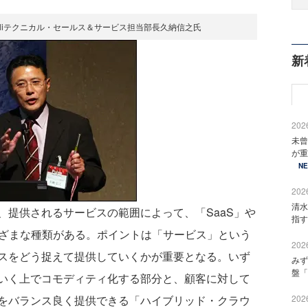
voliテクニカル・セールス＆サービス担当部長久納信之氏
新
2026
未曾
が重
N
2026
清水
提供されるサービスの範囲によって、「SaaS」や
指す
どさまざまな種類がある。ポイントは「サービス」という
2026
スをどう捉えて提供していくかが重要となる。いず
みず
盤「
いく上でコモディティ化する部分と、顧客に対して
をバランス良く提供できる「ハイブリッド・クラウ
2026