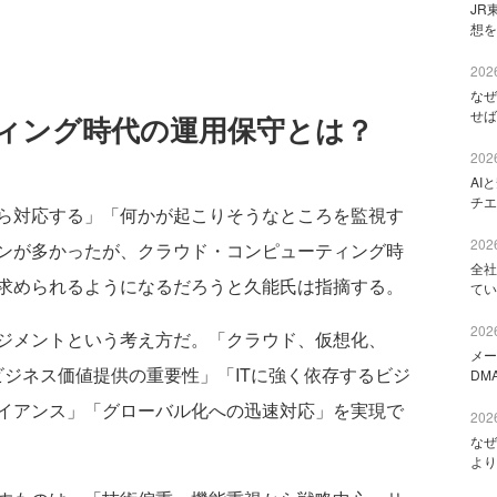
JR
想を
2026
なぜ
せば
ィング時代の運用保守とは？
2026
AI
チエ
ら対応する」「何かが起こりそうなところを監視す
2026
ンが多かったが、クラウド・コンピューティング時
全社
求められるようになるだろうと久能氏は指摘する。
てい
2026
ジメントという考え方だ。「クラウド、仮想化、
メー
ビジネス価値提供の重要性」「ITに強く依存するビジ
DM
イアンス」「グローバル化への迅速対応」を実現で
2026
なぜ
より