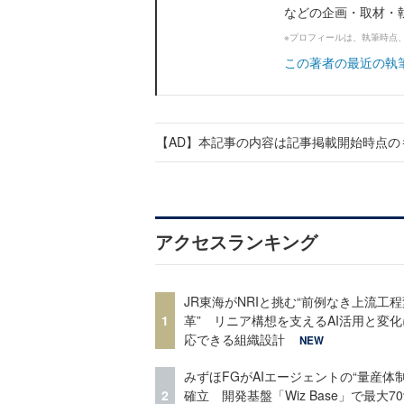
などの企画・取材・執筆
※プロフィールは、執筆時点
この著者の最近の執
【AD】本記事の内容は記事掲載開始時点の
アクセスランキング
JR東海がNRIと挑む“前例なき上流工程
1
革” リニア構想を支えるAI活用と変
応できる組織設計
NEW
みずほFGがAIエージェントの“量産体制
2
確立 開発基盤「Wiz Base」で最大7