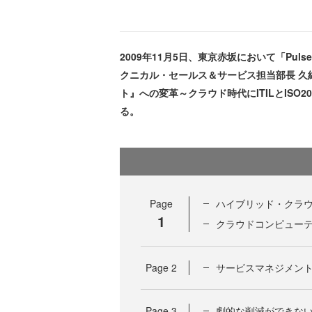
2009年11月5日、東京赤坂において「Pulse 
クニカル・セールス＆サービス担当部長 久
ト』への変革～クラウド時代にITILとISO
る。
Page
ハイブリッド・クラ
1
クラウドコンピュー
Page
2
サービスマネジメント導入
Page
3
劇的な削減ができない