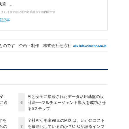
・...
、または直近の記事の寄稿時点での内容です
筆記事
ものです 企画・制作 株式会社翔泳社
変
AIと安全に接続されたデータ活用基盤の設
化に適
6
計法──マルチエージェント導入を成功させ
る5ステップ
”を
全社AI活用率99％のMIXIは、いかにコスト
0%の
7
を最適化しているのか？CTOが語るインフ