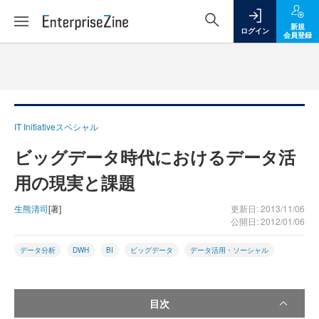
新規
ログイン
会員登録
IT Initiativeスペシャル
ビッグデータ時代におけるデータ活
用の現実と課題
生熊清司
[著]
更新日: 2013/11/06
公開日: 2012/01/06
データ分析
DWH
BI
ビッグデータ
データ活用・ソーシャル
目次