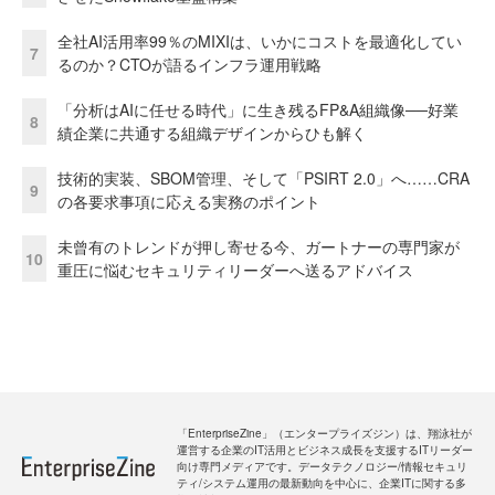
全社AI活用率99％のMIXIは、いかにコストを最適化してい
7
るのか？CTOが語るインフラ運用戦略
「分析はAIに任せる時代」に生き残るFP&A組織像──好業
8
績企業に共通する組織デザインからひも解く
技術的実装、SBOM管理、そして「PSIRT 2.0」へ……CRA
9
の各要求事項に応える実務のポイント
未曾有のトレンドが押し寄せる今、ガートナーの専門家が
10
重圧に悩むセキュリティリーダーへ送るアドバイス
「EnterpriseZine」（エンタープライズジン）は、翔泳社が
運営する企業のIT活用とビジネス成長を支援するITリーダー
向け専門メディアです。データテクノロジー/情報セキュリ
ティ/システム運用の最新動向を中心に、企業ITに関する多