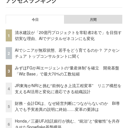
アクセスランキング
今日
月間
清水建設が「20億円プロジェクトを常駐者2名で」を目指す
1
切実な理由、AIでデジタルゼネコンにも変化
AIでシニアが無双状態、若手をどう育てるのか？ アクセン
2
チュア トップコンサルタントに聞く
みずほFGがAIエージェントの“量産体制”を確立 開発基盤
3
「Wiz Base」で最大70%の工数短縮
JR東海がNRIと挑む“前例なき上流工程変革” リニア構想を
4
支えるAI活用と変化に適応できる組織設計
財務・会計DXは、なぜ経営判断につながらないのか BI導
5
入でも予実差異の説明に終始……変革の要諦は
Honda／三菱UFJ信託銀行が挑む、“統治”と“俊敏性”を共存
6
させたSnowflake基盤構築