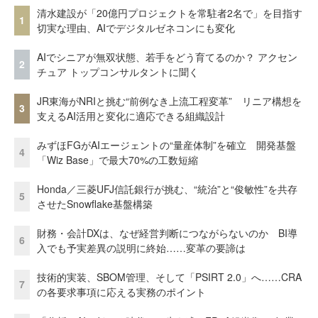
清水建設が「20億円プロジェクトを常駐者2名で」を目指す
1
切実な理由、AIでデジタルゼネコンにも変化
AIでシニアが無双状態、若手をどう育てるのか？ アクセン
2
チュア トップコンサルタントに聞く
JR東海がNRIと挑む“前例なき上流工程変革” リニア構想を
3
支えるAI活用と変化に適応できる組織設計
みずほFGがAIエージェントの“量産体制”を確立 開発基盤
4
「Wiz Base」で最大70%の工数短縮
Honda／三菱UFJ信託銀行が挑む、“統治”と“俊敏性”を共存
5
させたSnowflake基盤構築
財務・会計DXは、なぜ経営判断につながらないのか BI導
6
入でも予実差異の説明に終始……変革の要諦は
技術的実装、SBOM管理、そして「PSIRT 2.0」へ……CRA
7
の各要求事項に応える実務のポイント