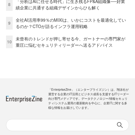
「分析はAIに任せる時代」に生き残るFP&A組織像──好業
8
績企業に共通する組織デザインからひも解く
全社AI活用率99％のMIXIは、いかにコストを最適化してい
9
るのか？CTOが語るインフラ運用戦略
未曾有のトレンドが押し寄せる今、ガートナーの専門家が
10
重圧に悩むセキュリティリーダーへ送るアドバイス
「EnterpriseZine」（エンタープライズジン）は、翔泳社が
運営する企業のIT活用とビジネス成長を支援するITリーダー
向け専門メディアです。データテクノロジー/情報セキュリ
ティ/システム運用の最新動向を中心に、企業ITに関する多
様な情報をお届けしています。