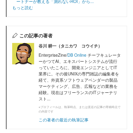
ートナーが教える「測れないROI」から...
もっと読む
この記事の著者
谷川 耕一（タニカワ コウイチ）
EnterpriseZine/
DB Online
チーフキュレータ
ーかつてAI、エキスパートシステムが流行
っていたころに、開発エンジニアとしてIT
業界に。その後UNIXの専門雑誌の編集者を
経て、外資系ソフトウェアベンダーの製品
マーケティング、広告、広報などの業務を
経験。現在はフリーランスのITジャーナリ
スト...
※プロフィールは、執筆時点、または直近の記事の寄稿時点で
の内容です
この著者の最近の執筆記事