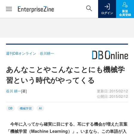
新規
ログイン
会員登録
週刊DBオンライン 谷川耕一
あんなことやこんなことにも機械学
習という時代がやってくる
谷川 耕一
[著]
更新日: 2015/02/12
公開日: 2015/02/12
DB
機械学習
AI
今年に入ってから確実に目にする、耳にする機会が増えた言葉
「機械学習（Machine Learning）」。いまなら、この単語が入