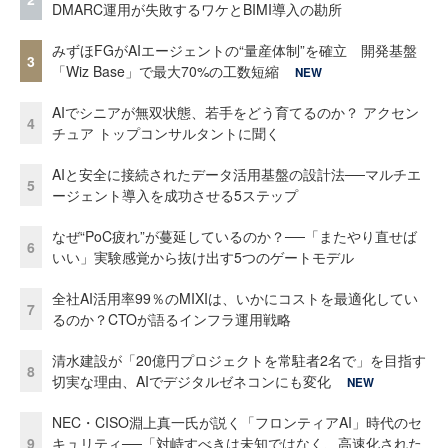
DMARC運用が失敗するワケとBIMI導入の勘所
みずほFGがAIエージェントの“量産体制”を確立 開発基盤
3
「Wiz Base」で最大70%の工数短縮
NEW
AIでシニアが無双状態、若手をどう育てるのか？ アクセン
4
チュア トップコンサルタントに聞く
AIと安全に接続されたデータ活用基盤の設計法──マルチエ
5
ージェント導入を成功させる5ステップ
なぜ“PoC疲れ”が蔓延しているのか？──「またやり直せば
6
いい」実験感覚から抜け出す5つのゲートモデル
全社AI活用率99％のMIXIは、いかにコストを最適化してい
7
るのか？CTOが語るインフラ運用戦略
清水建設が「20億円プロジェクトを常駐者2名で」を目指す
8
切実な理由、AIでデジタルゼネコンにも変化
NEW
NEC・CISO淵上真一氏が説く「フロンティアAI」時代のセ
9
キュリティ──「対峙すべきは未知ではなく、高速化された