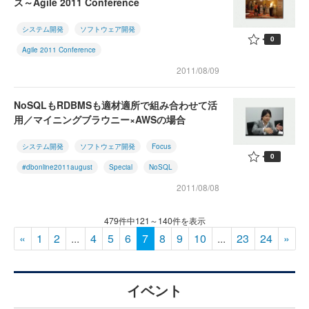
ス～Agile 2011 Conference
システム開発
ソフトウェア開発
0
Agile 2011 Conference
2011/08/09
NoSQLもRDBMSも適材適所で組み合わせて活
用／マイニングブラウニー×AWSの場合
システム開発
ソフトウェア開発
Focus
0
#dbonline2011august
Special
NoSQL
2011/08/08
479件中121～140件を表示
«
1
2
...
4
5
6
7
8
9
10
...
23
24
»
イベント