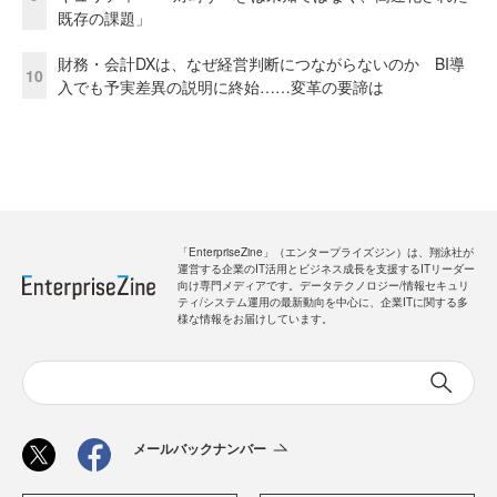
既存の課題」
財務・会計DXは、なぜ経営判断につながらないのか BI導
10
入でも予実差異の説明に終始……変革の要諦は
「EnterpriseZine」（エンタープライズジン）は、翔泳社が
運営する企業のIT活用とビジネス成長を支援するITリーダー
向け専門メディアです。データテクノロジー/情報セキュリ
ティ/システム運用の最新動向を中心に、企業ITに関する多
様な情報をお届けしています。
メールバックナンバー