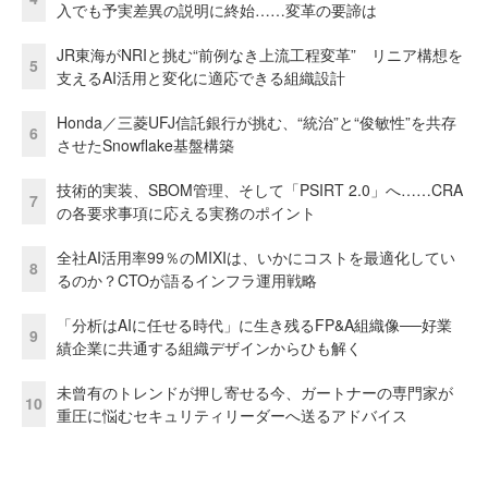
入でも予実差異の説明に終始……変革の要諦は
JR東海がNRIと挑む“前例なき上流工程変革” リニア構想を
5
支えるAI活用と変化に適応できる組織設計
Honda／三菱UFJ信託銀行が挑む、“統治”と“俊敏性”を共存
6
させたSnowflake基盤構築
技術的実装、SBOM管理、そして「PSIRT 2.0」へ……CRA
7
の各要求事項に応える実務のポイント
全社AI活用率99％のMIXIは、いかにコストを最適化してい
8
るのか？CTOが語るインフラ運用戦略
「分析はAIに任せる時代」に生き残るFP&A組織像──好業
9
績企業に共通する組織デザインからひも解く
未曾有のトレンドが押し寄せる今、ガートナーの専門家が
10
重圧に悩むセキュリティリーダーへ送るアドバイス