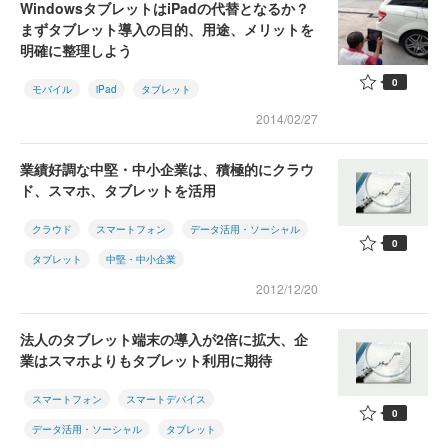
WindowsタブレットはiPadの代替となるか？
まずタブレット導入の目的、用途、メリットを
明確に整理しよう
0
モバイル
iPad
タブレット
2014/02/27
業績好調な中堅・中小企業は、積極的にクラウ
ド、スマホ、タブレットを活用
クラウド
スマートフォン
データ活用・ソーシャル
0
タブレット
中堅・中小企業
2012/12/20
法人のタブレット端末の導入が2倍に拡大、企
業はスマホよりもタブレット利用に期待
スマートフォン
スマートデバイス
0
データ活用・ソーシャル
タブレット