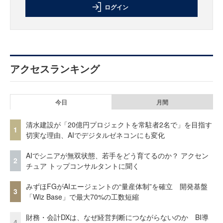
ログイン
アクセスランキング
今日
月間
清水建設が「20億円プロジェクトを常駐者2名で」を目指す
1
切実な理由、AIでデジタルゼネコンにも変化
AIでシニアが無双状態、若手をどう育てるのか？ アクセン
2
チュア トップコンサルタントに聞く
みずほFGがAIエージェントの“量産体制”を確立 開発基盤
3
「Wiz Base」で最大70%の工数短縮
財務・会計DXは、なぜ経営判断につながらないのか BI導
4