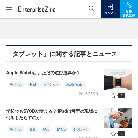
新規
ログイン
会員登録
「タブレット」に関する記事とニュース
Apple Watchは、ただの遊び道具か？
モバイル
iPad
タブレット
Apple Watch
2015/05/20
0
学校でもBYODが増える？ iPadは教育の現場に
何をもたらすのか
モバイル
教育
iPad
BYOD
タブレット
0