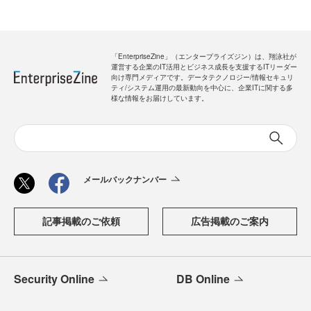
「EnterpriseZine」（エンタープライズジン）は、翔泳社が
運営する企業のIT活用とビジネス成長を支援するITリーダー
向け専門メディアです。データテクノロジー/情報セキュリ
ティ/システム運用の最新動向を中心に、企業ITに関する多
様な情報をお届けしています。
メールバックナンバー
記事掲載のご依頼
広告掲載のご案内
Security Online
DB Online