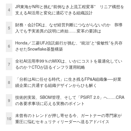
JR東海がNRIと挑む“前例なき上流工程変革” リニア構想を
4
支えるAI活用と変化に適応できる組織設計
財務・会計DXは、なぜ経営判断につながらないのか BI導
5
入でも予実差異の説明に終始……変革の要諦は
Honda／三菱UFJ信託銀行が挑む、“統治”と“俊敏性”を共存
6
させたSnowflake基盤構築
全社AI活用率99％のMIXIは、いかにコストを最適化してい
7
るのか？CTOが語るインフラ運用戦略
「分析はAIに任せる時代」に生き残るFP&A組織像──好業
8
績企業に共通する組織デザインからひも解く
技術的実装、SBOM管理、そして「PSIRT 2.0」へ……CRA
9
の各要求事項に応える実務のポイント
未曾有のトレンドが押し寄せる今、ガートナーの専門家が
10
重圧に悩むセキュリティリーダーへ送るアドバイス