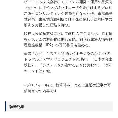
ビー・エム株式会社にてシステム開発・運用の品質向
上を中心にITベンダ及びITユーザ企業に対するプロセ
ス改善コンサルティング業務を行なった他、東京高等
裁判所、東京地方裁判所でIT開発に係わる法的紛争の
解決を支援した経験を持つ。
現在は経済産業省において政府のデジタル化、政府情
報システムの適正化に携わる他、独立行政法人情報処
理推進機構（IPA）の専門委員も務める。
著書『なぜ、システム開発は必ずモメるのか？ 49の
トラブルから学ぶプロジェクト管理術』（日本実業出
版社）、『システムを外注するときに読む本』（ダイ
ヤモンド社）他。
※プロフィールは、執筆時点、または直近の記事の寄
稿時点での内容です
執筆記事