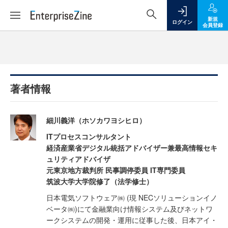
新規
ログイン
会員登録
著者情報
細川義洋（ホソカワヨシヒロ）
ITプロセスコンサルタント
経済産業省デジタル統括アドバイザー兼最高情報セキ
ュリティアドバイザ
元東京地方裁判所 民事調停委員 IT専門委員
筑波大学大学院修了（法学修士）
日本電気ソフトウェア㈱ (現 NECソリューションイノ
ベータ㈱)にて金融業向け情報システム及びネットワ
ークシステムの開発・運用に従事した後、日本アイ・