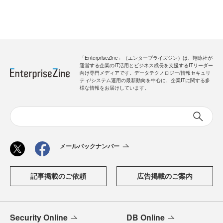
「EnterpriseZine」（エンタープライズジン）は、翔泳社が
運営する企業のIT活用とビジネス成長を支援するITリーダー
向け専門メディアです。データテクノロジー/情報セキュリ
ティ/システム運用の最新動向を中心に、企業ITに関する多
様な情報をお届けしています。
メールバックナンバー
記事掲載のご依頼
広告掲載のご案内
Security Online
DB Online