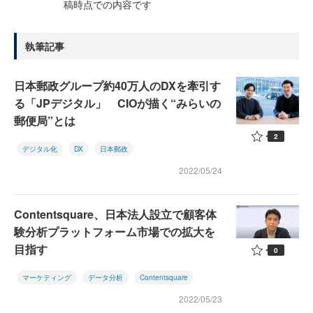
稿時点での内容です
執筆記事
日本郵政グループ約40万人のDXを牽引す
る「JPデジタル」 CIOが描く“みらいの
郵便局”とは
2
デジタル化
DX
日本郵政
2022/05/24
Contentsquare、日本法人設立で顧客体
験分析プラットフォーム市場での拡大を
目指す
0
マーケティング
データ分析
Contentsquare
2022/05/23