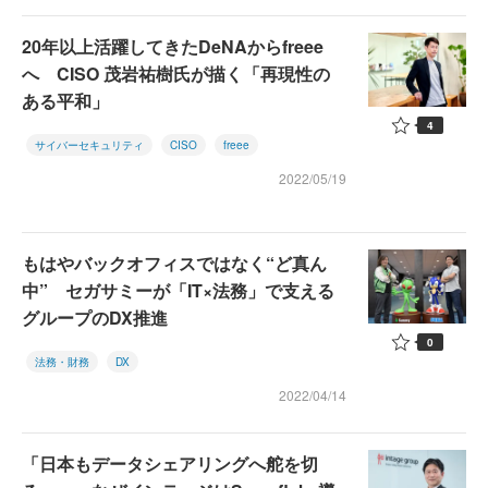
20年以上活躍してきたDeNAからfreee
へ CISO 茂岩祐樹氏が描く「再現性の
ある平和」
4
サイバーセキュリティ
CISO
freee
2022/05/19
もはやバックオフィスではなく“ど真ん
中” セガサミーが「IT×法務」で支える
グループのDX推進
0
法務・財務
DX
2022/04/14
「日本もデータシェアリングへ舵を切