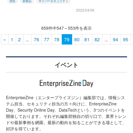
買収
新製品
サイバーセキュリティ
2022/04/06
659件中547～553件を表示
«
1
2
...
76
77
78
79
80
81
82
...
94
95
イベント
EnterpriseZine（エンタープライズジン）編集部では、情報シス
テム担当、セキュリティ担当の方々向けに、EnterpriseZine
Day、Security Online Day、DataTechという、3つのイベントを
開催しております。それぞれ編集部独自の切り口で、業界トレン
ドや最新事例を網羅。最新の動向を知ることができる場として、
好評を得ています。