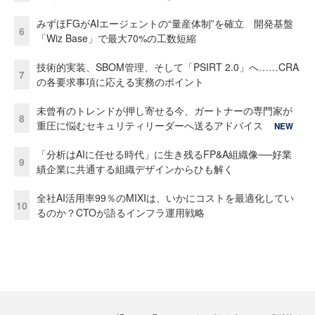
みずほFGがAIエージェントの“量産体制”を確立 開発基盤
6
「Wiz Base」で最大70%の工数短縮
技術的実装、SBOM管理、そして「PSIRT 2.0」へ……CRA
7
の各要求事項に応える実務のポイント
未曾有のトレンドが押し寄せる今、ガートナーの専門家が
8
重圧に悩むセキュリティリーダーへ送るアドバイス
NEW
「分析はAIに任せる時代」に生き残るFP&A組織像──好業
9
績企業に共通する組織デザインからひも解く
全社AI活用率99％のMIXIは、いかにコストを最適化してい
10
るのか？CTOが語るインフラ運用戦略