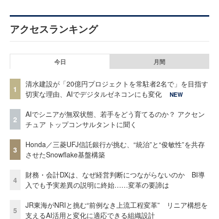
アクセスランキング
今日
月間
清水建設が「20億円プロジェクトを常駐者2名で」を目指す
1
切実な理由、AIでデジタルゼネコンにも変化
NEW
AIでシニアが無双状態、若手をどう育てるのか？ アクセン
2
チュア トップコンサルタントに聞く
Honda／三菱UFJ信託銀行が挑む、“統治”と“俊敏性”を共存
3
させたSnowflake基盤構築
財務・会計DXは、なぜ経営判断につながらないのか BI導
4
入でも予実差異の説明に終始……変革の要諦は
JR東海がNRIと挑む“前例なき上流工程変革” リニア構想を
5
支えるAI活用と変化に適応できる組織設計