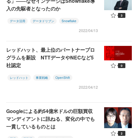
る」――なぜインテージはSnowflake導
入の先駆者となったのか
3
データ活用
データドリブン
Snowflake
2022/04/13
レッドハット、最上位のパートナープロ
グラムを新設 NTTデータやNECなど5
社認定
0
レッドハット
事業戦略
OpenShift
2022/04/12
Googleによる約54億米ドルの巨額買収
マンディアントに訊ねる、変化の中でも
一貫しているものとは
2